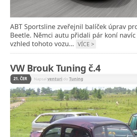
ABT Sportsline zveřejnil balíček úprav p
Beetle. Němci autu přidali pár koní navíc 
vzhled tohoto vozu…
VÍCE >
VW Brouk Tuning č.4
21. ČER
Napsal
venturi
do
Tuning