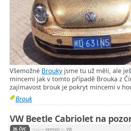
Všemožné
Brouky
jsme tu už měli, ale j
mincemi jak v tomto případě Brouka z Čín
zajímavost brouk je pokryt mincemi v h
Brouk
VW Beetle Cabriolet na pozo
26. ČVC
Napsal
venturi
do
VW