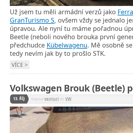
Už jsem tu měli armádní verzů jako
Ferra
GranTurismo S
, ovšem vždy se jednalo je
úpravou. Ale nyní tu máme pořadnou ú
Beetle (neboli nového brouka první gener
předchudce
Kübelwagenu
. Mě osobně se 
tedy nevím jak by to prošlo STK.
VÍCE >
Volkswagen Brouk (Beetle) 
13. ŘÍJ
Napsal
venturi
do
VW