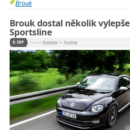
Brouk
Brouk dostal několik vylepš
Sportsline
8. SRP
Napsal
kotajda
do
Tuning