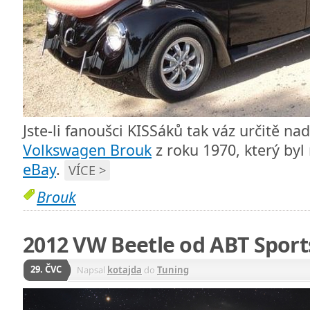
Jste-li fanoušci KISSáků tak váz určitě na
Volkswagen Brouk
z roku 1970, který by
eBay
.
VÍCE >
Brouk
2012 VW Beetle od ABT Sport
29. ČVC
Napsal
kotajda
do
Tuning