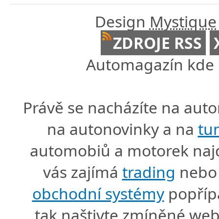
Design
Mystique
ZDROJE RSS
Automagazín kde n
Právě se nacházíte na au
na autonovinky a na
tu
automobiů a motorek naj
vás zajímá
trading
nebo 
obchodní systémy
popříp
tak naštivte zmíněné we