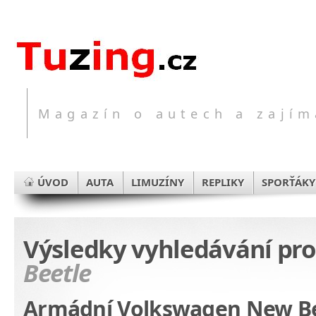
Magazín o autech a zajím
ÚVOD
AUTA
LIMUZÍNY
REPLIKY
SPORŤÁKY
Výsledky vyhledávání pr
Beetle
Armádní Volkswagen New Be