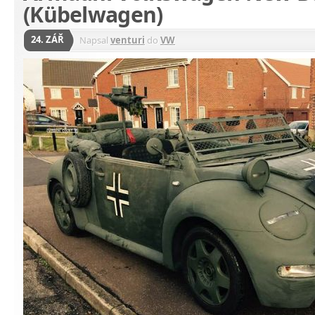
(Kübelwagen)
24. ZÁŘ
Napsal
venturi
do
VW