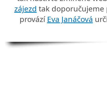
zájezd
tak doporučujeme p
provází
Eva Janáčová
urč