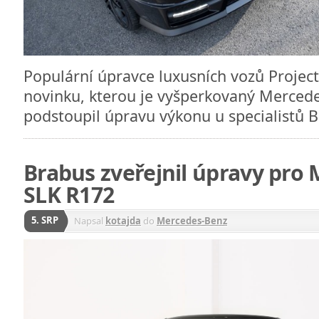
Populární úpravce luxusních vozů Project
novinku, kterou je vyšperkovaný Mercede
podstoupil úpravu výkonu u specialistů
Brabus zveřejnil úpravy pro
SLK R172
5. SRP
Napsal
kotajda
do
Mercedes-Benz