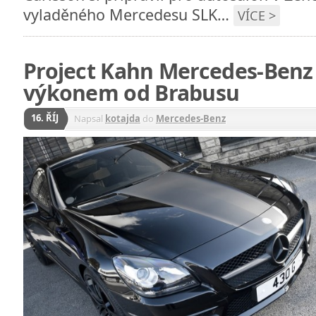
vyladěného Mercedesu SLK…
VÍCE >
Project Kahn Mercedes-Benz 
výkonem od Brabusu
16. ŘÍJ
Napsal
kotajda
do
Mercedes-Benz