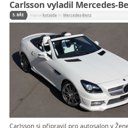
Carlsson vyladil Mercedes-B
5. BŘE
Napsal
kotajda
do
Mercedes-Benz
Carlsson si připravil pro autosalon v Že