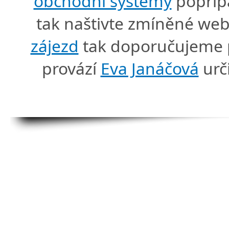
obchodní systémy
popříp
tak naštivte zmíněné we
zájezd
tak doporučujeme p
provází
Eva Janáčová
urč