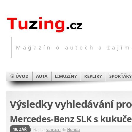
Magazín o autech a zajím
ÚVOD
AUTA
LIMUZÍNY
REPLIKY
SPORŤÁKY
Výsledky vyhledávání pr
Mercedes-Benz SLK s kukuče
19. ZÁŘ
Napsal
venturi
do
Honda