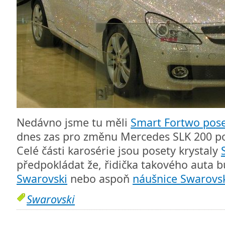
Nedávno jsme tu měli
Smart Fortwo pose
dnes zas pro změnu Mercedes SLK 200 pos
Celé části karosérie jsou posety krystaly
předpokládat že, řidička takového auta 
Swarovski
nebo aspoň
náušnice Swarovs
Swarovski