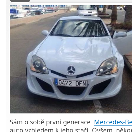
Sám o sobě první generace
Mercedes-Be
auto vzhledem k jeho staří. Ovšem někom