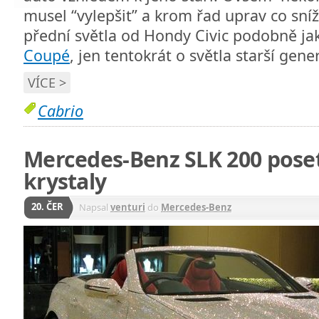
musel “vylepšit” a krom řad uprav co sníž
přední světla od Hondy Civic podobně j
Coupé
, jen tentokrát o světla starší gen
VÍCE >
Cabrio
Mercedes-Benz SLK 200 pose
krystaly
20. ČER
Napsal
venturi
do
Mercedes-Benz