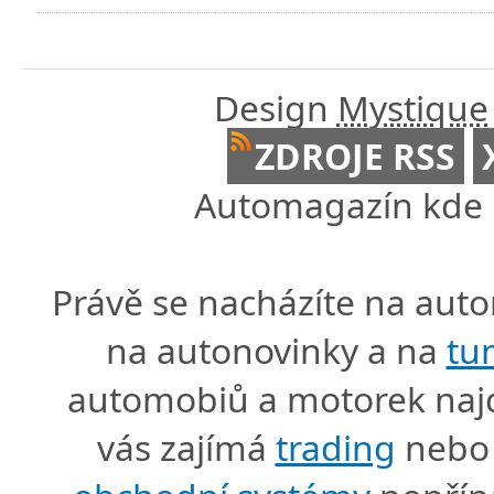
Design
Mystique
ZDROJE RSS
Automagazín kde n
Právě se nacházíte na au
na autonovinky a na
tu
automobiů a motorek naj
vás zajímá
trading
nebo 