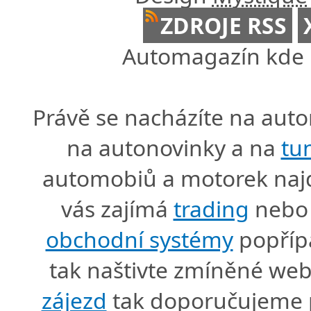
ZDROJE RSS
Automagazín kde n
Právě se nacházíte na au
na autonovinky a na
tu
automobiů a motorek naj
vás zajímá
trading
nebo 
obchodní systémy
popříp
tak naštivte zmíněné we
zájezd
tak doporučujeme p