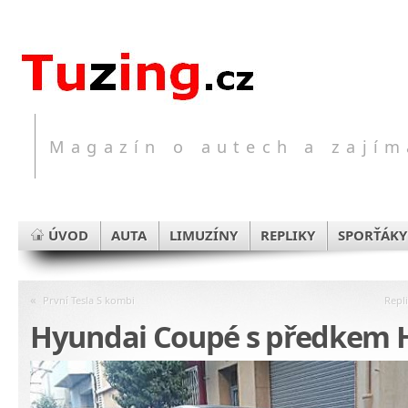
Magazín o autech a zajím
ÚVOD
AUTA
LIMUZÍNY
REPLIKY
SPORŤÁKY
«
První Tesla S kombi
Repl
Hyundai Coupé s předkem H