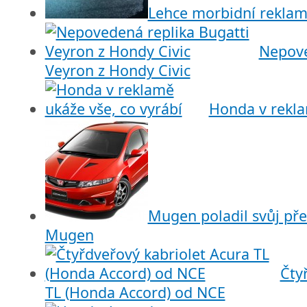
Lehce morbidní reklam
Nepove
Veyron z Hondy Civic
Honda v rekla
Mugen poladil svůj pře
Mugen
Čty
TL (Honda Accord) od NCE