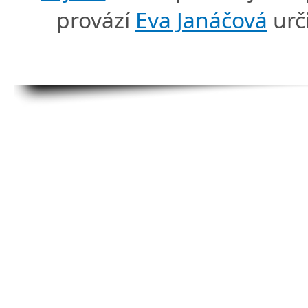
provází
Eva Janáčová
urč