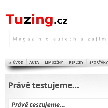
Magazín o autech a zajím
ÚVOD
AUTA
LIMUZÍNY
REPLIKY
SPORŤÁKY
Právě testujeme…
Právě testujeme…