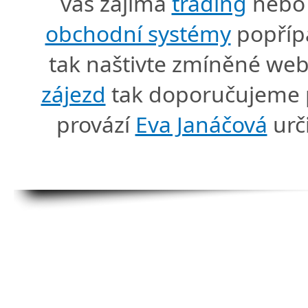
vás zajímá
trading
nebo 
obchodní systémy
popříp
tak naštivte zmíněné we
zájezd
tak doporučujeme p
provází
Eva Janáčová
urč