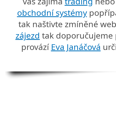
vás zajímá
trading
nebo 
obchodní systémy
popříp
tak naštivte zmíněné we
zájezd
tak doporučujeme p
provází
Eva Janáčová
urč