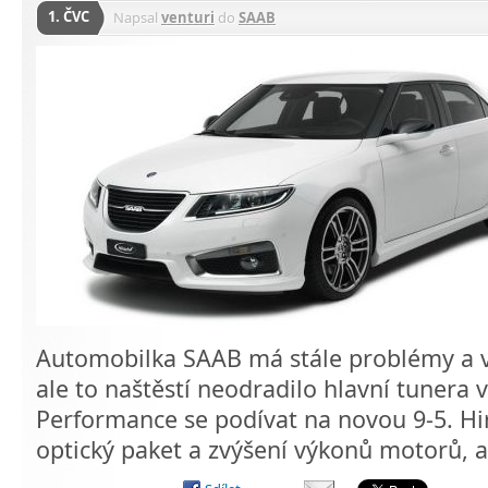
1. ČVC
Napsal
venturi
do
SAAB
Automobilka SAAB má stále problémy a vý
ale to naštěstí neodradilo hlavní tunera
Performance se podívat na novou 9-5. Hi
optický paket a zvýšení výkonů motorů,