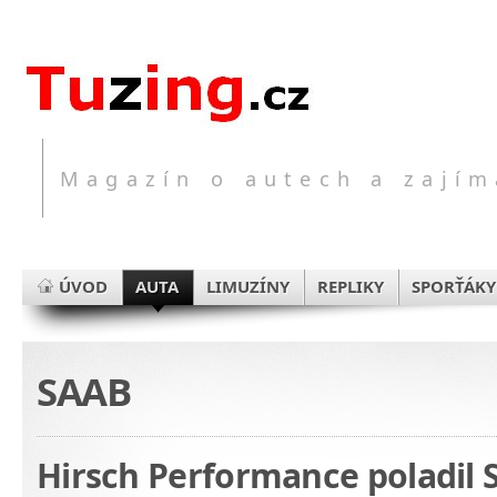
Magazín o autech a zajím
ÚVOD
AUTA
LIMUZÍNY
REPLIKY
SPORŤÁKY
SAAB
Hirsch Performance poladil 