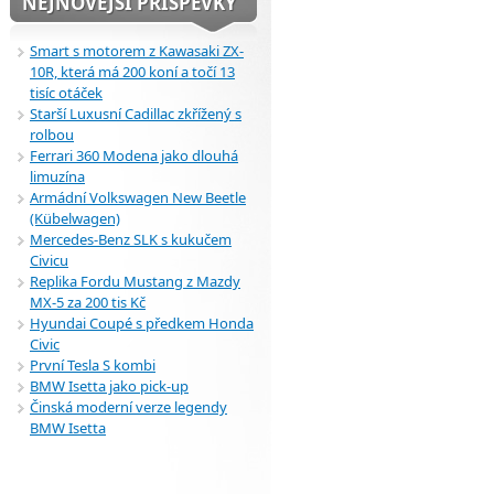
NEJNOVĚJŠÍ PŘÍSPĚVKY
Smart s motorem z Kawasaki ZX-
10R, která má 200 koní a točí 13
tisíc otáček
Starší Luxusní Cadillac zkřížený s
rolbou
Ferrari 360 Modena jako dlouhá
limuzína
Armádní Volkswagen New Beetle
(Kübelwagen)
Mercedes-Benz SLK s kukučem
Civicu
Replika Fordu Mustang z Mazdy
MX-5 za 200 tis Kč
Hyundai Coupé s předkem Honda
Civic
První Tesla S kombi
BMW Isetta jako pick-up
Činská moderní verze legendy
BMW Isetta