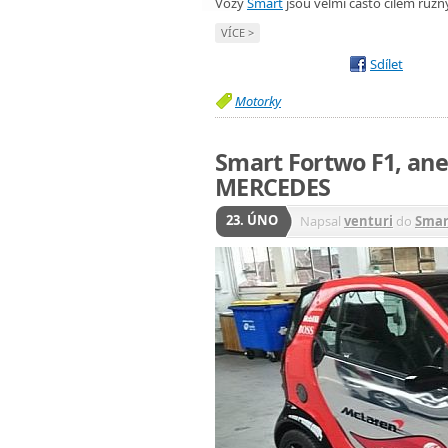
Vozy
Smart
jsou velmi často cílem různ
VÍCE >
Sdílet
Motorky
Smart Fortwo F1, ane
MERCEDES
23. ÚNO
Napsal
venturi
do
Smar