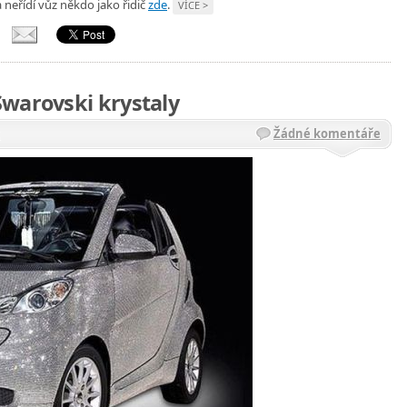
neřídí vůz někdo jako řidič
zde
.
VÍCE >
warovski krystaly
Žádné komentáře