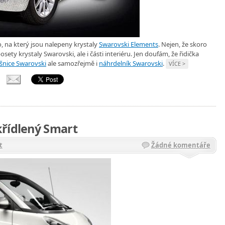
 na který jsou nalepeny krystaly
Swarovski Elements
. Nejen, že skoro
sety krystaly Swarovski, ale i části interiéru. Jen doufám, že řidička
šnice Swarovski
ale samozřejmě i
náhrdelník Swarovski
.
VÍCE >
křídlený Smart
t
Žádné komentáře