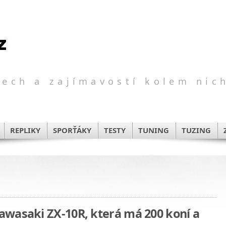
ech a zajímavostí kolem nic
REPLIKY
SPORŤÁKY
TESTY
TUNING
TUZING
wasaki ZX-10R, která má 200 koní a