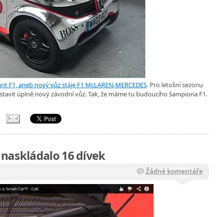
ant F1, aneb nový vůz stáje F1 McLAREN-MERCEDES
. Pro letošní sezonu
avit úplně nový závodní vůz. Tak, že máme tu budoucího šampiona F1.
naskládalo 16 dívek
Žádné komentáře