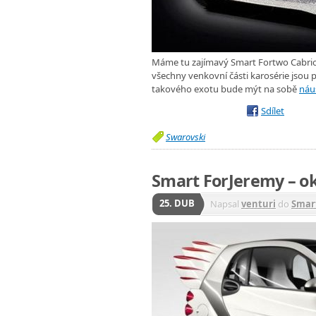
Máme tu zajímavý Smart Fortwo Cabrio,
všechny venkovní části karosérie jsou po
takového exotu bude mýt na sobě
náu
Sdílet
Swarovski
Smart ForJeremy – o
25. DUB
Napsal
venturi
do
Smar