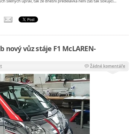
ých šílených uprav, tak že dnešní předělávka neni zas tak šokující…
b nový vůz stáje F1 McLAREN-
t
Žádné komentáře