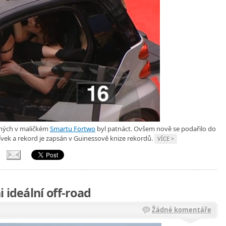
aných v maličkém
Smartu Fortwo
byl patnáct. Ovšem nově se podařilo do
vek a rekord je zapsán v Guinessově knize rekordů.
VÍCE >
 ideální off-road
Žádné komentáře