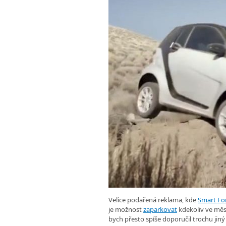
Velice podařená reklama, kde
Smart Fo
je možnost
zaparkovat
kdekoliv ve měst
bych přesto spíše doporučil trochu jin