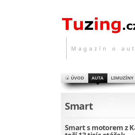
Magazín o aut
ÚVOD
AUTA
LIMUZÍNY
Smart
Smart s motorem z Ka
točí 13 tisíc otáček