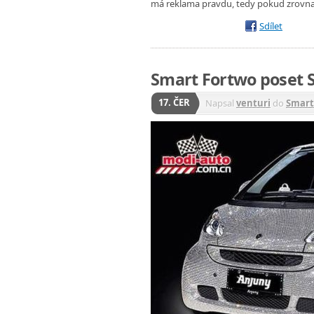
má reklama pravdu, tedy pokud zrovna 
Sdílet
Smart Fortwo poset S
17. ČER
Napsal
venturi
do
Smart