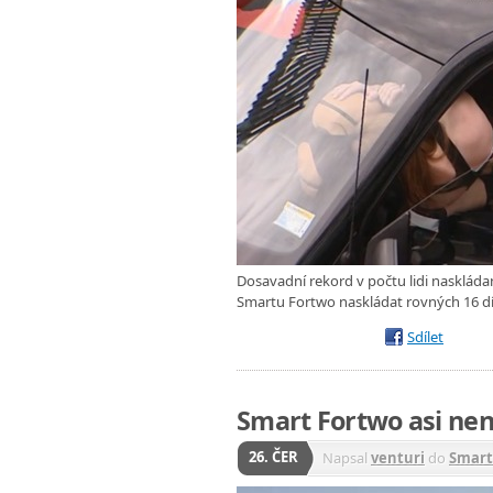
Dosavadní rekord v počtu lidi nasklád
Smartu Fortwo naskládat rovných 16 dí
Sdílet
Smart Fortwo asi neni
26. ČER
Napsal
venturi
do
Smart