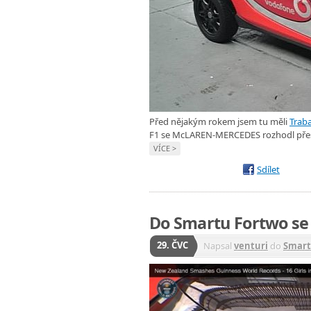
Před nějakým rokem jsem tu měli
Trab
F1 se McLAREN-MERCEDES rozhodl přest
VÍCE >
Sdílet
Do Smartu Fortwo se 
29. ČVC
Napsal
venturi
do
Smart