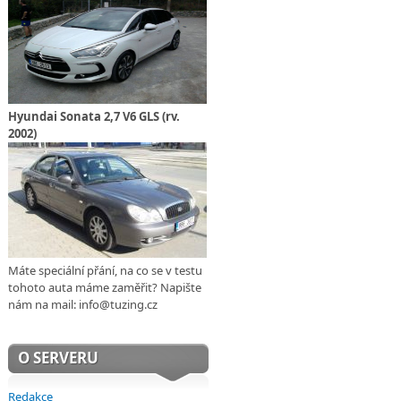
Hyundai Sonata 2,7 V6 GLS (rv.
2002)
Máte speciální přání, na co se v testu
tohoto auta máme zaměřit? Napište
nám na mail: info@tuzing.cz
O SERVERU
Redakce