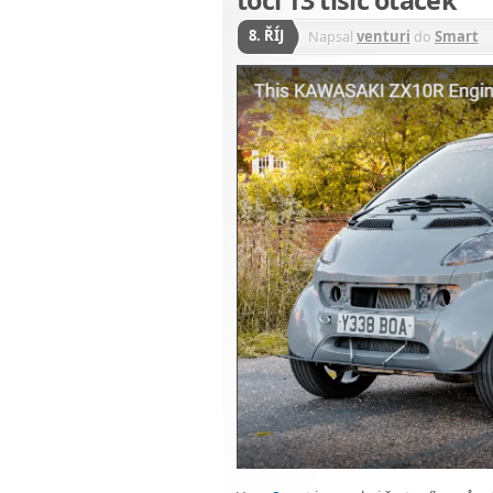
8. ŘÍJ
Napsal
venturi
do
Smart