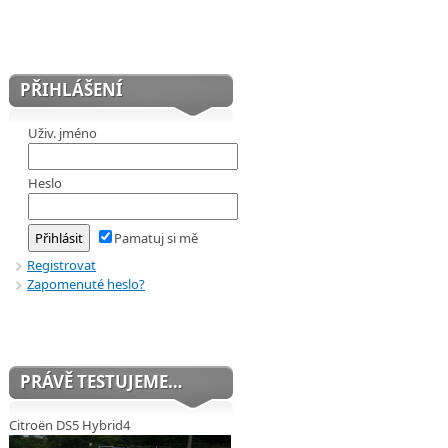
PŘIHLÁŠENÍ
Uživ. jméno
Heslo
Pamatuj si mě
Registrovat
Zapomenuté heslo?
PRÁVĚ TESTUJEME…
Citroën DS5 Hybrid4