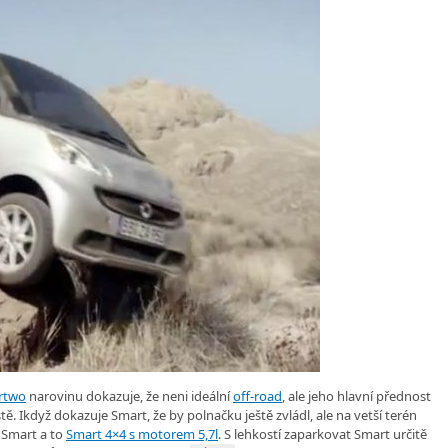
rtwo
narovinu dokazuje, že neni ideální
off-road
, ale jeho hlavní přednost
ě. Ikdyž dokazuje Smart, že by polnačku ještě zvládl, ale na vetší terén
ý Smart a to
Smart 4×4 s motorem 5,7l
. S lehkostí zaparkovat Smart určitě