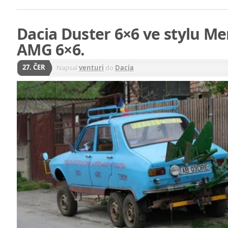
Dacia Duster 6×6 ve stylu M
AMG 6×6.
27. ČER
Napsal
venturi
do
Dacia