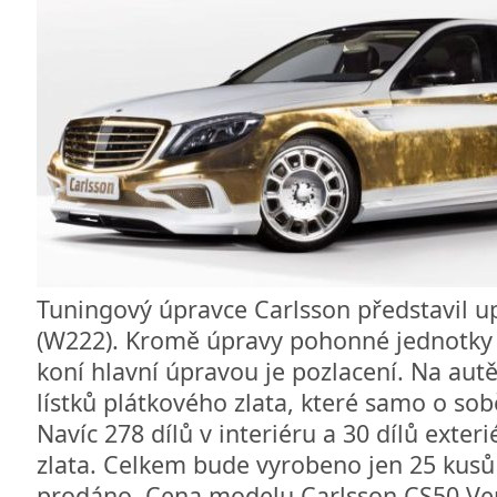
Tuningový úpravce Carlsson představil u
(W222). Kromě úpravy pohonné jednotky 
koní hlavní úpravou je pozlacení. Na autě
lístků plátkového zlata, které samo o so
Navíc 278 dílů v interiéru a 30 dílů exter
zlata. Celkem bude vyrobeno jen 25 kusů 
prodáno. Cena modelu Carlsson CS50 Ver