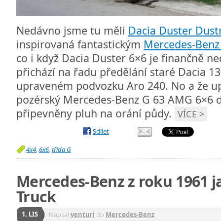
Nedávno jsme tu měli
Dacia Duster Dust
inspirovaná fantastickým
Mercedes-Benz
co i když Dacia Duster 6×6 je finančně ne
přichází na řadu předělání staré Dacia 1
upraveném podvozku Aro 240. No a že up
pozérský Mercedes-Benz G 63 AMG 6×6 d
připevněny pluh na orání půdy.
VÍCE >
Sdílet
4x4
,
6x6
,
třída G
Mercedes-Benz z roku 1961 
Truck
1. LIS
Napsal
venturi
do
Mercedes-Benz