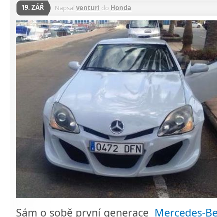
19. ZÁŘ
Napsal
venturi
do
Honda
Sám o sobě první generace
Mercedes-Be