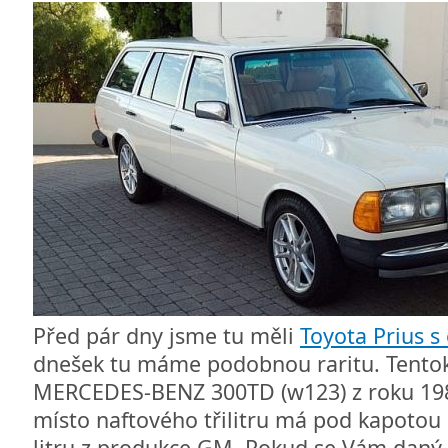
Před pár dny jsme tu měli
Toyota Prius 
dnešek tu máme podobnou raritu. Tentokr
MERCEDES-BENZ 300TD (w123) z roku 1980
místo naftového třilitru má pod kapotou
litru z produkce GM. Pokud se Vám daný