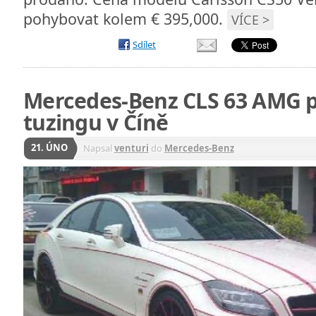
pohybovat kolem € 395,000.
VÍCE >
Sdílet
Mercedes-Benz CLS 63 AMG 
tuzingu v Číně
21. ÚNO
Napsal
venturi
do
Mercedes-Benz