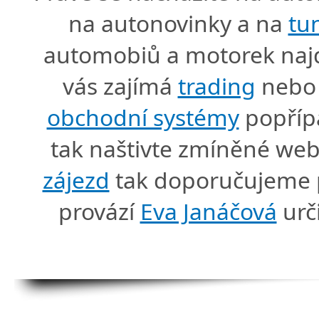
na autonovinky a na
tu
automobiů a motorek naj
vás zajímá
trading
nebo 
obchodní systémy
popříp
tak naštivte zmíněné we
zájezd
tak doporučujeme p
provází
Eva Janáčová
urč