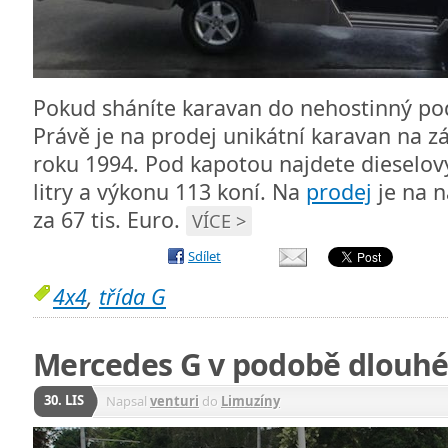
Pokud sháníte karavan do nehostinný po
Právě je na prodej unikátní karavan na 
roku 1994. Pod kapotou najdete dieselov
litry a výkonu 113 koní. Na
prodej
je na n
za 67 tis. Euro.
VÍCE >
Sdílet
4x4
,
třída G
Mercedes G v podobě dlouhé
30. LIS
Napsal
venturi
do
Limuzíny