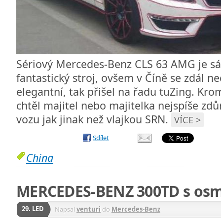
Sériový Mercedes-Benz CLS 63 AMG je sá
fantastický stroj, ovšem v Číně se zdál n
elegantní, tak přišel na řadu tuZing. Kr
chtěl majitel nebo majitelka nejspíše z
vozu jak jinak než vlajkou SRN.
VÍCE >
Sdílet
China
MERCEDES-BENZ 300TD s osm
29. LED
Napsal
venturi
do
Mercedes-Benz