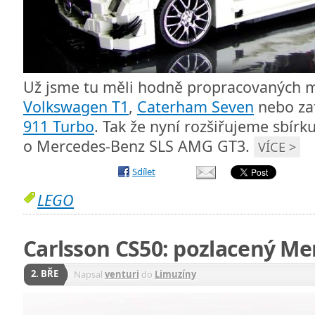
Už jsme tu měli hodně propracovaných m
Volkswagen T1
,
Caterham Seven
nebo zat
911 Turbo
. Tak že nyní rozšiřujeme sbírk
o Mercedes-Benz SLS AMG GT3.
VÍCE >
Sdílet
LEGO
Carlsson CS50: pozlacený Mer
2. BŘE
Napsal
venturi
do
Limuzíny