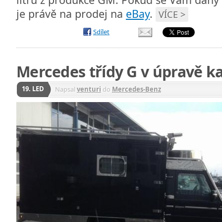
je právě na prodej na
eBay
.
VÍCE >
Sdílet
Mercedes třídy G v úpravě k
19. LED
Napsal
venturi
do
Mercedes-Benz