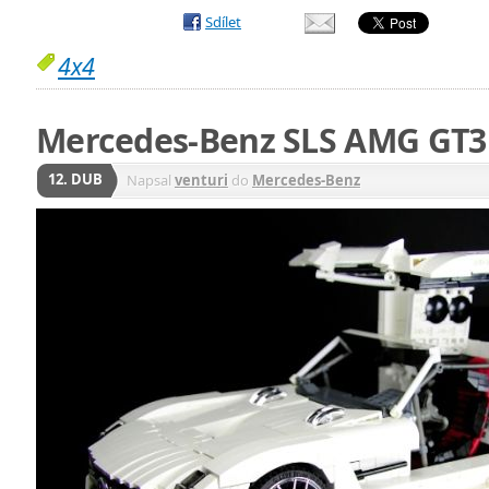
Sdílet
4x4
Mercedes-Benz SLS AMG GT3
12. DUB
Napsal
venturi
do
Mercedes-Benz