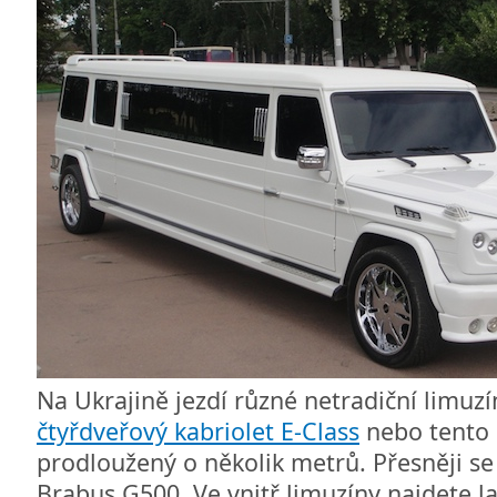
Na Ukrajině jezdí různé netradiční limuz
čtyřdveřový kabriolet E-Class
nebo tento 
prodloužený o několik metrů. Přesněji s
Brabus G500. Ve vnitř limuzíny najdete 