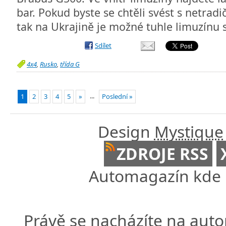
bar. Pokud byste se chtěli svést s netr
tak na Ukrajině je možné tuhle limuzínu
Sdílet
4x4
,
Rusko
,
třída G
...
1
2
3
4
5
»
Poslední »
Design
Mystique
ZDROJE RSS
Automagazín kde n
Právě se nacházíte na au