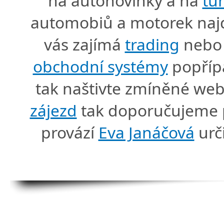
na autonovinky a na
tu
automobiů a motorek naj
vás zajímá
trading
nebo 
obchodní systémy
popříp
tak naštivte zmíněné we
zájezd
tak doporučujeme p
provází
Eva Janáčová
urč