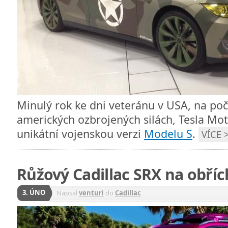
Minulý rok ke dni veteránu v USA, na počes
amerických ozbrojených silách, Tesla Mot
unikátní vojenskou verzi
Modelu S
.
VÍCE 
Růžový Cadillac SRX na obříc
3. ÚNO
Napsal
venturi
do
Cadillac