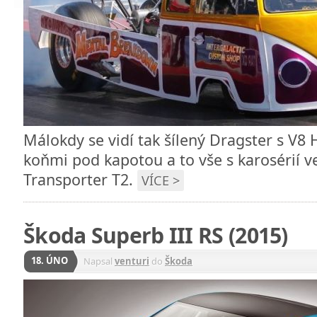
Málokdy se vidí tak šílený Dragster s V8 
koňmi pod kapotou a to vše s karosérií 
Transporter T2.
VÍCE >
Škoda Superb III RS (2015)
18. ÚNO
Napsal
venturi
do
Škoda