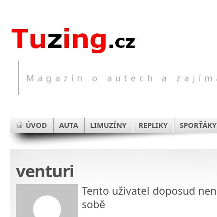
Magazín o autech a zajím
ÚVOD
AUTA
LIMUZÍNY
REPLIKY
SPORŤÁKY
venturi
Tento uživatel doposud nen
sobě