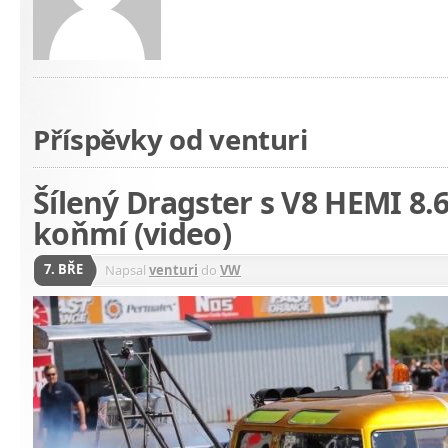
Příspěvky od venturi
Šílený Dragster s V8 HEMI 8.6-
koňmí (video)
7. BŘE
Napsal
venturi
do
VW