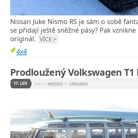
Nissan Juke Nismo RS je sám o sobě fanta
se přidají ještě sněžné pásy? Pak vznikne
originál.
VÍCE >
4x4
Prodloužený Volkswagen T1 
17. LED
Napsal
venturi
do
Limuzíny