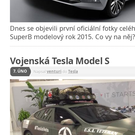
Dnes se objevili první oficiální fotky ce
SuperB modelový rok 2015. Co vy na něj
Vojenská Tesla Model S
7. ÚNO
Napsal
venturi
do
Tesla