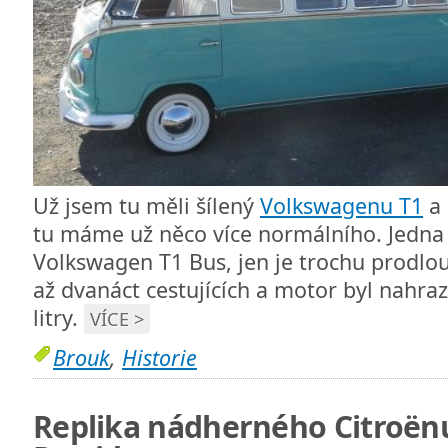
Už jsem tu měli šílený
Volkswagenu T1
a 
tu máme už něco více normálního. Jedna 
Volkswagen T1 Bus, jen je trochu prodlou
až dvanáct cestujících a motor byl nahr
litry.
VÍCE >
Brouk
,
Historie
Replika nádherného Citroënu