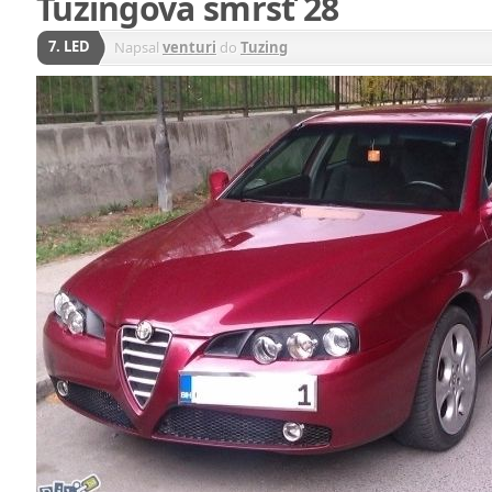
Tuzingová smršť 28
7. LED
Napsal
venturi
do
Tuzing