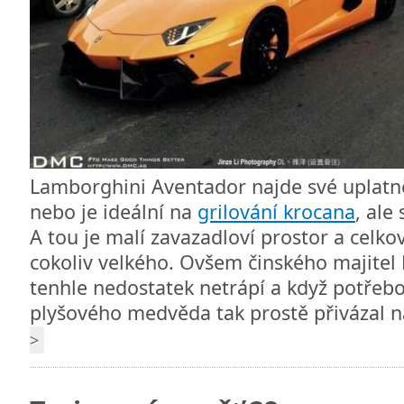
Lamborghini Aventador najde své uplatn
nebo je ideální na
grilování krocana
, ale
A tou je malí zavazadloví prostor a celk
cokoliv velkého. Ovšem činského majitel
tenhle nedostatek netrápí a když potřebo
plyšového medvěda tak prostě přivázal na
>