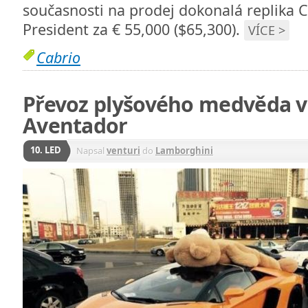
současnosti na prodej dokonalá replika C
President za € 55,000 ($65,300).
VÍCE >
Cabrio
Převoz plyšového medvěda 
Aventador
10. LED
Napsal
venturi
do
Lamborghini