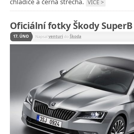
chladiče a černá střecha.
VÍCE >
Oficiální fotky Škody SuperB
17. ÚNO
Napsal
venturi
do
Škoda