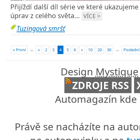
Přijíždí další díl série ve které ukazujeme
úprav z celého světa…
VÍCE >
Tuzingová smršť
...
...
« První
«
2
3
4
5
6
»
10
20
30
Poslední
Design
Mystique
ZDROJE RSS
Automagazín kde n
Právě se nacházíte na au