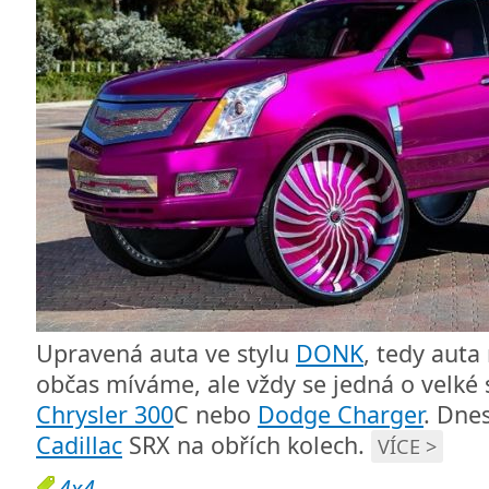
Upravená auta ve stylu
DONK
, tedy auta
občas míváme, ale vždy se jedná o velké
Chrysler 300
C nebo
Dodge Charger
. Dne
Cadillac
SRX na obřích kolech.
VÍCE >
4x4