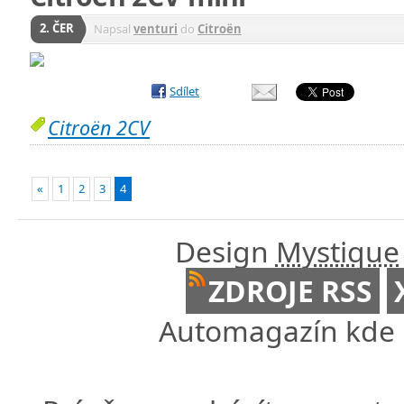
2. ČER
Napsal
venturi
do
Citroën
Sdílet
Citroën 2CV
«
1
2
3
4
Design
Mystique
ZDROJE RSS
Automagazín kde n