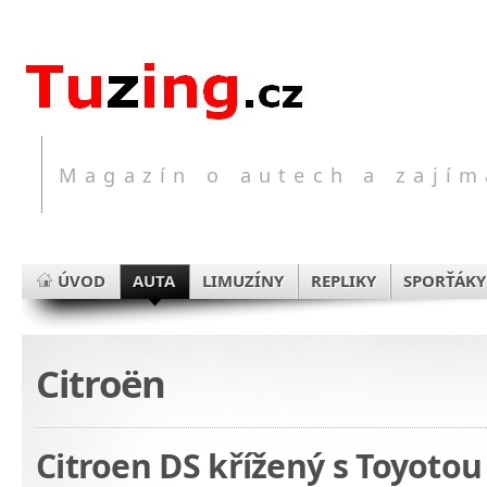
Magazín o autech a zajím
ÚVOD
AUTA
LIMUZÍNY
REPLIKY
SPORŤÁKY
Citroën
Citroen DS křížený s Toyotou