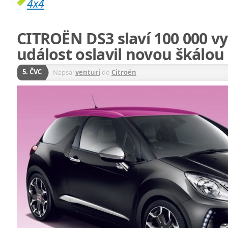
4x4
CITROËN DS3 slaví 100 000 v
událost oslavil novou škálou
5. ČVC
Napsal
venturi
do
Citroën