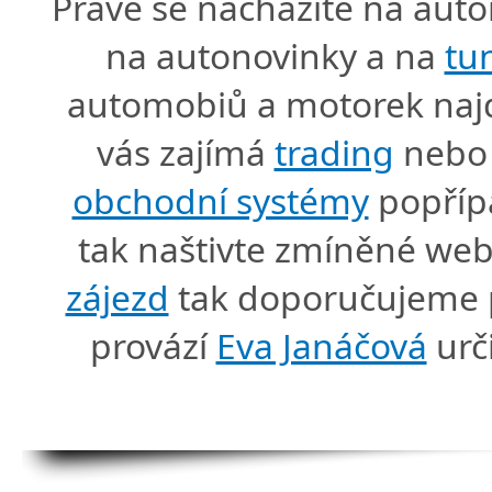
Právě se nacházíte na au
na autonovinky a na
tu
automobiů a motorek naj
vás zajímá
trading
nebo 
obchodní systémy
popříp
tak naštivte zmíněné we
zájezd
tak doporučujeme p
provází
Eva Janáčová
urč