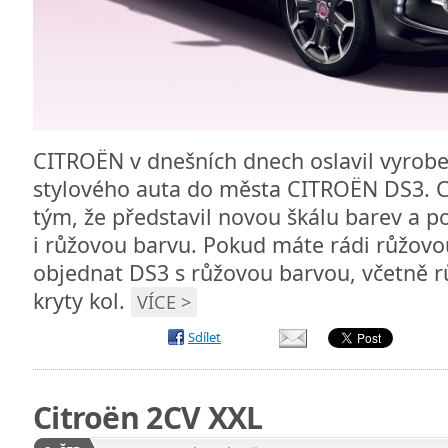
CITROËN v dnešních dnech oslavil vyrobe
stylového auta do města CITROËN DS3. C
tým, že představil novou škálu barev a p
i růžovou barvu. Pokud máte rádi růžovo
objednat DS3 s růžovou barvou, včetně r
kryty kol.
VÍCE >
Sdílet
Citroën 2CV XXL