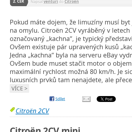
2. ČER
Napsal
venturi
do
Citroën
Pokud máte dojem, že limuzíny musí byt j
na omylu. Citroën 2CV vyráběný v letech 
označovaný „kachna“, je typický představi
Ovšem existuje pár upravených kusů „kac
Jedna „kachna“ byla na serveru eBay vydr
Ovšem bude muset stačit motor o objemu 0
maximální rychlost možná 80 km/h. Je si
luxusních prvků tam nenajdete, ale přece
VÍCE >
Sdílet
Citroën 2CV
Citroën 2CV mini