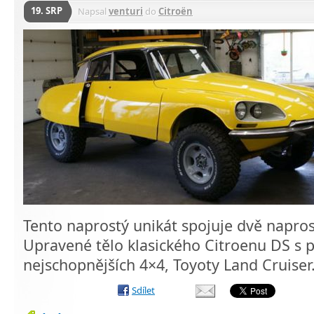
19. SRP
Napsal
venturi
do
Citroën
Tento naprostý unikát spojuje dvě napros
Upravené tělo klasického Citroenu DS s
nejschopnějších 4×4, Toyoty Land Cruiser
Sdílet