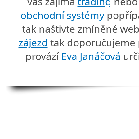
vás zajímá
trading
nebo 
obchodní systémy
popříp
tak naštivte zmíněné we
zájezd
tak doporučujeme p
provází
Eva Janáčová
urč