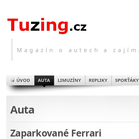
Magazín o autech a zajím
ÚVOD
AUTA
LIMUZÍNY
REPLIKY
SPORŤÁKY
Auta
Zaparkované Ferrari