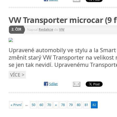
VW Transporter microcar (9 f
2. ČER
Napsal
Redakce
do
VW
Upravené automobily ve stylu a la Smart 
změnit starý VW Transporter na velikost
se jen tak nevidí. Upravenému Transport
VÍCE >
Sdílet
...
« První
50
60
70
«
78
79
80
81
82