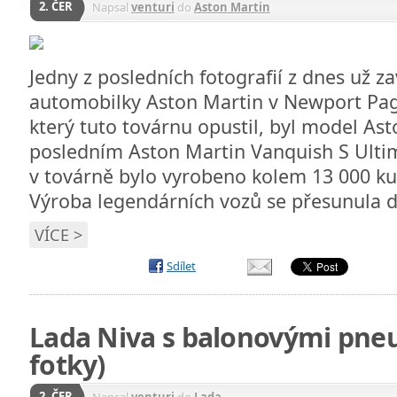
2. ČER
Napsal
venturi
do
Aston Martin
Jedny z posledních fotografií z dnes už z
automobilky Aston Martin v Newport Pag
který tuto továrnu opustil, byl model As
posledním Aston Martin Vanquish S Ultim
v továrně bylo vyrobeno kolem 13 000 ku
Výroba legendárních vozů se přesunula 
VÍCE >
Sdílet
Lada Niva s balonovými pne
fotky)
2. ČER
Napsal
venturi
do
Lada