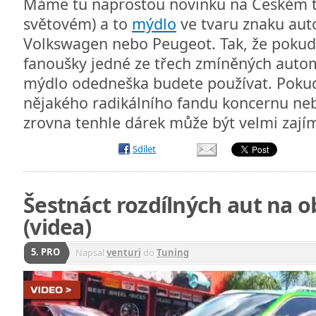
Máme tu naprostou novinku na Českém tr
světovém) a to
mýdlo
ve tvaru znaku aut
Volkswagen nebo Peugeot. Tak, že pokud 
fanoušky jedné ze třech zmíněných automo
mýdlo odedneška budete používat. Pokud
nějakého radikálního fandu koncernu neb
zrovna tenhle dárek může být velmi zajím
Sdílet
Šestnáct rozdílných aut na o
(videa)
5. PRO
Napsal
venturi
do
Tuning