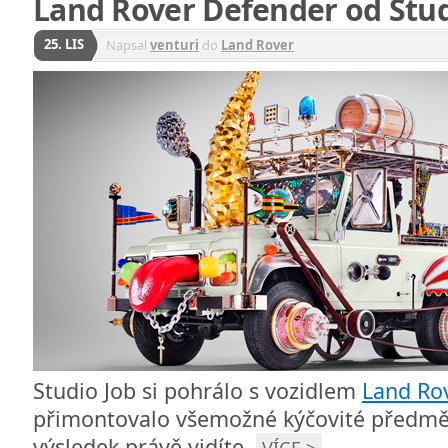
Land Rover Defender od Stud
25. LIS
Napsal
venturi
do
Land Rover
Studio Job si pohrálo s vozidlem
Land Ro
přimontovalo všemožné kýčovité předmě
výsledek právě vidíte.
VÍCE >