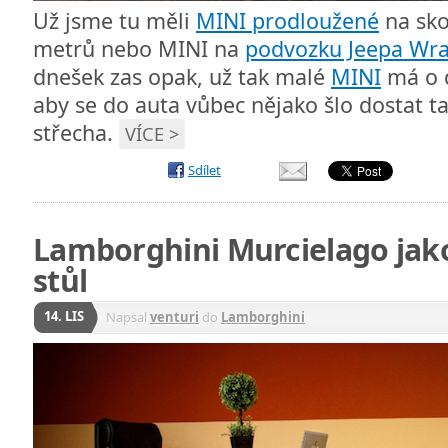
Už jsme tu měli
MINI prodloužené
na sko
metrů nebo MINI na
podvozku Jeepa Wra
dnešek zas opak, už tak malé
MINI
má o d
aby se do auta vůbec nějako šlo dostat t
střecha.
VÍCE >
Sdílet
Lamborghini Murcielago jak
stůl
14. LIS
Napsal
venturi
do
Lamborghini