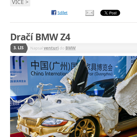
VÍCE >
Sdílet
Dračí BMW Z4
3. LIS
Napsal
venturi
do
BMW