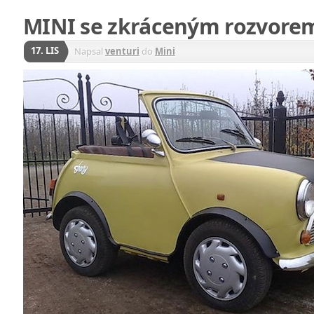
MINI se zkráceným rozvore
17. LIS
Napsal
venturi
do
Mini