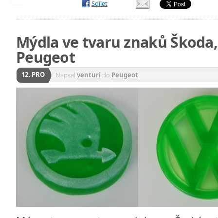
Sdílet
Mýdla ve tvaru znaků Škoda
Peugeot
12. PRO
Napsal
venturi
do
Peugeot