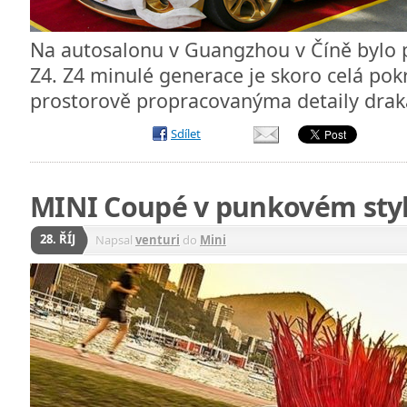
Na autosalonu v Guangzhou v Číně bylo
Z4. Z4 minulé generace je skoro celá pok
prostorově propracovanýma detaily dra
Sdílet
MINI Coupé v punkovém sty
28. ŘÍJ
Napsal
venturi
do
Mini