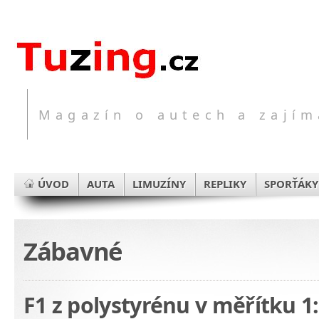
Magazín o autech a zajím
ÚVOD
AUTA
LIMUZÍNY
REPLIKY
SPORŤÁKY
Zábavné
F1 z polystyrénu v měřítku 1