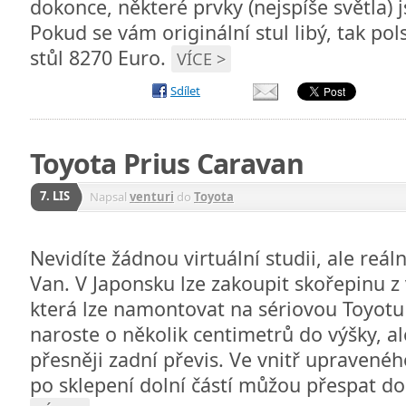
dokonce, některé prvky (nejspíše světla) 
Pokud se vám originální stul libý, tak pol
stůl 8270 Euro.
VÍCE >
Sdílet
Toyota Prius Caravan
7. LIS
Napsal
venturi
do
Toyota
Nevidíte žádnou virtuální studii, ale reá
Van. V Japonsku lze zakoupit skořepinu z
která lze namontovat na sériovou Toyotu 
naroste o několik centimetrů do výšky, ale
přesněji zadní převis. Ve vnitř upravenéh
po sklepení dolní částí můžou přespat do