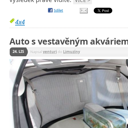
Sdílet
4x4
Auto s vestavěným akvárie
24. LIS
Napsal
venturi
do
Limuzíny