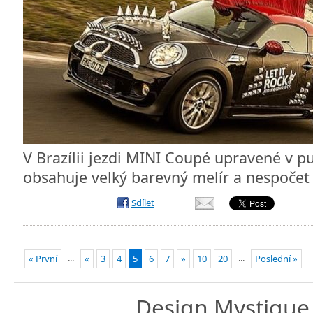
V Brazílii jezdi MINI Coupé upravené v p
obsahuje velký barevný melír a nespočet
Sdílet
...
...
« První
«
3
4
5
6
7
»
10
20
Poslední »
Design
Mystique