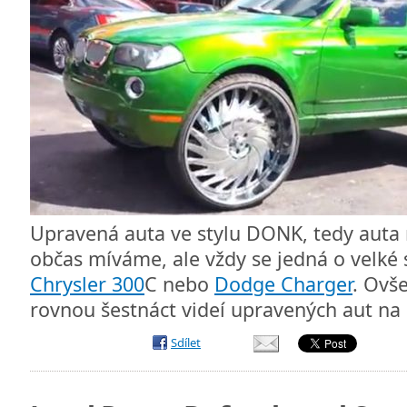
Upravená auta ve stylu DONK, tedy auta 
občas míváme, ale vždy se jedná o velké
Chrysler 300
C nebo
Dodge Charger
. Ovš
rovnou šestnáct videí upravených aut na
Sdílet