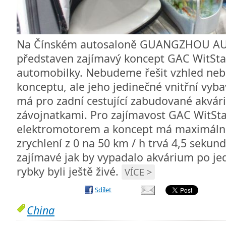
Na Čínském autosaloně GUANGZHOU AU
představen zajímavý koncept GAC WitSta
automobilky. Nebudeme řešit vzhled neb
konceptu, ale jeho jedinečné vnitřní vyba
má pro zadní cestující zabudované akvár
závojnatkami. Pro zajímavost GAC WitSta
elektromotorem a koncept má maximální 
zrychlení z 0 na 50 km / h trvá 4,5 sekund
zajímavé jak by vypadalo akvárium po jedn
rybky byli ještě živé.
VÍCE >
Sdílet
China