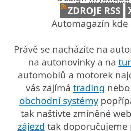
ZDROJE RSS
Automagazín kde n
Právě se nacházíte na au
na autonovinky a na
tu
automobiů a motorek naj
vás zajímá
trading
nebo 
obchodní systémy
popříp
tak naštivte zmíněné we
zájezd
tak doporučujeme p