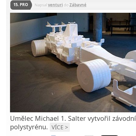
15. PRO
Napsal
venturi
do
Zábavné
Umělec Michael 1. Salter vytvořil závodní
polystyrénu.
VÍCE >