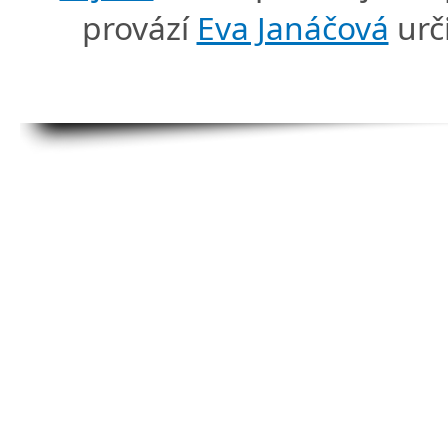
provází
Eva Janáčová
urč