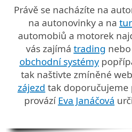
Právě se nacházíte na au
na autonovinky a na
tu
automobiů a motorek naj
vás zajímá
trading
nebo 
obchodní systémy
popříp
tak naštivte zmíněné we
zájezd
tak doporučujeme p
provází
Eva Janáčová
urč