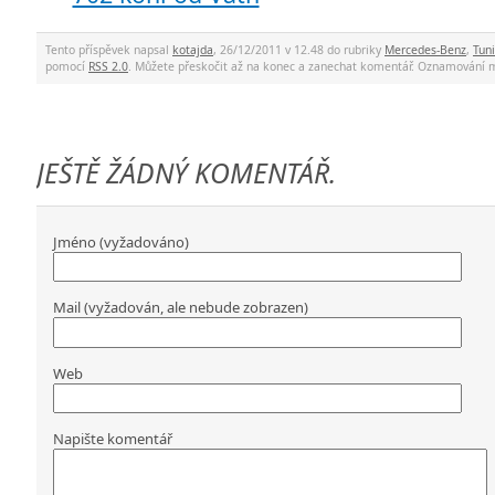
Tento příspěvek napsal
kotajda
, 26/12/2011 v 12.48 do rubriky
Mercedes-Benz
,
Tun
pomocí
RSS 2.0
. Můžete přeskočit až na konec a zanechat komentář. Oznamování 
JEŠTĚ ŽÁDNÝ KOMENTÁŘ.
Jméno (vyžadováno)
Mail (vyžadován, ale nebude zobrazen)
Web
Napište komentář