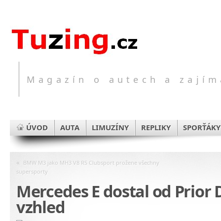
Magazín o autech a zajím
ÚVOD
AUTA
LIMUZÍNY
REPLIKY
SPORŤÁKY
«
BMW M3 jako MH3 V8 RS Clubsport prožene všechny
supersporty
Mercedes E dostal od Prior 
vzhled