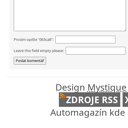
Prosím opište "063ca8":
Leave this field empty please:
Design
Mystique
ZDROJE RSS
Automagazín kde n