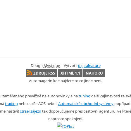
Design
Mystique
| Vytvořil
digitalnature
ZDROJE RSS
XHTML 1.1
NAHORU
Automagazín kde najdete to co jinde neni.
nu zaměřeného převážně na autonovinky a na
tuning
další Zajímavosti ze s
ímá
trading
nebo spíše AOS neboli
Automatické obchodní systémy
popřípad
me náštívit
Izrael zájezd
tak doporučujeme přes cestovní agenturu, ve kter
naprosto spokojení.