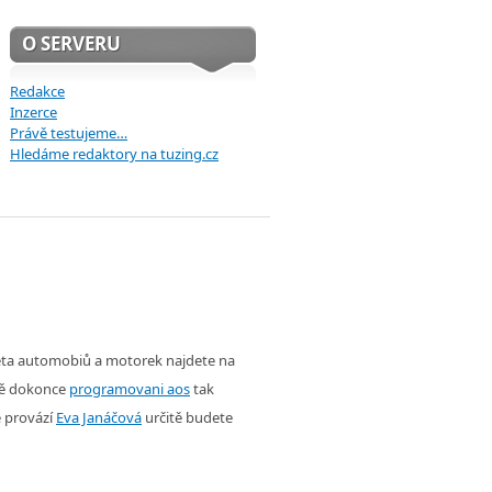
O SERVERU
Redakce
Inzerce
Právě testujeme…
Hledáme redaktory na tuzing.cz
věta automobiů a motorek najdete na
ě dokonce
programovani aos
tak
é provází
Eva Janáčová
určitě budete