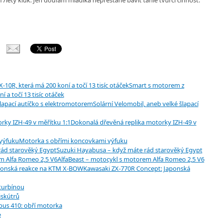
Smart s motorem z
 a točí 13 tisíc otáček
Solární Velomobil, aneb velké šlapací
Dokonalá dřevěná replika motorky IZH-49 v
Motorka s obřími koncovkami výfuku
Suzuki Hayabusa – když máte rád starověký Egypt
AlfaBeast – motocykl s motorem Alfa Romeo 2,5 V6
Kawasaki ZX-770R Concept: Japonská
turbínou
skútrů
us 410: obří motorka
e