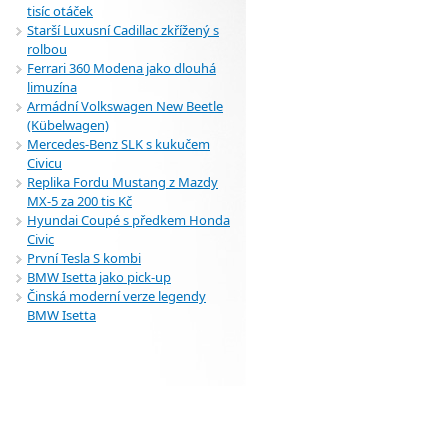
tisíc otáček
Starší Luxusní Cadillac zkřížený s
rolbou
Ferrari 360 Modena jako dlouhá
limuzína
Armádní Volkswagen New Beetle
(Kübelwagen)
Mercedes-Benz SLK s kukučem
Civicu
Replika Fordu Mustang z Mazdy
MX-5 za 200 tis Kč
Hyundai Coupé s předkem Honda
Civic
První Tesla S kombi
BMW Isetta jako pick-up
Činská moderní verze legendy
BMW Isetta