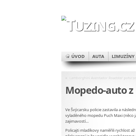
ÚVOD
AUTA
LIMUZÍNY
«
Lamborghini Aventador Roadster potvrz
Mopedo-auto z 
Ve Švýcarsku policie zastavila a násled
vyladěného mopedu Puch Maxi (něco jako
zajimavostí…
Policajti mladíkovy naměřili rychlost až 
překvapení je že vozidlo vyrobil teprve