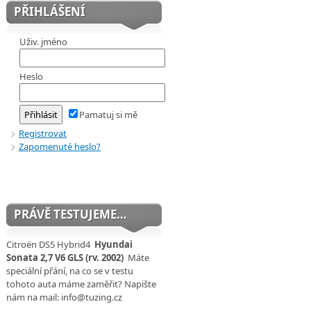
PŘIHLÁŠENÍ
Uživ. jméno
Heslo
Pamatuj si mě
Registrovat
Zapomenuté heslo?
PRÁVĚ TESTUJEME…
Citroën DS5 Hybrid4
Hyundai
Sonata 2,7 V6 GLS (rv. 2002)
Máte
speciální přání, na co se v testu
tohoto auta máme zaměřit? Napište
nám na mail: info@tuzing.cz