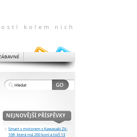
vostí kolem nich
ZÁBAVNÉ
NEJNOVĚJŠÍ PŘÍSPĚVKY
Smart s motorem z Kawasaki ZX-
10R, která má 200 koní a točí 13