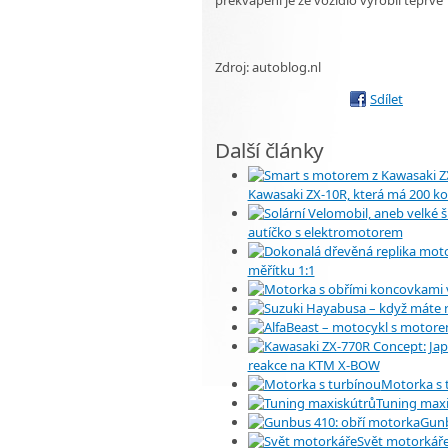
Zdroj: autoblog.nl
Sdílet
Další články
Kawasaki ZX-10R, která má 200 koní
autíčko s elektromotorem
měřítku 1:1
reakce na KTM X-BOW
Motorka s 
Tuning maxi
Gunb
Svět motorkář