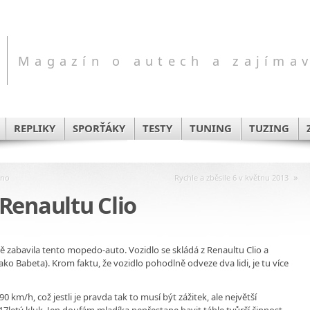
Magazín o autech a zajíma
REPLIKY
SPORŤÁKY
TESTY
TUNING
TUZING
»
eno
Rychle a zběsile 6 v květnu 2013
Renaultu Clio
ně zabavila tento mopedo-auto. Vozidlo se skládá z Renaultu Clio a
 Babeta). Krom faktu, že vozidlo pohodlně odveze dva lidi, je tu více
90 km/h, což jestli je pravda tak to musí být zážitek, ale největší
 17letý kluk. Jen doufám mladíka nepřestane bavit táhle tvůrčí činnost.