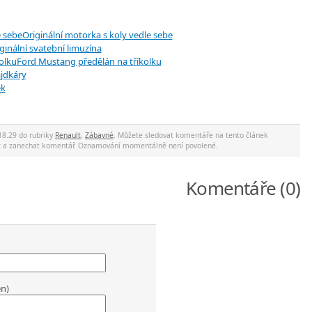
Originální motorka s koly vedle sebe
ginální svatební limuzína
Ford Mustang předělán na tříkolku
ajdkáry
ek
18.29 do rubriky
Renault
,
Zábavné
. Můžete sledovat komentáře na tento článek
ec a zanechat komentář. Oznamování momentálně není povolené.
Komentáře (0)
en)