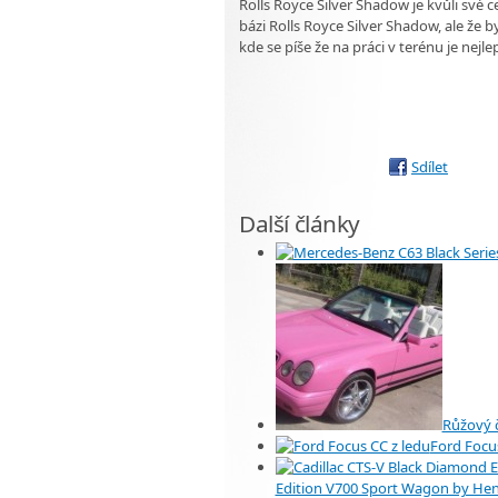
Rolls Royce Silver Shadow je kvůli své
bázi Rolls Royce Silver Shadow, ale že b
kde se píše že na práci v terénu je nejl
Sdílet
Další články
Růžový č
Ford Focus
Edition V700 Sport Wagon by He