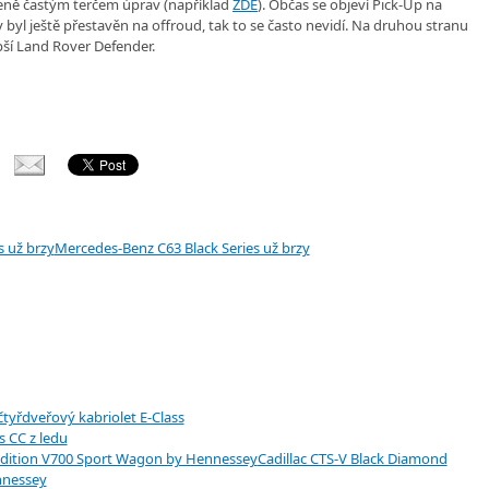
 ceně častým terčem úprav (například
ZDE
). Občas se objeví Pick-Up na
y byl ještě přestavěn na offroud, tak to se často nevidí. Na druhou stranu
epší Land Rover Defender.
Mercedes-Benz C63 Black Series už brzy
tyřdveřový kabriolet E-Class
 CC z ledu
Cadillac CTS-V Black Diamond
nnessey