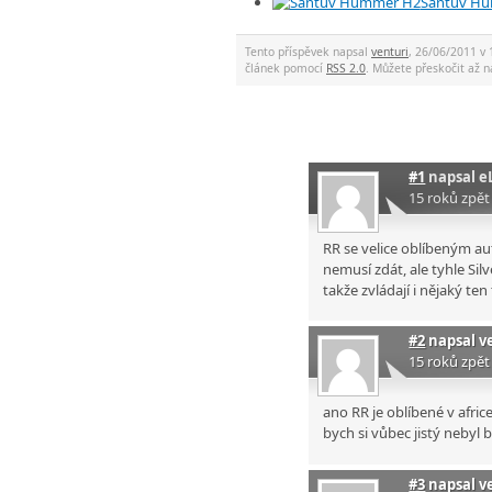
Santův H
Tento příspěvek napsal
venturi
, 26/06/2011 v 
článek pomocí
RSS 2.0
. Můžete přeskočit až
#1
napsal
e
15 roků zpět
RR se velice oblíbeným au
nemusí zdát, ale tyhle Si
takže zvládají i nějaký ten
#2
napsal
v
15 roků zpět
ano RR je oblíbené v africe
bych si vůbec jistý nebyl
#3
napsal
v