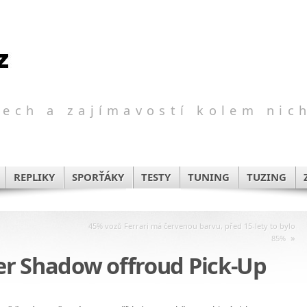
ech a zajímavostí kolem nic
REPLIKY
SPORŤÁKY
TESTY
TUNING
TUZING
45% vozů Ferrari má červenou barvu, před 15-lety to bylo
»
85%
ver Shadow offroud Pick-Up