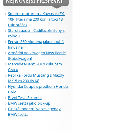
NEJNOVĚJŠÍ PŘÍSPĚVKY
Smart s motorem z Kawasaki ZX-
10R, která má 200 koní a točí 13
tisíc otáček
Starší Luxusní Cadillac zkřížený s
rolbou
Ferrari 360 Modena jako dlouhá
limuzína
Armádní Volkswagen New Beetle
(Kübelwagen)
Mercedes-Benz SLK s kukučem
Civicu
Replika Fordu Mustang z Mazdy
MX-5 za 200 tis Kč
Hyundai Coupé s předkem Honda
Civic
První Tesla S kombi
BMW Isetta jako pick-up
Činská moderní verze legendy
BMW Isetta