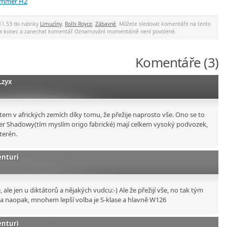
ummer H2
11.53 do rubriky
Limuzíny
,
Rolls Royce
,
Zábavné
. Můžete sledovat komentáře na tento
 na konec a zanechat komentář. Oznamování momentálně není povolené.
Komentáře (3)
Lzyx
tem v afrických zemích díky tomu, že přežije naprosto vše. Ono se to
lver Shadowy(tím myslím origo fabrické) mají celkem vysoký podvozek,
 terén.
enturi
, ale jen u diktátorů a nějakých vudcu:-) Ale že přežijí vše, no tak tým
 ba naopak, mnohem lepší volba je S-klase a hlavně W126
enturi