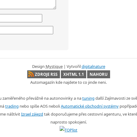
Design
Mystique
| Vytvořil
digitalnature
ZDROJE RSS
XHTML 1.1
NAHORU
Automagazín kde najdete to co jinde neni.
nu zaměřeného převážně na autonovinky a na
tuning
další Zajímavosti ze s
ímá
trading
nebo spíše AOS neboli
Automatické obchodní systémy
popřípad
me náštívit
Izrael zájezd
tak doporučujeme přes cestovní agenturu, ve kter
naprosto spokojení.