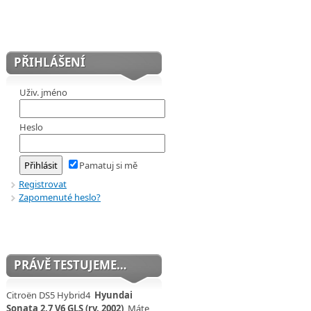
PŘIHLÁŠENÍ
Uživ. jméno
Heslo
Pamatuj si mě
Registrovat
Zapomenuté heslo?
PRÁVĚ TESTUJEME…
Citroën DS5 Hybrid4
Hyundai
Sonata 2,7 V6 GLS (rv. 2002)
Máte