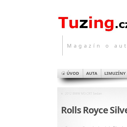
Magazín o aut
ÚVOD
AUTA
LIMUZÍNY
«
2012 BMW M3 CRT Sedan
Rolls Royce Sil