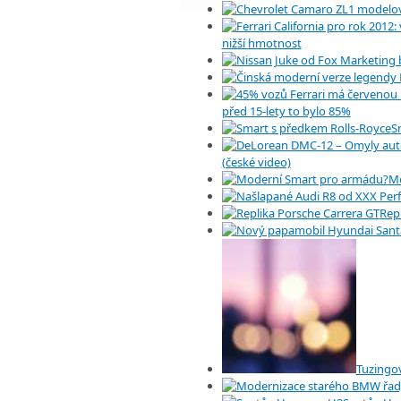
nižší hmotnost
před 15-lety to bylo 85%
S
(české video)
Mo
Rep
Tuzingo