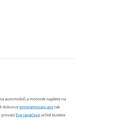
věta automobiů a motorek najdete na
ě dokonce
programovani aos
tak
é provází
Eva Janáčová
určitě budete