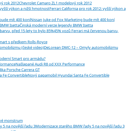
Chevrolet Camaro ZL1 modelový rok 2012
Ferrari California pro rok 2012: vyšší výkon a
Nissan Juke od Fox Marketing bude mít 400 koní
Činská moderní verze legendy BMW Isetta
45% vozů Ferrari má červenou barvu,
mart s předkem Rolls-Royce
DeLorean DMC-12 – Omyly automobilizmu
derní Smart pro armádu?
Našlapané Audi R8 od XXX Performance
lika Porsche Carrera GT
Nový papamobil Hyundai Santa Fe Convertible
vé monstrum
Modernizace starého BMW řady 5 na novější řadu 3