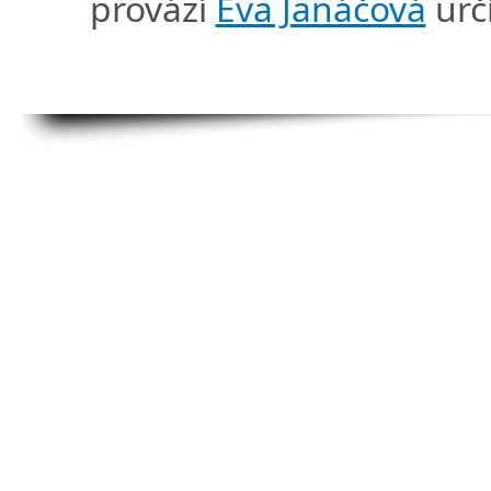
provází
Eva Janáčová
urč