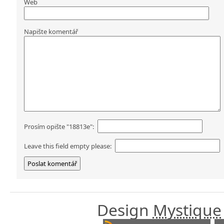
Web
Napište komentář
Prosím opište "18813e":
Leave this field empty please:
Design
Mystique