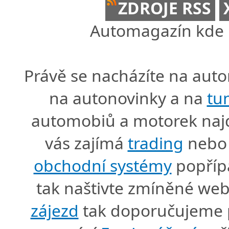
ZDROJE RSS
Automagazín kde n
Právě se nacházíte na au
na autonovinky a na
tu
automobiů a motorek naj
vás zajímá
trading
nebo 
obchodní systémy
popříp
tak naštivte zmíněné we
zájezd
tak doporučujeme p