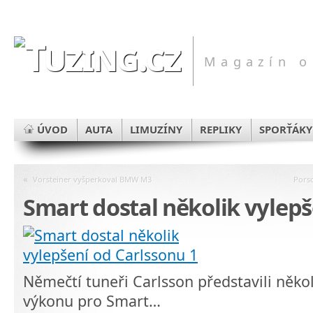
Magazín o
ÚVOD
AUTA
LIMUZÍNY
REPLIKY
SPORŤÁKY
«
Vorsteiner vyšperkoval BMW M3
Pors
Smart dostal několik vylepš
Němečtí tuneři Carlsson představili někol
výkonu pro Smart…