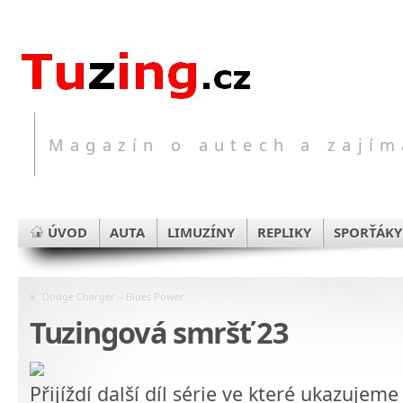
Magazín o autech a zajím
ÚVOD
AUTA
LIMUZÍNY
REPLIKY
SPORŤÁKY
«
Dodge Charger – Blues Power
Tuzingová smršť 23
Přijíždí další díl série ve které ukazujeme