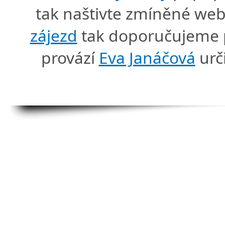
tak naštivte zmíněné we
zájezd
tak doporučujeme p
provází
Eva Janáčová
urč