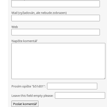
Mail (vyžadován, ale nebude zobrazen)
Web
Napište komentář
Prosím opište "b51d01":
Leave this field empty please: