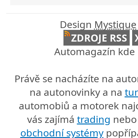
Design
Mystique
ZDROJE RSS
Automagazín kde n
Právě se nacházíte na au
na autonovinky a na
tu
automobiů a motorek naj
vás zajímá
trading
nebo 
obchodní systémy
popříp