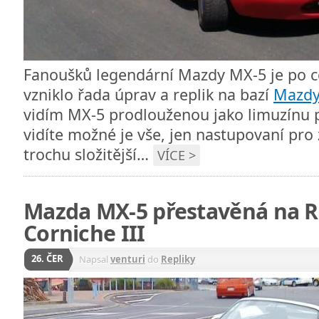
Fanoušků legendární Mazdy MX-5 je po c
vzniklo řada úprav a replik na bazí
Mazdy
vidím MX-5 prodlouženou jako limuzínu pro
vidíte možné je vše, jen nastupovaní pro
trochu složitější…
VÍCE >
Mazda MX-5 přestavěná na R
Corniche III
26. ČER
Napsal
venturi
do
Repliky