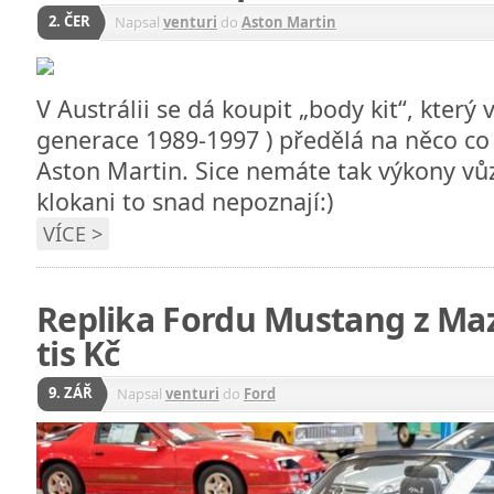
2. ČER
Napsal
venturi
do
Aston Martin
V Austrálii se dá koupit „body kit“, který
generace 1989-1997 ) předělá na něco co
Aston Martin. Sice nemáte tak výkony vůz
klokani to snad nepoznají:)
VÍCE >
Replika Fordu Mustang z Ma
tis Kč
9. ZÁŘ
Napsal
venturi
do
Ford