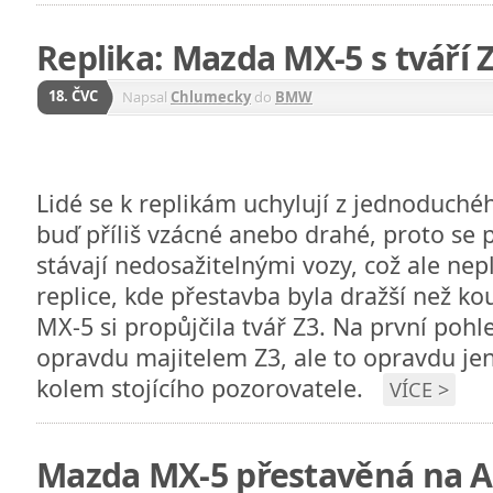
Replika: Mazda MX-5 s tváří 
18. ČVC
Napsal
Chlumecky
do
BMW
Lidé se k replikám uchylují z jednoduché
buď příliš vzácné anebo drahé, proto se 
stávají nedosažitelnými vozy, což ale nep
replice, kde přestavba byla dražší než ko
MX-5 si propůjčila tvář Z3. Na první pohl
opravdu majitelem Z3, ale to opravdu jen
kolem stojícího pozorovatele.
VÍCE >
Mazda MX-5 přestavěná na A