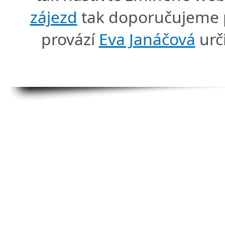
zájezd
tak doporučujeme p
provází
Eva Janáčová
urč