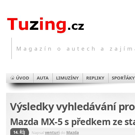
Magazín o autech a zajím
ÚVOD
AUTA
LIMUZÍNY
REPLIKY
SPORŤÁKY
Výsledky vyhledávání pr
Mazda MX-5 s předkem ze s
14. ŘÍJ
Napsal
venturi
do
Mazda