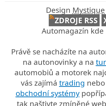
Design
Mystique
ZDROJE RSS
Automagazín kde n
Právě se nacházíte na au
na autonovinky a na
tu
automobiů a motorek naj
vás zajímá
trading
nebo 
obchodní systémy
popříp
tak naštivte zmíněné we