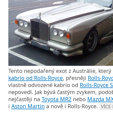
Tento nepodařený exot z Austrálie, který 
kabrio od Rolls-Royce
, přesněji
Rolls-Roy
vlastně odvozené kabrio od
Rolls-Royce 
nepovedl. Jak bývá častým zvykem, podobn
nejčastěji na
Toyota MR2
nebo
Mazda MX
i
Aston Martin
a nově i Rolls-Royce.
VÍCE 