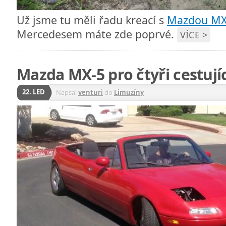
Už jsme tu měli řadu kreací s
Mazdou MX
Mercedesem máte zde poprvé.
VÍCE >
Mazda MX-5 pro čtyři cestujíc
22. LED
Napsal
venturi
do
Limuzíny