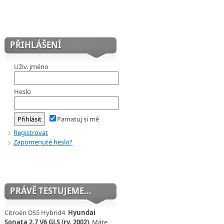
PŘIHLÁŠENÍ
Uživ. jméno
Heslo
Pamatuj si mě
Registrovat
Zapomenuté heslo?
PRÁVĚ TESTUJEME…
Citroën DS5 Hybrid4
Hyundai
Sonata 2,7 V6 GLS (rv. 2002)
Máte