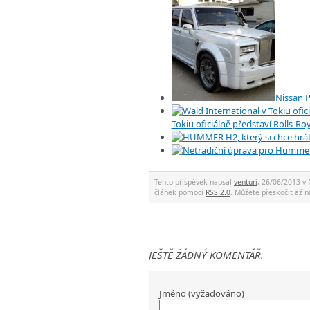
Nissan P
Tokiu oficiálně představí Rolls-
Tento příspěvek napsal
venturi
, 26/06/2013 v 
článek pomocí
RSS 2.0
. Můžete přeskočit až
JEŠTĚ ŽÁDNÝ KOMENTÁŘ.
Jméno (vyžadováno)