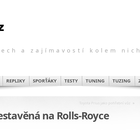
ech a zajímavostí kolem nic
REPLIKY
SPORŤÁKY
TESTY
TUNING
TUZING
»
Toyota Prius jako pohřební vůz
stavěná na Rolls-Royce