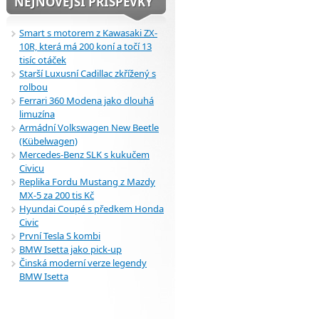
NEJNOVĚJŠÍ PŘÍSPĚVKY
Smart s motorem z Kawasaki ZX-
10R, která má 200 koní a točí 13
tisíc otáček
Starší Luxusní Cadillac zkřížený s
rolbou
Ferrari 360 Modena jako dlouhá
limuzína
Armádní Volkswagen New Beetle
(Kübelwagen)
Mercedes-Benz SLK s kukučem
Civicu
Replika Fordu Mustang z Mazdy
MX-5 za 200 tis Kč
Hyundai Coupé s předkem Honda
Civic
První Tesla S kombi
BMW Isetta jako pick-up
Činská moderní verze legendy
BMW Isetta