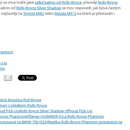
ý se chce tvářit jaké
velké kabrio od Rolls-Royce
, přesněji
Rolls-Royce
 kabrio od
Rolls-Royce Silver Shadow
se moc nepovedl. Jak bývá častým
 nejčastěji na
Toyota MR2
nebo
Mazda MX-5
na které je přestavěn i
Phantom
ck-Up
tin
ešná limuzína Roll-Royce
mart s předkem Rolls-Royce
Rolls Royce Silver Shadow offroud Pick-Up
Kříženec HUMMER H2 a Rolls Royce Phantom
Replika Rolls-Royce Phantom postavená na