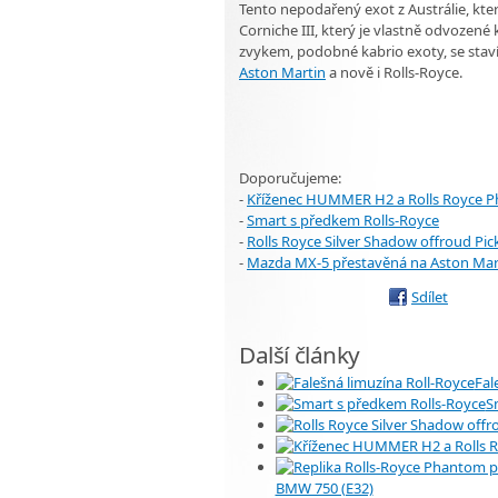
Tento nepodařený exot z Austrálie, kter
Corniche III, který je vlastně odvozené
zvykem, podobné kabrio exoty, se staví
Aston Martin
a nově i Rolls-Royce.
Doporučujeme:
-
Kříženec HUMMER H2 a Rolls Royce 
-
Smart s předkem Rolls-Royce
-
Rolls Royce Silver Shadow offroud Pi
-
Mazda MX-5 přestavěná na Aston Mar
Sdílet
Další články
Fal
S
BMW 750 (E32)