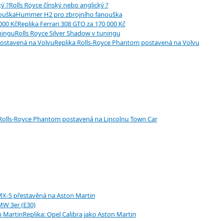
Rolls Royce čínský nebo anglický ?
Hummer H2 pro zbrojního fanouška
Replika Ferrari 308 GTO za 170 000 Kč
Rolls Royce Silver Shadow v tuningu
Replika Rolls-Royce Phantom postavená na Volvu
 Rolls-Royce Phantom postavená na Lincolnu Town Car
X-5 přestavěná na Aston Martin
MW 3er (E30)
Replika: Opel Calibra jako Aston Martin