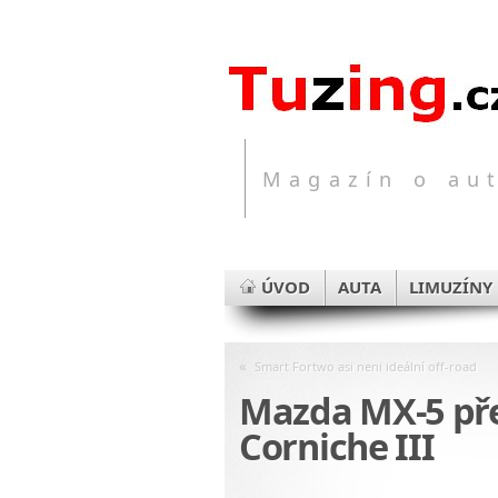
Magazín o aut
ÚVOD
AUTA
LIMUZÍNY
«
Smart Fortwo asi neni ideální off-road
Mazda MX-5 pře
Corniche III