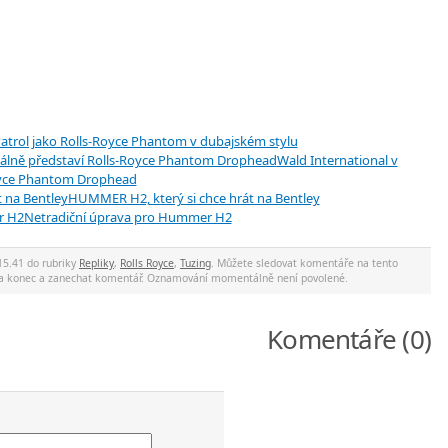
atrol jako Rolls-Royce Phantom v dubajském stylu
Wald International v
Royce Phantom Drophead
HUMMER H2, který si chce hrát na Bentley
Netradiční úprava pro Hummer H2
15.41 do rubriky
Repliky
,
Rolls Royce
,
Tuzing
. Můžete sledovat komentáře na tento
 na konec a zanechat komentář. Oznamování momentálně není povolené.
Komentáře (0)