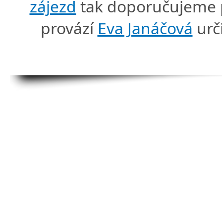
zájezd
tak doporučujeme p
provází
Eva Janáčová
urč