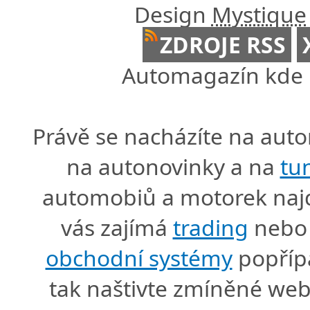
Design
Mystique
ZDROJE RSS
Automagazín kde n
Právě se nacházíte na au
na autonovinky a na
tu
automobiů a motorek naj
vás zajímá
trading
nebo 
obchodní systémy
popříp
tak naštivte zmíněné we