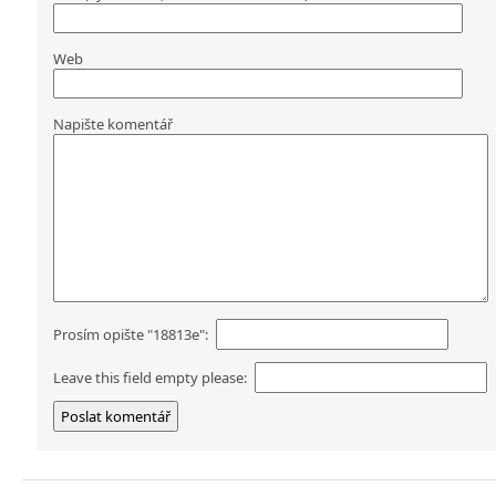
Web
Napište komentář
Prosím opište "18813e":
Leave this field empty please: