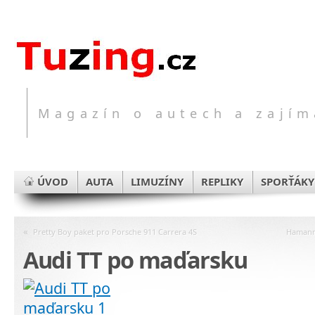
Magazín o autech a zajím
ÚVOD
AUTA
LIMUZÍNY
REPLIKY
SPORŤÁKY
«
Pretty Boy paket pro Porsche 911 Carrera 4S
Hamann
Audi TT po maďarsku