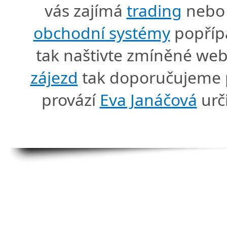
vás zajímá
trading
nebo 
obchodní systémy
popříp
tak naštivte zmíněné we
zájezd
tak doporučujeme p
provází
Eva Janáčová
urč