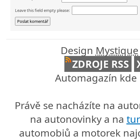
Leave this field empty please:
Design
Mystique
ZDROJE RSS
Automagazín kde n
Právě se nacházíte na au
na autonovinky a na
tu
automobiů a motorek naj