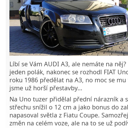
Líbí se Vám AUDI A3, ale nemáte na něj?
jeden polák, nakonec se rozhodl FIAT Uno
roku 1986 předělat na A3, no moc se mu 
jsme už horší přestavby…
Na Uno tuzer přidělal přední nárazník a s
střechu snížil o 12 cm a jako bonus do z
napasoval světla z Fiatu Coupe. Samozř
změn na celém voze, ale na to se už podí