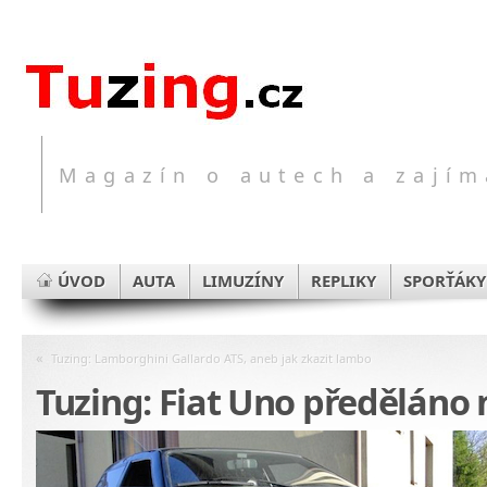
Magazín o autech a zajím
ÚVOD
AUTA
LIMUZÍNY
REPLIKY
SPORŤÁKY
«
Tuzing: Lamborghini Gallardo ATS, aneb jak zkazit lambo
Tuzing: Fiat Uno předěláno