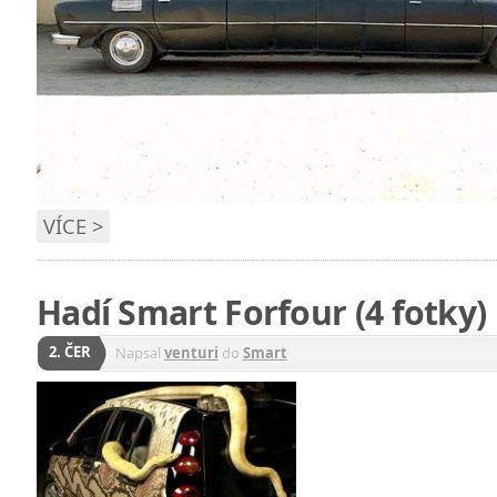
VÍCE >
Hadí Smart Forfour (4 fotky)
2. ČER
Napsal
venturi
do
Smart