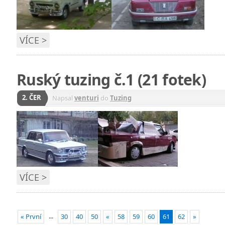
VÍCE >
Ruský tuzing č.1 (21 fotek)
2. ČER
Napsal
venturi
do
Tuzing
VÍCE >
...
« První
30
40
50
«
58
59
60
61
62
»