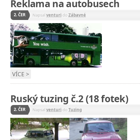
Reklama na autobusech
2. ČER
Napsal
venturi
do
Zábavné
VÍCE >
Ruský tuzing č.2 (18 fotek)
2. ČER
Napsal
venturi
do
Tuzing