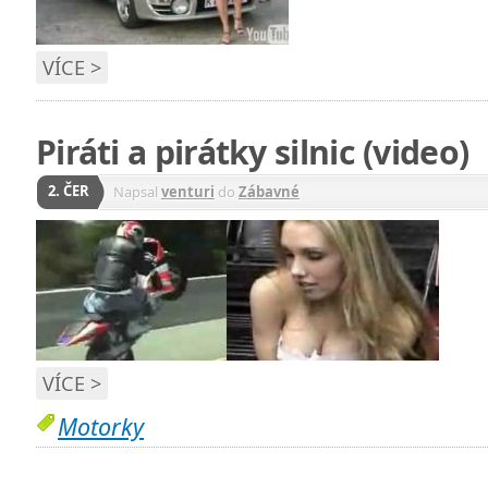
VÍCE >
Piráti a pirátky silnic (video)
2. ČER
Napsal
venturi
do
Zábavné
VÍCE >
Motorky