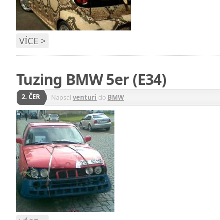
VÍCE >
Tuzing BMW 5er (E34)
2. ČER
Napsal
venturi
do
BMW