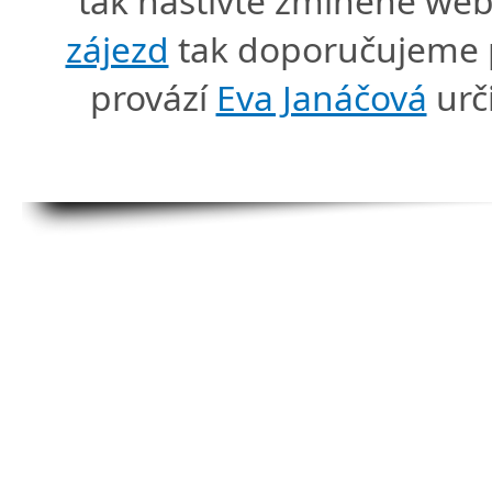
tak naštivte zmíněné we
zájezd
tak doporučujeme p
provází
Eva Janáčová
urč