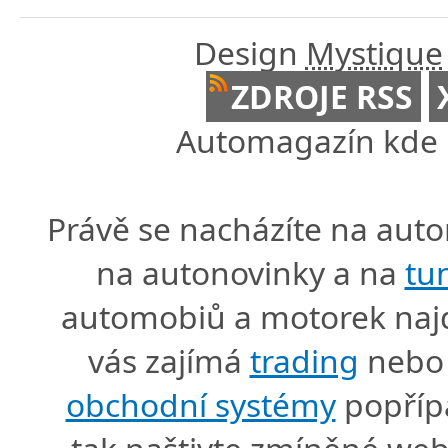
Design
Mystique
ZDROJE RSS
Automagazín kde n
Právě se nacházíte na au
na autonovinky a na
tu
automobiů a motorek naj
vás zajímá
trading
nebo 
obchodní systémy
popříp