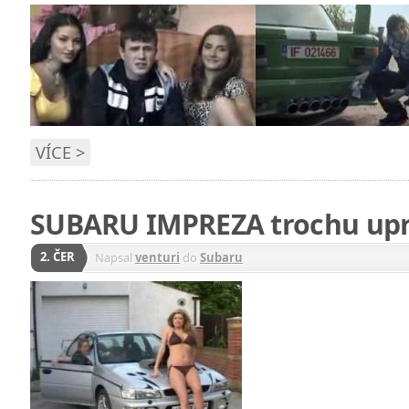
VÍCE >
SUBARU IMPREZA trochu upr
2. ČER
Napsal
venturi
do
Subaru