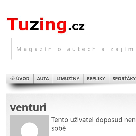
Magazín o autech a zajím
ÚVOD
AUTA
LIMUZÍNY
REPLIKY
SPORŤÁKY
venturi
Tento uživatel doposud nen
sobě