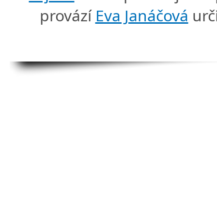
provází
Eva Janáčová
urč