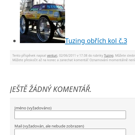
Tuzing obřích kol č.3
Tento příspěvek napsal
venturi
, 02/06/2011 v 17.08 do rubriky
Tuzing
. Můžete sled
Můžete přeskočit až na konec a zanechat komentář. Oznamování momentálně není
JEŠTĚ ŽÁDNÝ KOMENTÁŘ.
Jméno (vyžadováno)
Mail (vyžadován, ale nebude zobrazen)