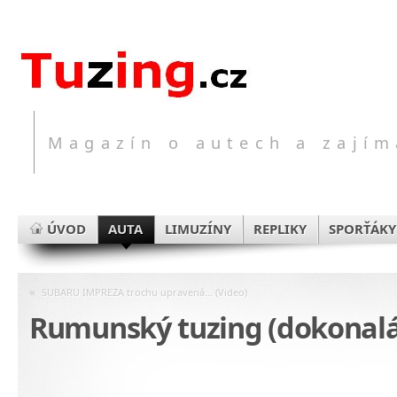
Magazín o autech a zajím
ÚVOD
AUTA
LIMUZÍNY
REPLIKY
SPORŤÁKY
«
SUBARU IMPREZA trochu upravená… (Video)
Rumunský tuzing (dokonalá