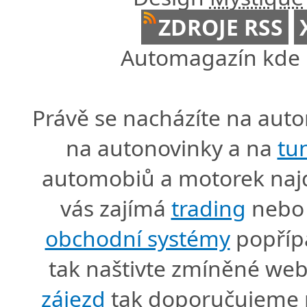
ZDROJE RSS
Automagazín kde n
Právě se nacházíte na au
na autonovinky a na
tu
automobiů a motorek naj
vás zajímá
trading
nebo 
obchodní systémy
popříp
tak naštivte zmíněné we
zájezd
tak doporučujeme p