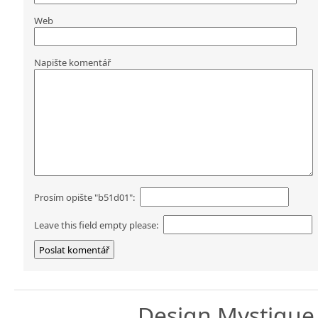
Web
Napište komentář
Prosím opište "b51d01":
Leave this field empty please:
Design
Mystique