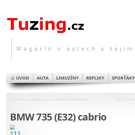
Magazín o autech a zajím
ÚVOD
AUTA
LIMUZÍNY
REPLIKY
SPORŤÁKY
«
Šestnáct rozdílných aut na obřích kolech (videa)
Test: Citroë
BMW 735 (E32) cabrio