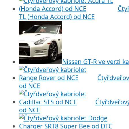
Čty
TL (Honda Accord) od NCE
Nissan GT-R ve verzi ka
Čtyřdveřov
od NCE
Čtyřdveřový
od NCE