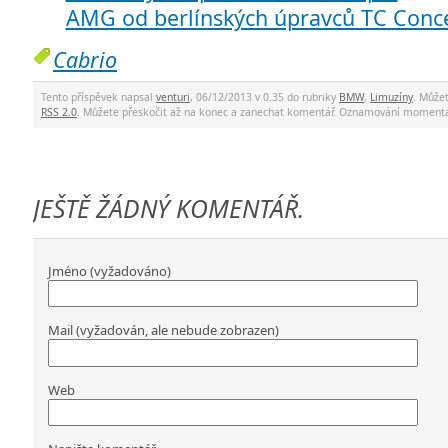
AMG od berlínských úpravců TC Conc
Cabrio
Tento příspěvek napsal
venturi
, 06/12/2013 v 0.35 do rubriky
BMW
,
Limuzíny
. Může
RSS 2.0
. Můžete přeskočit až na konec a zanechat komentář. Oznamování momentá
JEŠTĚ ŽÁDNÝ KOMENTÁŘ.
Jméno (vyžadováno)
Mail (vyžadován, ale nebude zobrazen)
Web