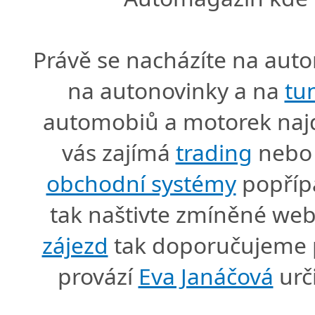
Právě se nacházíte na au
na autonovinky a na
tu
automobiů a motorek naj
vás zajímá
trading
nebo 
obchodní systémy
popříp
tak naštivte zmíněné we
zájezd
tak doporučujeme p
provází
Eva Janáčová
urč