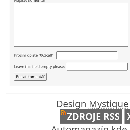
Napište komentář
Prosím opište "063ca8":
Leave this field empty please:
Design
Mystique
ZDROJE RSS
Automagazín kde n