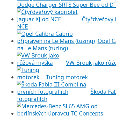
Dodge Charger SRT8 Super Bee od D
Čtyřdveřový k
NCE
Opel C
na Le Mans (tuzing)
VW Brouk jako růž
Tuning motorek
Škoda Fab
fotografiích