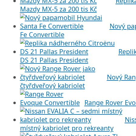
Replik
Mazdy MX-5 za 200 tis Kč
Nový pa
Fe Convertible
Repli
DS 21 Pallas President
Nový Ran
čtyřdveřový kabriolet
Range Rover Evo
Nis
místný kabriolet pro rekreanty