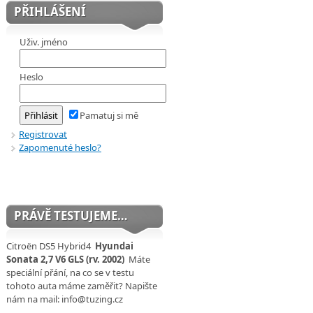
PŘIHLÁŠENÍ
Uživ. jméno
Heslo
Pamatuj si mě
Registrovat
Zapomenuté heslo?
PRÁVĚ TESTUJEME…
Citroën DS5 Hybrid4
Hyundai
Sonata 2,7 V6 GLS (rv. 2002)
Máte
speciální přání, na co se v testu
tohoto auta máme zaměřit? Napište
nám na mail: info@tuzing.cz