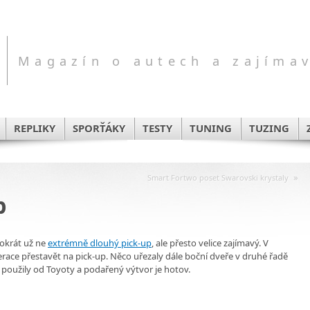
Magazín o autech a zajíma
REPLIKY
SPORŤÁKY
TESTY
TUNING
TUZING
»
Smart Fortwo poset Swarovski krystaly
p
tokrát už ne
extrémně dlouhý pick-up
, ale přesto velice zajímavý. V
race přestavět na pick-up. Něco uřezaly dále boční dveře v druhé řadě
 použily od Toyoty a podařený výtvor je hotov.