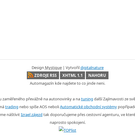
Design
Mystique
| Vytvořil
digitalnature
ZDROJE RSS
XHTML 1.1
NAHORU
Automagazín kde najdete to co jinde neni.
nu zaměřeného převážně na autonovinky a na
tuning
další Zajímavosti ze s
ímá
trading
nebo spíše AOS neboli
Automatické obchodní systémy
popřípad
me náštívit
Izrael zájezd
tak doporučujeme přes cestovní agenturu, ve kter
naprosto spokojení.