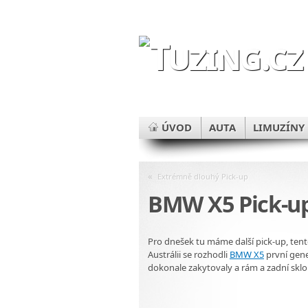
ÚVOD
AUTA
LIMUZÍNY
«
Extrémně dlouhý Pick-up
BMW X5 Pick-u
Pro dnešek tu máme další pick-up, ten
Austrálii se rozhodli
BMW X5
první gene
dokonale zakytovaly a rám a zadní sklo