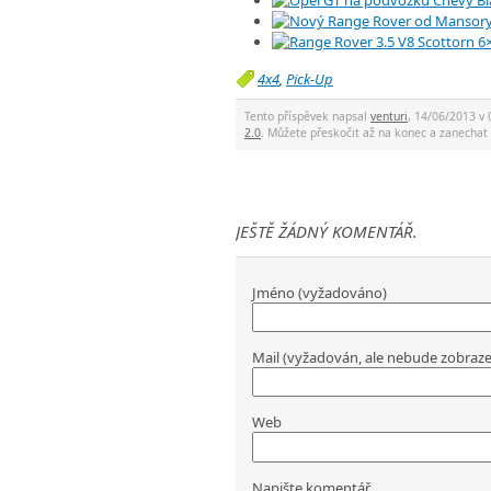
4x4
,
Pick-Up
Tento příspěvek napsal
venturi
, 14/06/2013 v 
2.0
. Můžete přeskočit až na konec a zanech
JEŠTĚ ŽÁDNÝ KOMENTÁŘ.
Jméno (vyžadováno)
Mail (vyžadován, ale nebude zobraz
Web
Napište komentář