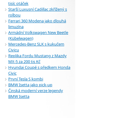
tisíc otáček
Starší Luxusní Cadillac zkřížený s
rolbou
Ferrari 360 Modena jako dlouhá
limuzína
Armádní Volkswagen New Beetle
(Kübelwagen)
Mercedes-Benz SLK s kukučem
Civicu
Replika Fordu Mustang z Mazdy
MX-5 za 200 tis Kč
Hyundai Coupé s předkem Honda
Civic
První Tesla S kombi
BMW Isetta jako pick-up
Činská moderní verze legendy
BMW Isetta