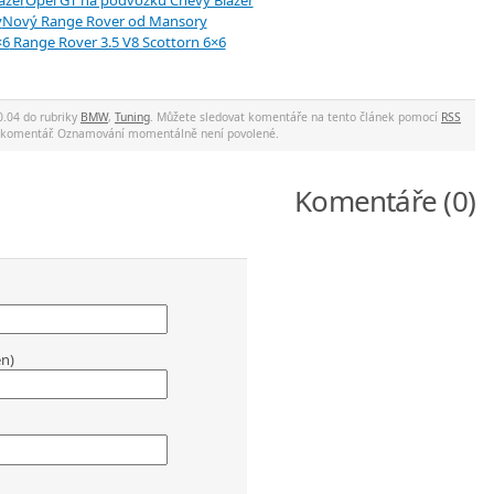
Opel GT na podvozku Chevy Blazer
Nový Range Rover od Mansory
Range Rover 3.5 V8 Scottorn 6×6
0.04 do rubriky
BMW
,
Tuning
. Můžete sledovat komentáře na tento článek pomocí
RSS
at komentář. Oznamování momentálně není povolené.
Komentáře (0)
en)