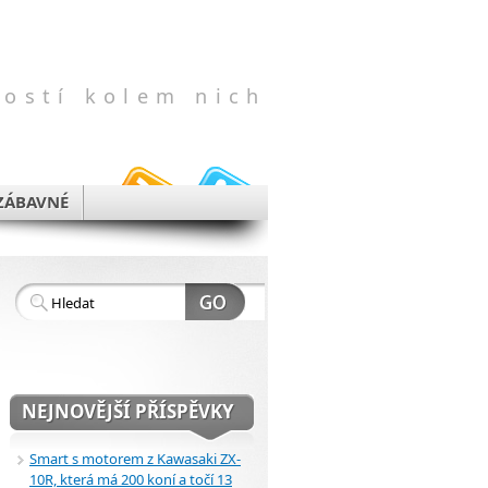
vostí kolem nich
ZÁBAVNÉ
NEJNOVĚJŠÍ PŘÍSPĚVKY
Smart s motorem z Kawasaki ZX-
10R, která má 200 koní a točí 13