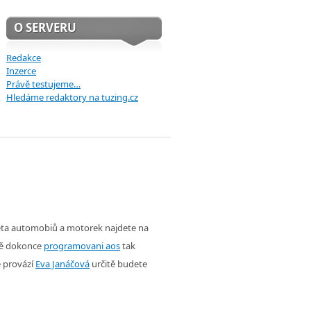
O SERVERU
Redakce
Inzerce
Právě testujeme…
Hledáme redaktory na tuzing.cz
věta automobiů a motorek najdete na
ě dokonce
programovani aos
tak
é provází
Eva Janáčová
určitě budete