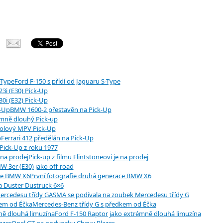
Ford F-150 s přídí od Jaguaru S-Type
3i (E30) Pick-Up
0i (E32) Pick-Up
BMW 1600-2 přestavěn na Pick-Up
mně dlouhý Pick-up
kolový MPV Pick-Up
Ferrari 412 předělán na Pick-Up
Pick-Up z roku 1977
Pick-up z filmu Flintstoneovi je na prodej
 3er (E30) jako off-road
První fotografie druhá generace BMW X6
a Duster Dustruck 6×6
ASMA se podívala na zoubek Mercedesu třídy G
Mercedes-Benz třídy G s předkem od Éčka
Ford F-150 Raptor jako extrémně dlouhá limuzína