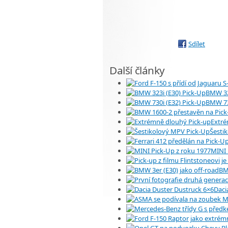
Sdílet
Další články
BMW 32
BMW 73
Extré
Šesti
MINI 
BMW
Daci