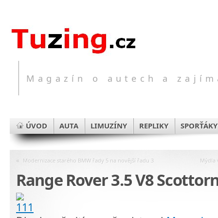
Magazín o autech a zajím
ÚVOD
AUTA
LIMUZÍNY
REPLIKY
SPORŤÁKY
«
Modernizace starého BMW řady 5 na novější řadu 3
Mýdla 
Range Rover 3.5 V8 Scottor