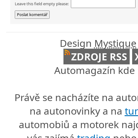
Leave this field empty please:
Design
Mystique
ZDROJE RSS
Automagazín kde n
Právě se nacházíte na au
na autonovinky a na
tu
automobiů a motorek naj
vás zajímá
trading
nebo 