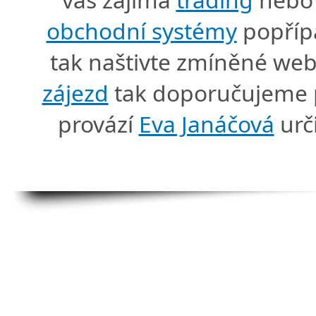
obchodní systémy
popříp
tak naštivte zmíněné we
zájezd
tak doporučujeme p
provází
Eva Janáčová
urč