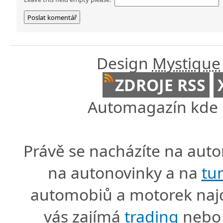
Design
Mystique
ZDROJE RSS
Automagazín kde n
Právě se nacházíte na au
na autonovinky a na
tu
automobiů a motorek naj
vás zajímá
trading
nebo 