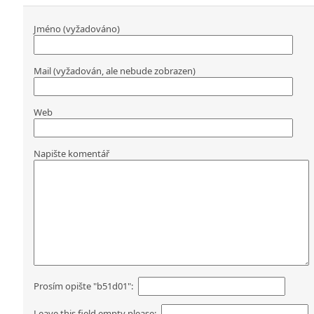
Jméno (vyžadováno)
Mail (vyžadován, ale nebude zobrazen)
Web
Napište komentář
Prosím opište "b51d01":
Leave this field empty please: