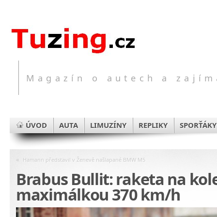
Magazín o autech a zajím
ÚVOD
AUTA
LIMUZÍNY
REPLIKY
SPORŤÁKY
«
Hamann představil v Ženevě našlapané BMW M5
Brabus Bullit: raketa na kol
maximálkou 370 km/h