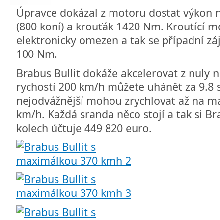
Úpravce dokázal z motoru dostat výkon 
(800 koní) a krouťák 1420 Nm. Kroutící 
elektronicky omezen a tak se případní zá
100 Nm.
Brabus Bullit dokáže akcelerovat z nuly n
rychostí 200 km/h můžete uhánět za 9.8 s
nejodvážnější mohou zrychlovat až na ma
km/h. Každá sranda něco stojí a tak si Br
kolech účtuje 449 820 euro.