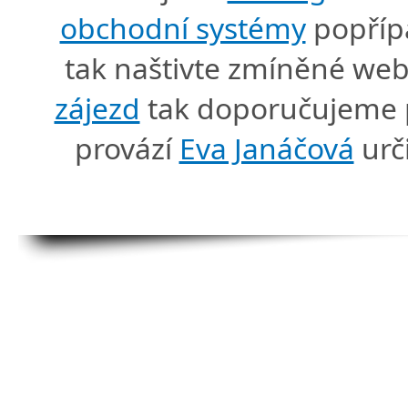
obchodní systémy
popříp
tak naštivte zmíněné we
zájezd
tak doporučujeme p
provází
Eva Janáčová
urč