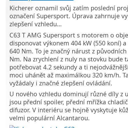
Kicherer oznamil svůj zatím poslední pro
označení Supersport. Úprava zahrnuje vy
zlepšení vzhledu…
C63 T AMG Supersport s motorem o obje
disponovat výkonem 404 kW (550 koní) 
640 Nm. To je značný nárust z původních 
Nm. Na zrychlení z nuly na stovku bude 
potřebovat 4.2 sekundy a ti nejodvážnějš
moci uhánět až maximálkou 320 km/h. Tak
vyžádaly i značné zlepšení ovládání.
U nového vzhledu dominují různé díly z u
jsou přední spoiler, přední mřížka chladič
difuzor. V interiéru se hojně vyskytuje k
velmi populární Alcantarou.