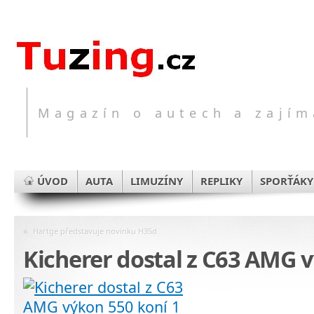
Magazín o autech a zajím
ÚVOD
AUTA
LIMUZÍNY
REPLIKY
SPORŤÁKY
«
Hartge představuje novinku H35d
Kicherer dostal z C63 AMG 