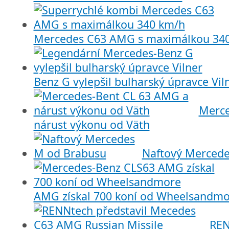
Mercedes C63 AMG s maximálkou 34
Benz G vylepšil bulharský úpravce Vil
Merce
nárust výkonu od Väth
Naftový Merced
AMG získal 700 koní od Wheelsandmo
REN