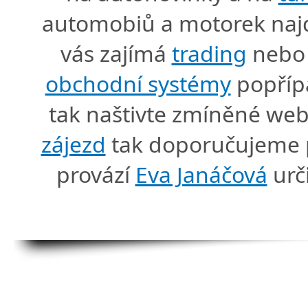
automobiů a motorek naj
vás zajímá
trading
nebo 
obchodní systémy
popříp
tak naštivte zmíněné we
zájezd
tak doporučujeme p
provází
Eva Janáčová
urč