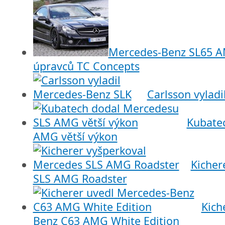
Mercedes-Benz SL65 A
úpravců TC Concepts
Carlsson vylad
Kubate
AMG větší výkon
Kicher
SLS AMG Roadster
Kich
Benz C63 AMG White Edition