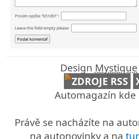
Prosím opište "b51d01":
Leave this field empty please:
Design
Mystique
ZDROJE RSS
Automagazín kde n
Právě se nacházíte na au
na autonovinky a na
tu