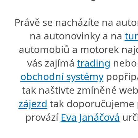
Právě se nacházíte na au
na autonovinky a na
tu
automobiů a motorek naj
vás zajímá
trading
nebo 
obchodní systémy
popříp
tak naštivte zmíněné we
zájezd
tak doporučujeme p
provází
Eva Janáčová
urč