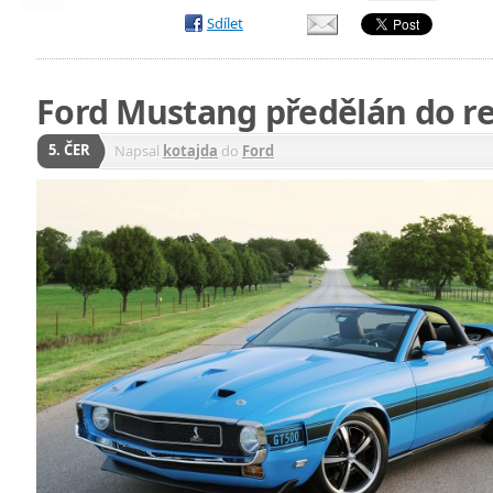
Sdílet
Ford Mustang předělán do re
5. ČER
Napsal
kotajda
do
Ford