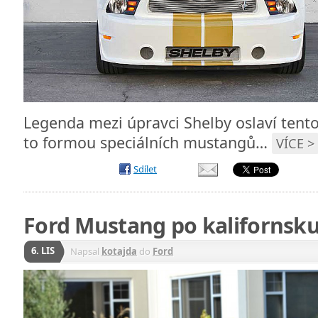
Legenda mezi úpravci Shelby oslaví tento
to formou speciálních mustangů…
VÍCE >
Sdílet
Ford Mustang po kalifornsk
6. LIS
Napsal
kotajda
do
Ford