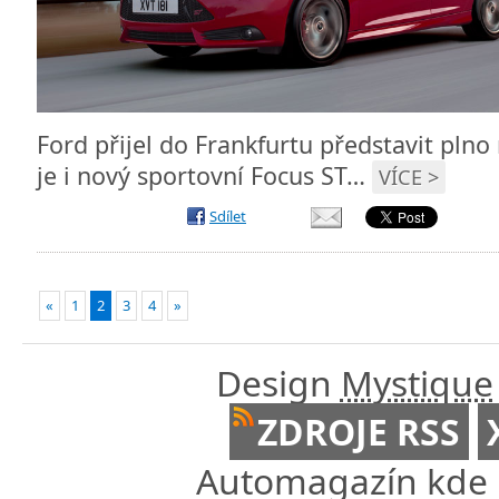
Ford přijel do Frankfurtu představit plno
je i nový sportovní Focus ST…
VÍCE >
Sdílet
«
1
2
3
4
»
Design
Mystique
ZDROJE RSS
Automagazín kde n