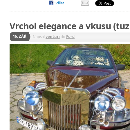
Sdílet
Vrchol elegance a vkusu (tuz
16. ZÁŘ
Napsal
venturi
do
Ford