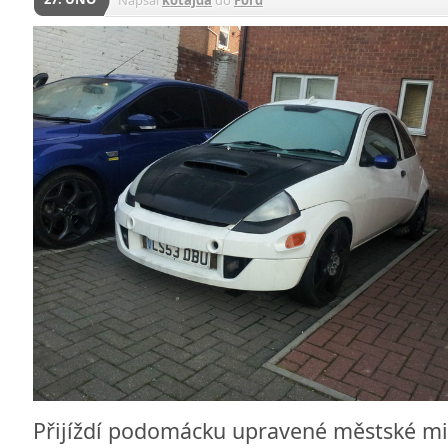
Napsal
kotajda
do
Ford
Přijíždí podomácku upravené městské m