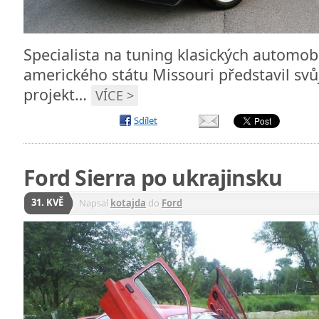
Specialista na tuning klasických automobi
amerického státu Missouri představil svů
projekt…
VÍCE >
Sdílet
Ford Sierra po ukrajinsku
31. KVĚ
Napsal
kotajda
do
Ford