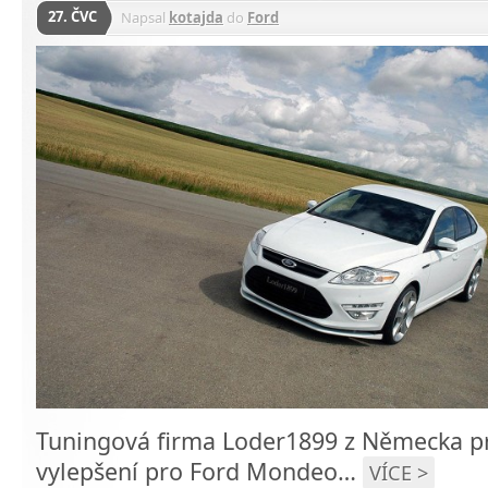
27. ČVC
Napsal
kotajda
do
Ford
Tuningová firma Loder1899 z Německa pr
vylepšení pro Ford Mondeo…
VÍCE >