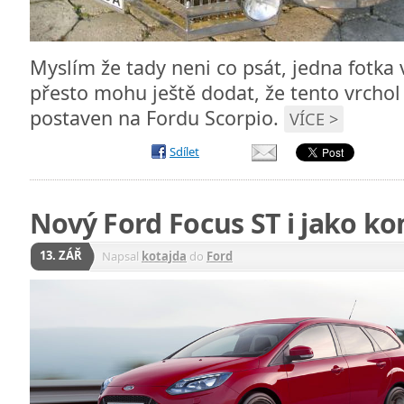
Myslím že tady neni co psát, jedna fotka v
přesto mohu ještě dodat, že tento vrchol
postaven na Fordu Scorpio.
VÍCE >
Sdílet
Nový Ford Focus ST i jako k
13. ZÁŘ
Napsal
kotajda
do
Ford