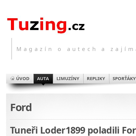
Magazín o autech a zajím
ÚVOD
AUTA
LIMUZÍNY
REPLIKY
SPORŤÁKY
Ford
Tuneři Loder1899 poladili F