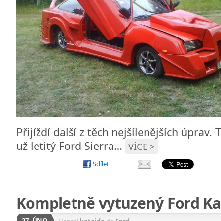
Přijíždí další z těch nejšílenějších úpra
už letitý Ford Sierra…
VÍCE >
Sdílet
Kompletně vytuzený Ford Ka
27. ÚNO