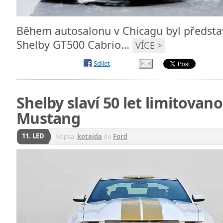
Během autosalonu v Chicagu byl předst
Shelby GT500 Cabrio…
VÍCE >
Sdílet
Shelby slaví 50 let limitovano
Mustang
11. LED
Napsal
kotajda
do
Ford