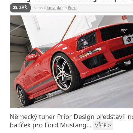
28. ZÁŘ
Napsal
kotajda
do
Ford
Německý tuner Prior Design představil 
balíček pro Ford Mustang…
VÍCE >