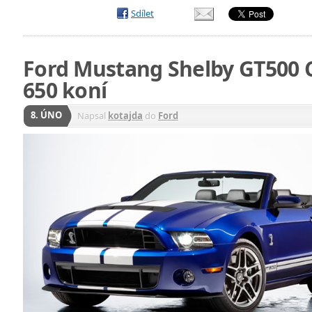
Sdílet
Ford Mustang Shelby GT500 
650 koní
8. ÚNO
Napsal
kotajda
do
Ford