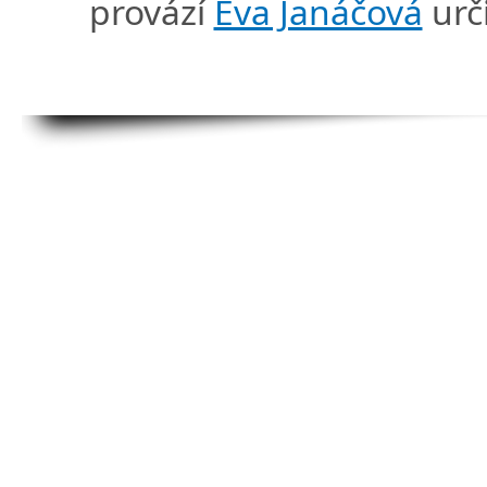
provází
Eva Janáčová
urč