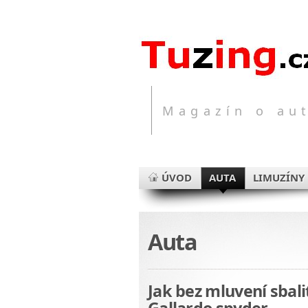
Magazín o aut
ÚVOD
AUTA
LIMUZÍNY
Auta
Jak bez mluvení sbali
Gallardo spyder