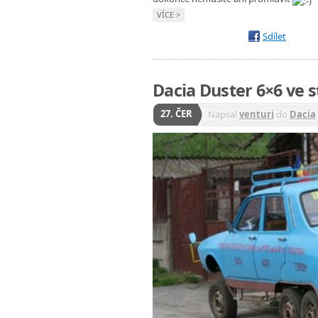
VÍCE >
Sdílet
Dacia Duster 6×6 ve 
27. ČER
Napsal
venturi
do
Dacia