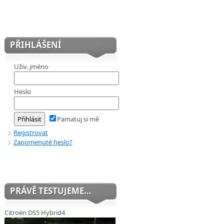
PŘIHLÁŠENÍ
Uživ. jméno
Heslo
Pamatuj si mě
Registrovat
Zapomenuté heslo?
PRÁVĚ TESTUJEME…
Citroën DS5 Hybrid4