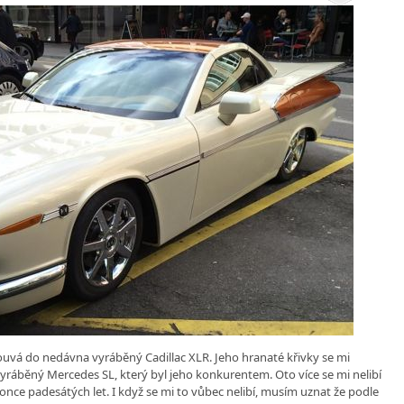
ouvá do nedávna vyráběný Cadillac XLR. Jeho hranaté křivky se mi
vyráběný Mercedes SL, který byl jeho konkurentem. Oto více se mi nelibí
once padesátých let. I když se mi to vůbec nelibí, musím uznat že podle