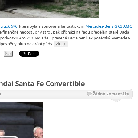
truck 6×6
, která byla inspirovaná fantastickým
Mercedes-Benz G 63 AMG
je finančně nedostupný stroj, pak přichází na řadu předělání staré Dacia
podvozku Aro 240. No a že upravená Dacia neni jak pozérský Mercedes-
ipevněny pluh na orání půdy.
VÍCE >
dai Santa Fe Convertible
ai
Žádné komentáře