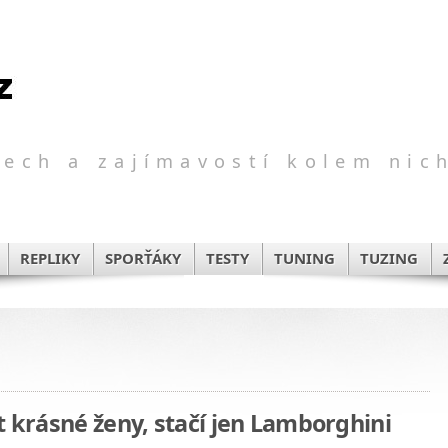
ech a zajímavostí kolem nic
REPLIKY
SPORŤÁKY
TESTY
TUNING
TUZING
t krásné ženy, stačí jen Lamborghini