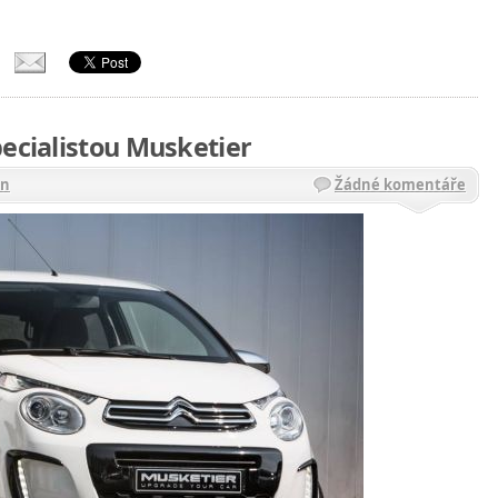
pecialistou Musketier
ën
Žádné komentáře