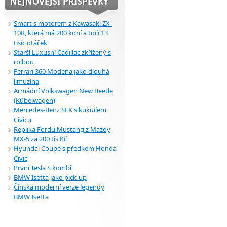
NEJNOVĚJŠÍ PŘÍSPĚVKY
Smart s motorem z Kawasaki ZX-
10R, která má 200 koní a točí 13
tisíc otáček
Starší Luxusní Cadillac zkřížený s
rolbou
Ferrari 360 Modena jako dlouhá
limuzína
Armádní Volkswagen New Beetle
(Kübelwagen)
Mercedes-Benz SLK s kukučem
Civicu
Replika Fordu Mustang z Mazdy
MX-5 za 200 tis Kč
Hyundai Coupé s předkem Honda
Civic
První Tesla S kombi
BMW Isetta jako pick-up
Činská moderní verze legendy
BMW Isetta