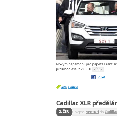
Novým papamobil pro papeža Františka
je turbodiesel 2.2 CRDi.
VÍCE >
Sdílet
4x4
,
Cabrio
Cadillac XLR předělá
2. ČER
Napsal
venturi
do
Cadilla