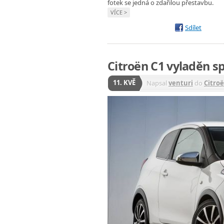
fotek se jedná o zdařilou přestavbu.
VÍCE >
Sdílet
Citroën C1 vyladěn s
11. KVĚ
Napsal
venturi
do
Citro