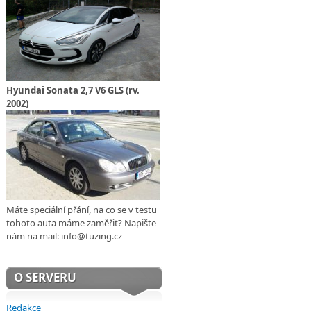
Hyundai Sonata 2,7 V6 GLS (rv.
2002)
Máte speciální přání, na co se v testu
tohoto auta máme zaměřit? Napište
nám na mail: info@tuzing.cz
O SERVERU
Redakce