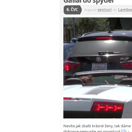
6. ČVC
Napsal
venturi
do
Lambor
Nevíte jak sbalit krásné ženy, tak dám
dokonce nemusíte ani promluvit