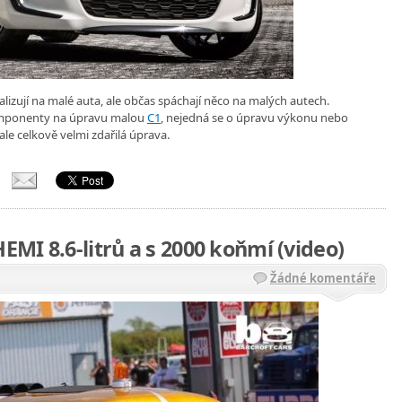
lizují na malé auta, ale občas spáchají něco na malých autech.
omponenty na úpravu malou
C1
, nejedná se o úpravu výkonu nebo
ale celkově velmi zdařilá úprava.
HEMI 8.6-litrů a s 2000 koňmí (video)
Žádné komentáře