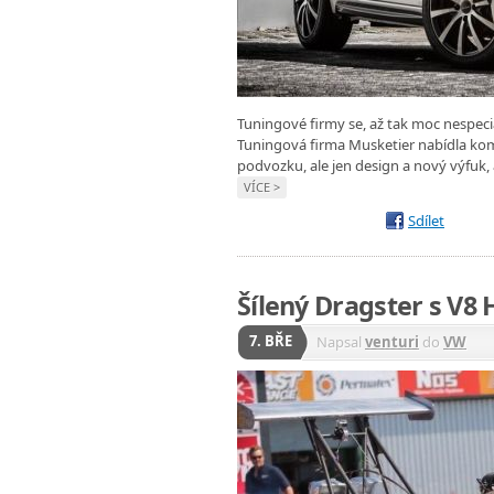
Tuningové firmy se, až tak moc nespecia
Tuningová firma Musketier nabídla k
podvozku, ale jen design a nový výfuk, 
VÍCE >
Sdílet
Šílený Dragster s V8 
7. BŘE
Napsal
venturi
do
VW