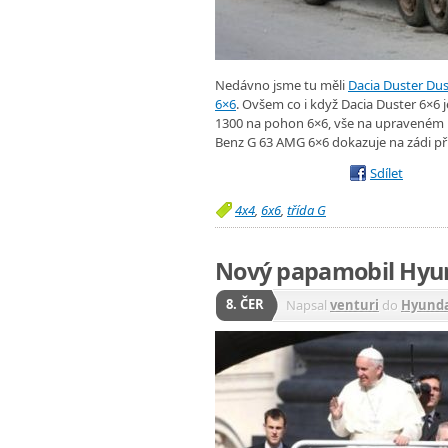
Nedávno jsme tu měli
Dacia Duster Dus
6×6
. Ovšem co i když Dacia Duster 6×6 
1300 na pohon 6×6, vše na upraveném 
Benz G 63 AMG 6×6 dokazuje na zádi př
Sdílet
4x4
,
6x6
,
třída G
Nový papamobil Hyun
8. ČER
Napsal
venturi
do
Hyund