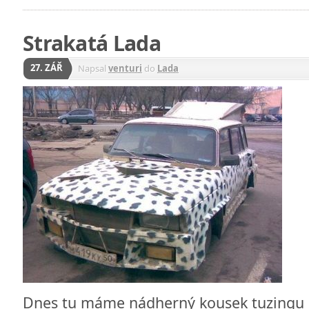
Strakatá Lada
27. ZÁŘ
Napsal
venturi
do
Lada
Dnes tu máme nádherný kousek tuzingu 