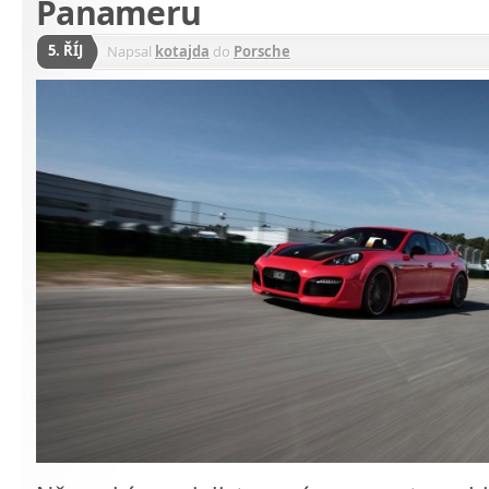
Panameru
5. ŘÍJ
Napsal
kotajda
do
Porsche