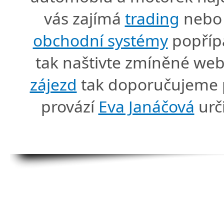
vás zajímá
trading
nebo 
obchodní systémy
popříp
tak naštivte zmíněné we
zájezd
tak doporučujeme p
provází
Eva Janáčová
urč