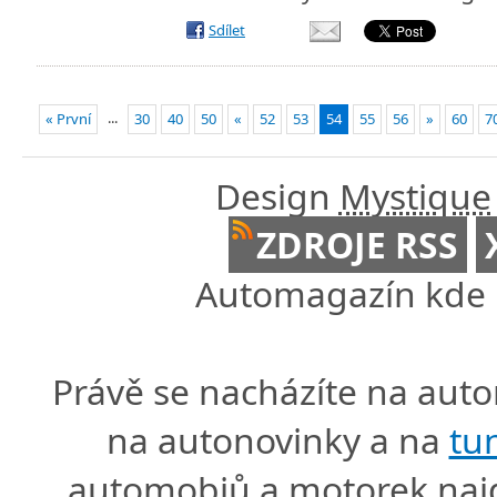
Sdílet
...
« První
30
40
50
«
52
53
54
55
56
»
60
7
Design
Mystique
ZDROJE RSS
Automagazín kde n
Právě se nacházíte na au
na autonovinky a na
tu
automobiů a motorek naj