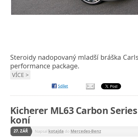
Steroidy nadopovaný mladší bráška Carl
performance package.
VÍCE >
Sdílet
Kicherer ML63 Carbon Serie
koní
27. ZÁŘ
Napsal
kotajda
do
Mercedes-Benz