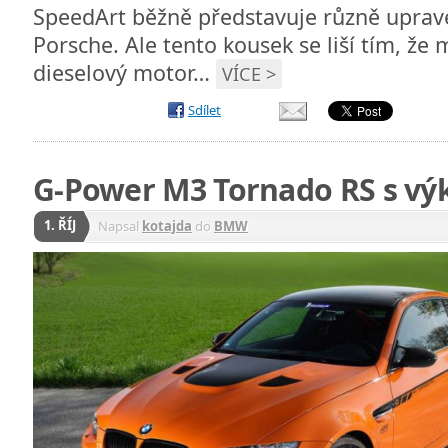
SpeedArt běžně představuje různě uprav
Porsche. Ale tento kousek se liší tím, ž
dieselový motor…
VÍCE >
Sdílet
G-Power M3 Tornado RS s vý
1. ŘÍJ
Napsal
kotajda
do
BMW