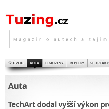
Magazín o autech a zajím
ÚVOD
AUTA
LIMUZÍNY
REPLIKY
SPORŤÁKY
Auta
TechArt dodal vyšší výkon p