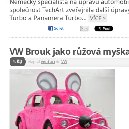
Německý specialista na úpravu automobi
společnost TechArt zveřejnila další úpr
Turbo a Panamera Turbo…
VÍCE >
Sdílet
VW Brouk jako růžová myšk
4. ŘÍJ
Napsal
venturi
do
VW