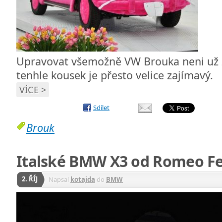
Upravovat všemožně VW Brouka neni už
tenhle kousek je přesto velice zajímavý.
VÍCE >
Sdílet
Brouk
Italské BMW X3 od Romeo Fe
2. ŘÍJ
Napsal
kotajda
do
BMW