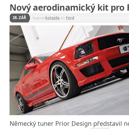
Nový aerodinamický kit pro
28. ZÁŘ
Napsal
kotajda
do
Ford
Německý tuner Prior Design představil 