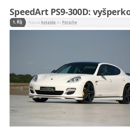
SpeedArt PS9-300D: vyšperk
1. ŘÍJ
Napsal
kotajda
do
Porsche