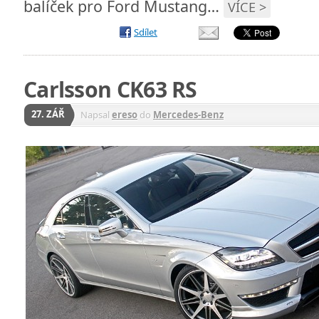
balíček pro Ford Mustang…
VÍCE >
Sdílet
Carlsson CK63 RS
27. ZÁŘ
Napsal
ereso
do
Mercedes-Benz