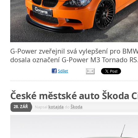
G-Power zveřejnil svá vylepšení pro BM
dosala označení G-Power M3 Tornado R
Sdílet
České městské auto Škoda C
28. ZÁŘ
Napsal
kotajda
do
Škoda