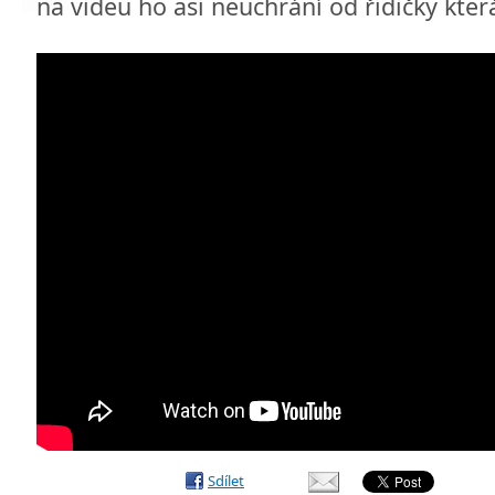
na videu ho asi neuchrání od řidičky kter
Sdílet