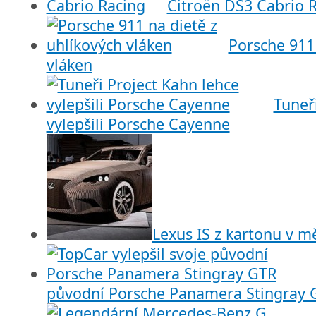
Citroën DS3 Cabrio 
Porsche 911 
vláken
Tuneř
vylepšili Porsche Cayenne
Lexus IS z kartonu v mě
původní Porsche Panamera Stingray 