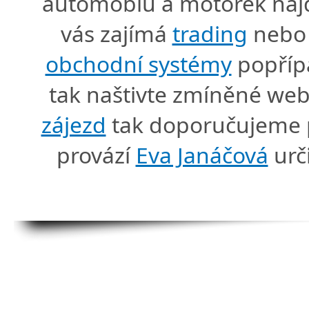
automobiů a motorek naj
vás zajímá
trading
nebo 
obchodní systémy
popříp
tak naštivte zmíněné we
zájezd
tak doporučujeme p
provází
Eva Janáčová
urč