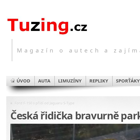
Magazín o autech a zajím
ÚVOD
AUTA
LIMUZÍNY
REPLIKY
SPORŤÁKY
«
Ford F-150 s přídí od Jaguaru S-Type
Česká řidička bravurně park