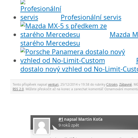
Profesionální servis
Mazda MX
starého Mercedesu
dostalo nový vzhled od No-Limit-Cus
Tento příspěvek napsal
venturi
, 25/12/2014 v 19.58 do rubriky
Citroën
,
Zábavné
. M
RSS 2.0
. Můžete přeskočit až na konec a zanechat komentář. Oznamování momentá
#1
napsal
Martin Koťa
9 roků zpět