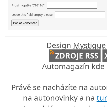
Prosím opište "71611d":
Leave this field empty please:
Design
Mystique
ZDROJE RSS
Automagazín kde n
Právě se nacházíte na au
na autonovinky a na
tu