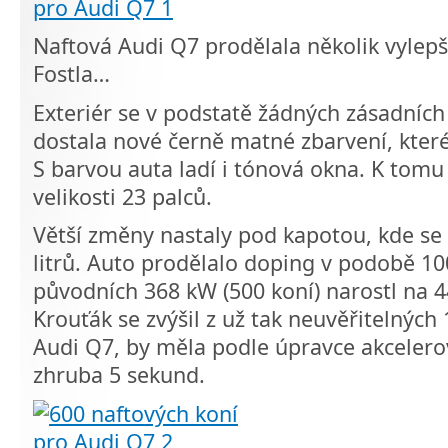
Naftová Audi Q7 prodělala několik vylep
Fostla…
Exteriér se v podstatě žádných zásadníc
dostala nové černě matné zbarvení, kter
S barvou auta ladí i tónová okna. K tomu
velikosti 23 palců.
Větší změny nastaly pod kapotou, kde se
litrů. Auto prodělalo doping v podobě 10
původních 368 kW (500 koní) narostl na 4
Krouťák se zvýšil z už tak neuvěřitelný
Audi Q7, by měla podle úpravce akcelerov
zhruba 5 sekund.