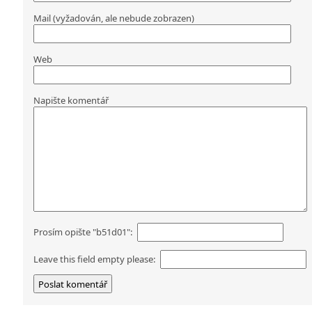
Mail (vyžadován, ale nebude zobrazen)
Web
Napište komentář
Prosím opište "b51d01":
Leave this field empty please: