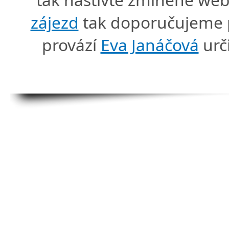
zájezd
tak doporučujeme p
provází
Eva Janáčová
urč