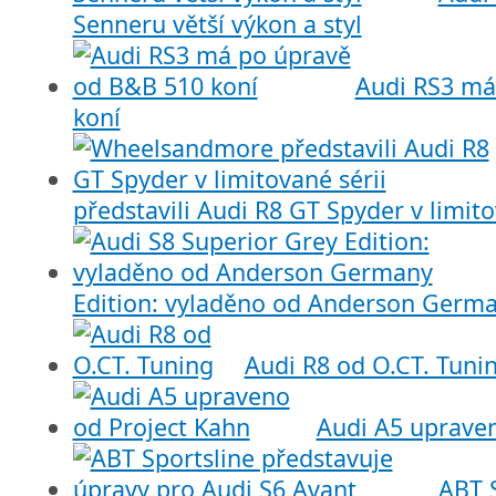
Senneru větší výkon a styl
Audi RS3 má
koní
představili Audi R8 GT Spyder v limito
Edition: vyladěno od Anderson Germ
Audi R8 od O.CT. Tuni
Audi A5 upraven
ABT S