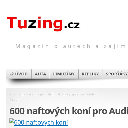
Magazín o autech a zajím
ÚVOD
AUTA
LIMUZÍNY
REPLIKY
SPORŤÁKY
«
Porsche Cayenne prodělalo několik vylepšení u Hofele
Design
600 naftových koní pro Aud