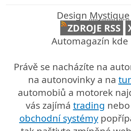
Design
Mystique
ZDROJE RSS
Automagazín kde n
Právě se nacházíte na au
na autonovinky a na
tu
automobiů a motorek naj
vás zajímá
trading
nebo 
obchodní systémy
popříp
tak naštivte zmíněné we