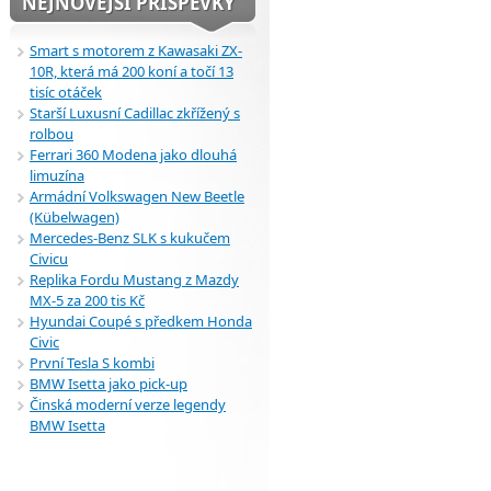
NEJNOVĚJŠÍ PŘÍSPĚVKY
Smart s motorem z Kawasaki ZX-
10R, která má 200 koní a točí 13
tisíc otáček
Starší Luxusní Cadillac zkřížený s
rolbou
Ferrari 360 Modena jako dlouhá
limuzína
Armádní Volkswagen New Beetle
(Kübelwagen)
Mercedes-Benz SLK s kukučem
Civicu
Replika Fordu Mustang z Mazdy
MX-5 za 200 tis Kč
Hyundai Coupé s předkem Honda
Civic
První Tesla S kombi
BMW Isetta jako pick-up
Činská moderní verze legendy
BMW Isetta