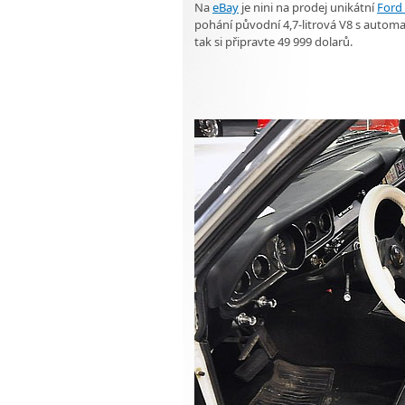
Na
eBay
je nini na prodej unikátní
Ford
pohání původní 4,7-litrová V8 s auto
tak si připravte 49 999 dolarů.