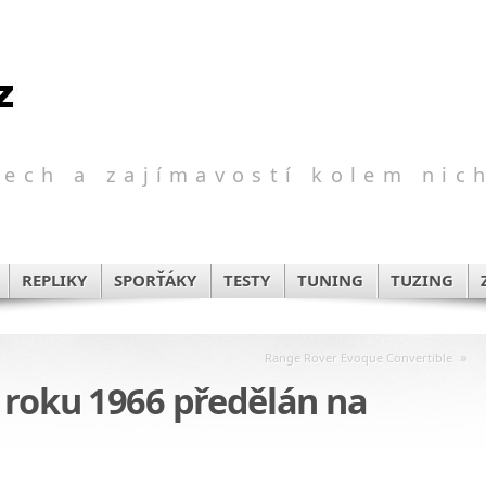
ech a zajímavostí kolem nic
REPLIKY
SPORŤÁKY
TESTY
TUNING
TUZING
»
Range Rover Evoque Convertible
 roku 1966 předělán na