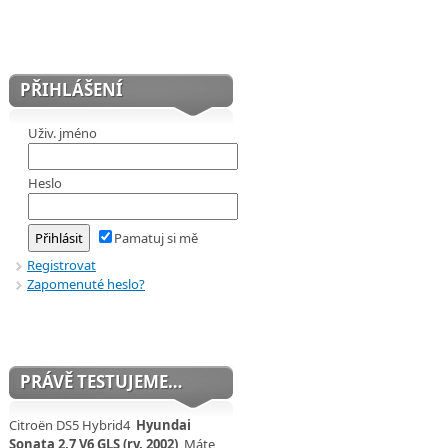
PŘIHLÁŠENÍ
Uživ. jméno
Heslo
Pamatuj si mě
Registrovat
Zapomenuté heslo?
PRÁVĚ TESTUJEME…
Citroën DS5 Hybrid4
Hyundai
Sonata 2,7 V6 GLS (rv. 2002)
Máte