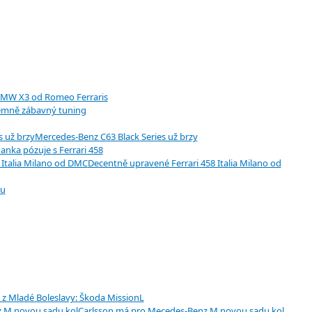
 BMW X3 od Romeo Ferraris
émně zábavný tuning
Mercedes-Benz C63 Black Series už brzy
anka pózuje s Ferrari 458
Decentně upravené Ferrari 458 Italia Milano od
ru
z Mladé Boleslavy: Škoda MissionL
Carlsson má pro Mecedes-Benz M novou sadu kol