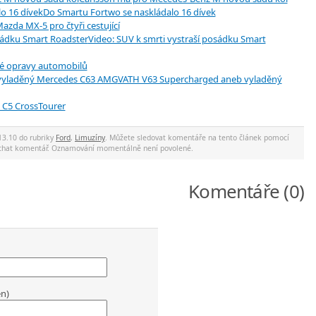
Do Smartu Fortwo se naskládalo 16 dívek
azda MX-5 pro čtyři cestující
Video: SUV k smrti vystraší posádku Smart
é opravy automobilů
VATH V63 Supercharged aneb vyladěný
 C5 CrossTourer
13.10 do rubriky
Ford
,
Limuzíny
. Můžete sledovat komentáře na tento článek pomocí
nechat komentář. Oznamování momentálně není povolené.
Komentáře (0)
en)