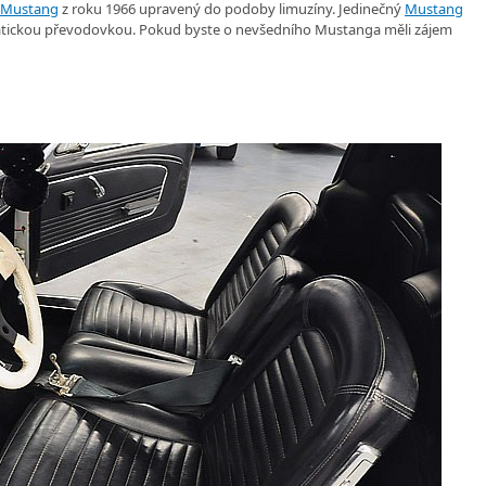
 Mustang
z roku 1966 upravený do podoby limuzíny. Jedinečný
Mustang
matickou převodovkou. Pokud byste o nevšedního Mustanga měli zájem