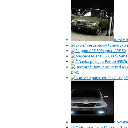
Italské
Extr
Piaggio APE 50
Číň
DMC
Audi A7 z papí
Novinka 