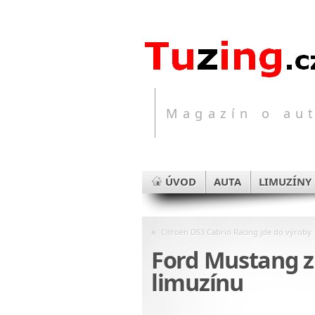
Magazín o aut
ÚVOD
AUTA
LIMUZÍNY
«
Citroën DS3 Cabrio Racing jde do výroby
Ford Mustang z
limuzínu