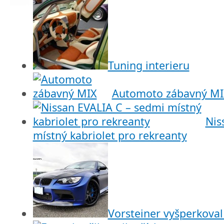
Tuning interieru
Automoto zábavný MI
Nis
místný kabriolet pro rekreanty
Vorsteiner vyšperkov