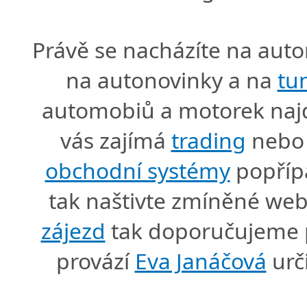
Právě se nacházíte na au
na autonovinky a na
tu
automobiů a motorek naj
vás zajímá
trading
nebo 
obchodní systémy
popříp
tak naštivte zmíněné we
zájezd
tak doporučujeme p
provází
Eva Janáčová
urč