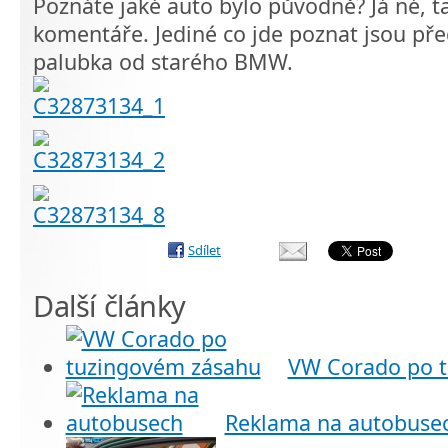
Poznáte jaké auto bylo původně? Já né, ta
komentáře. Jediné co jde poznat jsou pře
palubka od starého BMW.
Sdílet
Další články
VW Corado po 
Reklama na autobuse