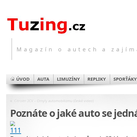
Magazín o autech a zajím
ÚVOD
AUTA
LIMUZÍNY
REPLIKY
SPORŤÁKY
«
Citroën 2CV – Omyly automobilizmu (české video)
Poznáte o jaké auto se jedn