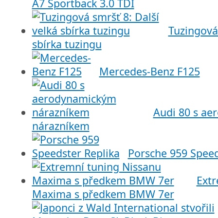
A7 Sportback 3.0 TDI
Tuzingová 
sbírka tuzingu
Mercedes-Benz F125
Audi 80 s a
nárazníkem
Porsche 959 Speed
Extr
Maxima s předkem BMW 7er