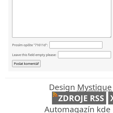
Prosím opište "71611d":
Leave this field empty please:
Design
Mystique
ZDROJE RSS
Automagazín kde n