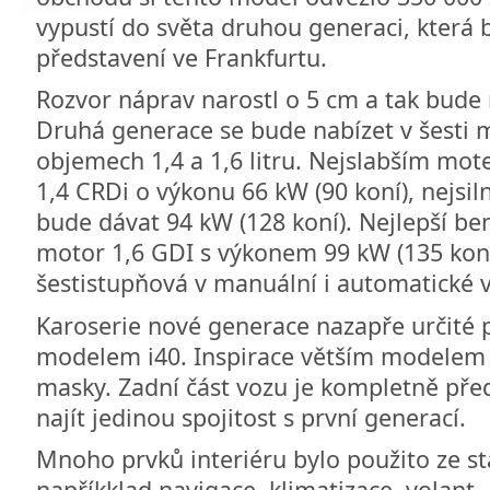
vypustí do světa druhou generaci, která b
představení ve Frankfurtu.
Rozvor náprav narostl o 5 cm a tak bude
Druhá generace se bude nabízet v šesti 
objemech 1,4 a 1,6 litru. Nejslabším mo
1,4 CRDi o výkonu 66 kW (90 koní), nejsiln
bude dávat 94 kW (128 koní). Nejlepší b
motor 1,6 GDI s výkonem 99 kW (135 kon
šestistupňová v manuální i automatické v
Karoserie nové generace nazapře určité 
modelem i40. Inspirace větším modelem j
masky. Zadní část vozu je kompletně pře
najít jedinou spojitost s první generací.
Mnoho prvků interiéru bylo použito ze st
napříkklad navigace, klimatizace, volant,.