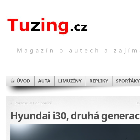
Magazín o autech a zajím
ÚVOD
AUTA
LIMUZÍNY
REPLIKY
SPORŤÁKY
«
Porsche 911 do pouště
Br
Hyundai i30, druhá generac