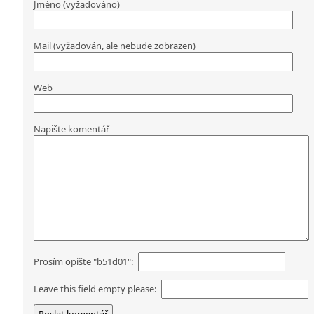
Jméno (vyžadováno)
Mail (vyžadován, ale nebude zobrazen)
Web
Napište komentář
Prosím opište "b51d01":
Leave this field empty please: