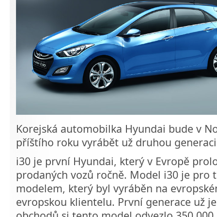
Korejská automobilka Hyundai bude v No
příštího roku vyrábět už druhou generac
i30 je první Hyundai, který v Evropě prol
prodaných vozů ročně. Model i30 je pro
modelem, který byl vyráběn na evropské
evropskou klientelu. První generace už je 
obchodů si tento model odvezlo 350 000 