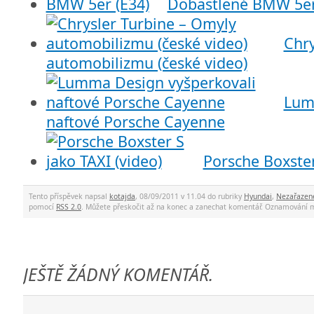
Dobastlené BMW 5er
Chry
automobilizmu (české video)
Lum
naftové Porsche Cayenne
Porsche Boxster
Tento příspěvek napsal
kotajda
, 08/09/2011 v 11.04 do rubriky
Hyundai
,
Nezařazen
pomocí
RSS 2.0
. Můžete přeskočit až na konec a zanechat komentář. Oznamování 
JEŠTĚ ŽÁDNÝ KOMENTÁŘ.