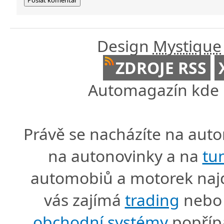
Design
Mystique
ZDROJE RSS
Automagazín kde n
Právě se nacházíte na au
na autonovinky a na
tu
automobiů a motorek naj
vás zajímá
trading
nebo 
obchodní systémy
popříp