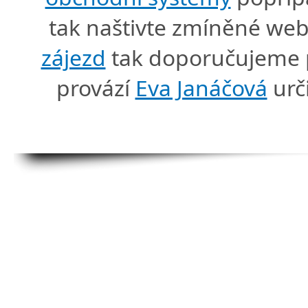
tak naštivte zmíněné we
zájezd
tak doporučujeme p
provází
Eva Janáčová
urč