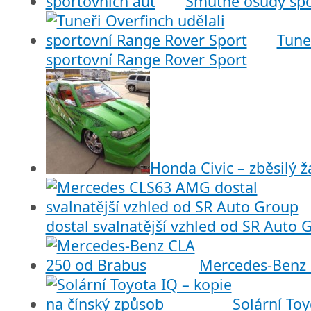
Smutné osudy spo
Tune
sportovní Range Rover Sport
Honda Civic – zběsilý 
dostal svalnatější vzhled od SR Auto 
Mercedes-Benz 
Solární Toy