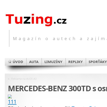
Magazín o autech a zajím
ÚVOD
AUTA
LIMUZÍNY
REPLIKY
SPORŤÁKY
«
Reklama na AUDI A3
MERCEDES-BENZ 300TD s os