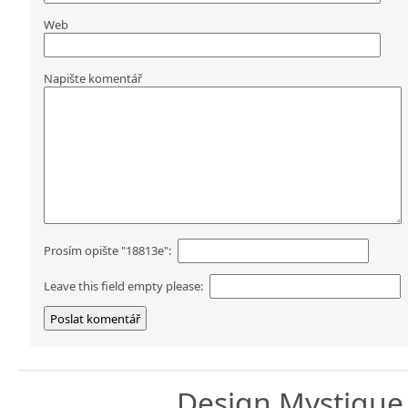
Web
Napište komentář
Prosím opište "18813e":
Leave this field empty please:
Design
Mystique