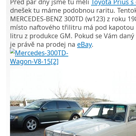
Před pár dny jsme tu měli
Toyota Prius 
dnešek tu máme podobnou raritu. Tentokr
MERCEDES-BENZ 300TD (w123) z roku 1980
místo naftového třilitru má pod kapotou
litru z produkce GM. Pokud se Vám daný
je právě na prodej na
eBay
.