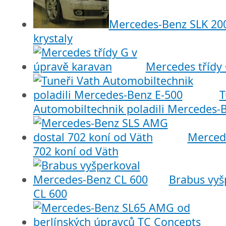
Mercedes-Benz SLK 200
krystaly
Mercedes třídy
T
Automobiltechnik poladili Mercedes-
Merced
702 koní od Väth
Brabus vyš
CL 600