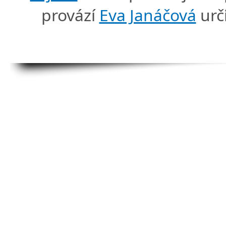
provází
Eva Janáčová
urč