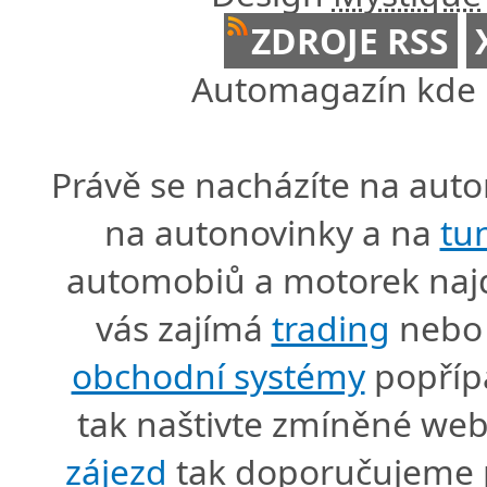
ZDROJE RSS
Automagazín kde n
Právě se nacházíte na au
na autonovinky a na
tu
automobiů a motorek naj
vás zajímá
trading
nebo 
obchodní systémy
popříp
tak naštivte zmíněné we
zájezd
tak doporučujeme p