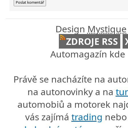
Design
Mystique
ZDROJE RSS
Automagazín kde n
Právě se nacházíte na au
na autonovinky a na
tu
automobiů a motorek naj
vás zajímá
trading
nebo 