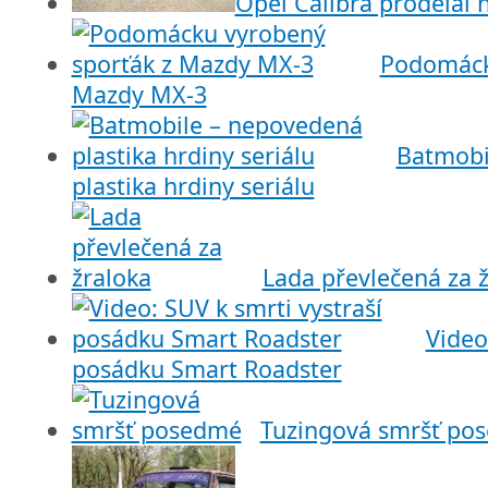
Opel Calibra prodělal n
Podomáck
Mazdy MX-3
Batmobi
plastika hrdiny seriálu
Lada převlečená za 
Video
posádku Smart Roadster
Tuzingová smršť po