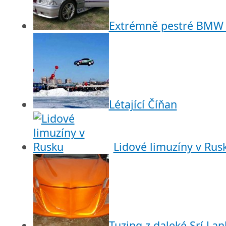
Extrémně pestré BMW 
Létající Číňan
Lidové limuzíny v Rus
Tuzing z daleké Srí Lan