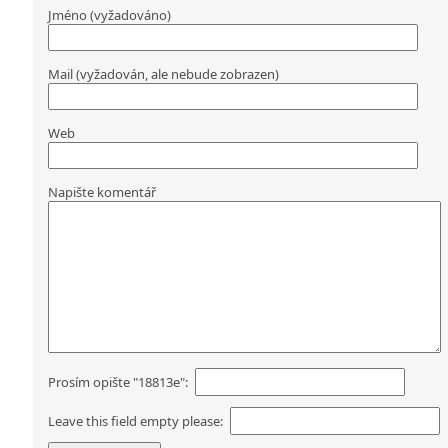
Jméno (vyžadováno)
Mail (vyžadován, ale nebude zobrazen)
Web
Napište komentář
Prosím opište "18813e":
Leave this field empty please: