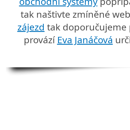
obchodní systémy
popříp
tak naštivte zmíněné we
zájezd
tak doporučujeme p
provází
Eva Janáčová
urč