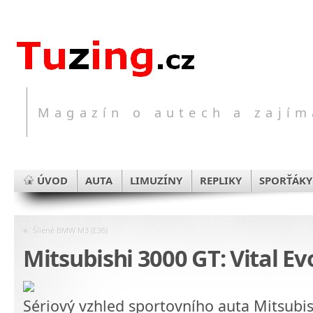
Magazín o autech a zajím
ÚVOD
AUTA
LIMUZÍNY
REPLIKY
SPORŤÁKY
«
Šílené BMW M3 (E36)
Mitsubishi 3000 GT: Vital Ev
Sériový vzhled sportovního auta Mitsubi