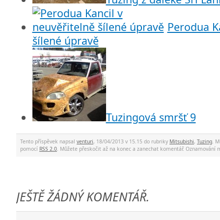
Perodua Ka
šílené úpravě
Tuzingová smršť 9
Tento příspěvek napsal
venturi
, 18/04/2013 v 15.15 do rubriky
Mitsubishi
,
Tuzing
. M
pomocí
RSS 2.0
. Můžete přeskočit až na konec a zanechat komentář. Oznamování 
JEŠTĚ ŽÁDNÝ KOMENTÁŘ.