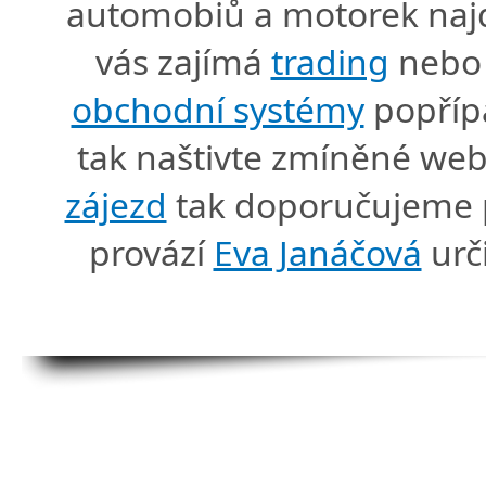
automobiů a motorek naj
vás zajímá
trading
nebo 
obchodní systémy
popříp
tak naštivte zmíněné we
zájezd
tak doporučujeme p
provází
Eva Janáčová
urč