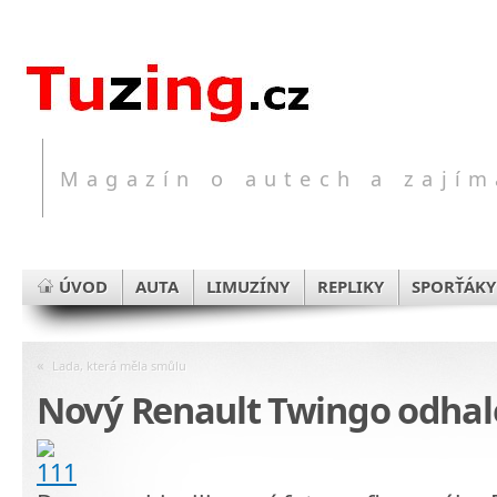
Magazín o autech a zajím
ÚVOD
AUTA
LIMUZÍNY
REPLIKY
SPORŤÁKY
«
Lada, která měla smůlu
Nový Renault Twingo odhal