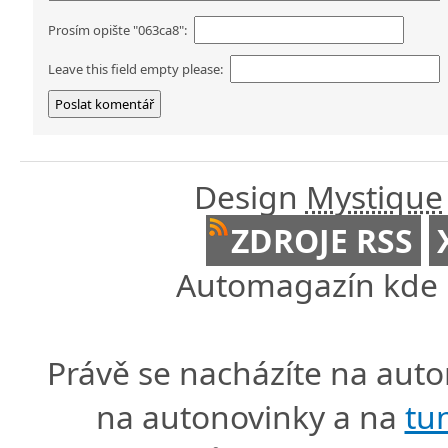
Prosím opište "063ca8":
Leave this field empty please:
Design
Mystique
ZDROJE RSS
Automagazín kde n
Právě se nacházíte na au
na autonovinky a na
tu