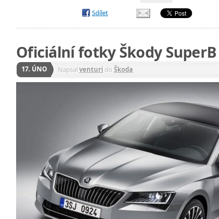
Sdílet
Oficiální fotky Škody SuperB
17. ÚNO
Napsal
venturi
do
Škoda