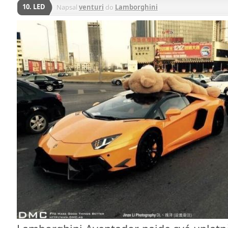
10. LED
Napsal
venturi
do
Lamborghini