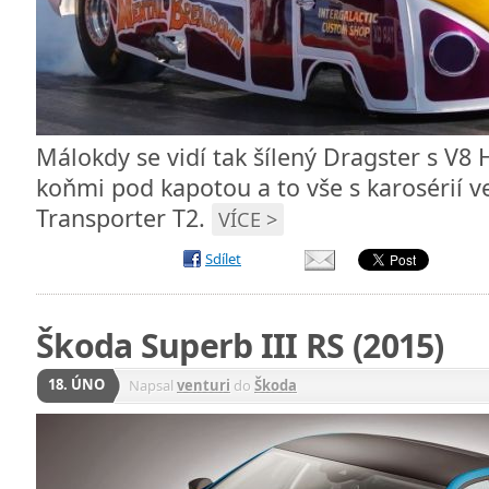
Málokdy se vidí tak šílený Dragster s V8 
koňmi pod kapotou a to vše s karosérií 
Transporter T2.
VÍCE >
Sdílet
Škoda Superb III RS (2015)
18. ÚNO
Napsal
venturi
do
Škoda