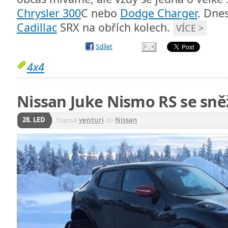
Chrysler 300
C nebo
Dodge Charger
. Dne
Cadillac
SRX na obřích kolech.
VÍCE >
Sdílet
4x4
Nissan Juke Nismo RS se sn
28. LED
Napsal
venturi
do
Nissan