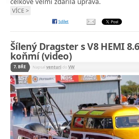
celkově velmi zdařilá úprava.
VÍCE >
Sdílet
Šílený Dragster s V8 HEMI 8.6-
koňmí (video)
7. BŘE
Napsal
venturi
do
VW