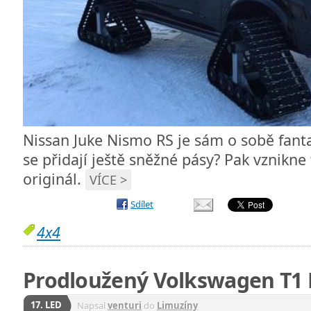
Nissan Juke Nismo RS je sám o sobě fanta
se přidají ještě sněžné pásy? Pak vznikne
originál.
VÍCE >
Sdílet
4x4
Prodloužený Volkswagen T1 
17. LED
Napsal
venturi
do
Limuzíny