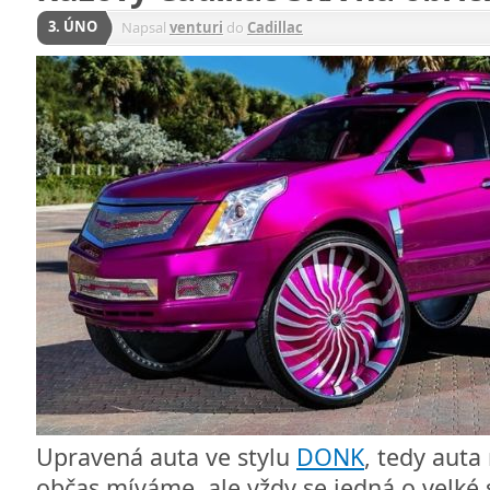
3. ÚNO
Napsal
venturi
do
Cadillac
Upravená auta ve stylu
DONK
, tedy auta
občas míváme, ale vždy se jedná o velké