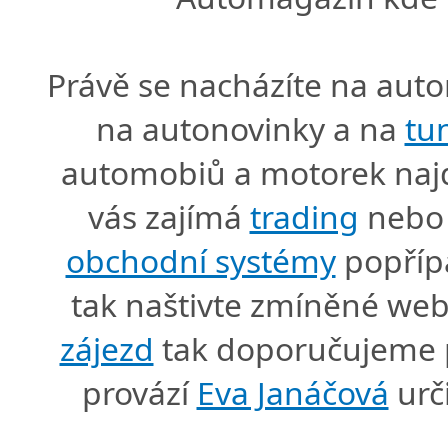
Právě se nacházíte na au
na autonovinky a na
tu
automobiů a motorek naj
vás zajímá
trading
nebo 
obchodní systémy
popříp
tak naštivte zmíněné we
zájezd
tak doporučujeme p
provází
Eva Janáčová
urč