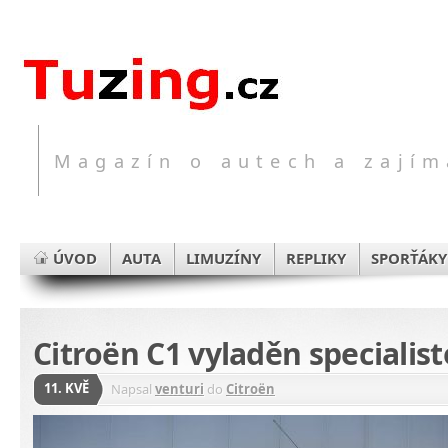
Magazín o autech a zajím
ÚVOD
AUTA
LIMUZÍNY
REPLIKY
SPORŤÁKY
Citroën C1 vyladěn specialis
11. KVĚ
Napsal
venturi
do
Citroën