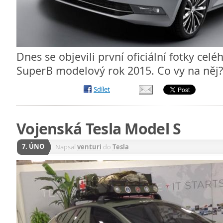
Dnes se objevili první oficiální fotky ce
SuperB modelový rok 2015. Co vy na něj
Sdílet
Vojenská Tesla Model S
7. ÚNO
Napsal
venturi
do
Tesla