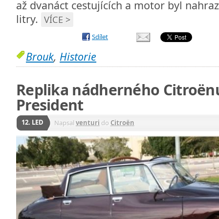
až dvanáct cestujících a motor byl nahr
litry.
VÍCE >
Sdílet
Brouk
,
Historie
Replika nádherného Citroënu
President
12. LED
Napsal
venturi
do
Citroën