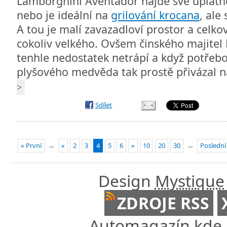
Lamborghini Aventador najde své uplatn
nebo je ideální na
grilování krocana
, ale
A tou je malí zavazadloví prostor a celk
cokoliv velkého. Ovšem činského majitel
tenhle nedostatek netrápí a když potřebo
plyšového medvěda tak prostě přivázal na
>
Sdílet
...
...
« První
«
2
3
4
5
6
»
10
20
30
Poslední
Design
Mystique
ZDROJE RSS
Automagazín kde n