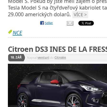
Model S. Pokud by jste měli zájem o pře
Tesla Model S na čtyřdveřový kabriolet t
29.000 amerických dolarů.
VÍCE >
Sdílet
NCE
Citroen DS3 INES DE LA FRE
18. ZÁŘ
Napsal
venturi
do
Citroën