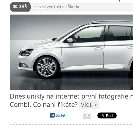
30. ZÁŘ
Napsal
venturi
do
Škoda
Dnes unikly na internet první fotografie 
Combi. Co nani říkáte?
VÍCE >
Sdílet