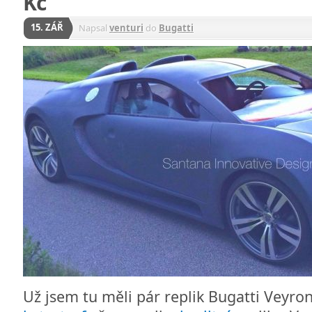
Kč
15. ZÁŘ
Napsal
venturi
do
Bugatti
Už jsem tu měli pár replik Bugatti Veyro