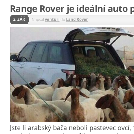
Range Rover je ideální auto 
2. ZÁŘ
Napsal
venturi
do
Land Rover
Jste li arabský bača neboli pastevec ovcí