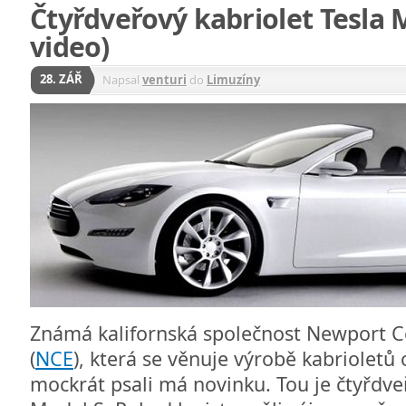
Čtyřdveřový kabriolet Tesla 
video)
28. ZÁŘ
Napsal
venturi
do
Limuzíny
Známá kalifornská společnost Newport C
(
NCE
), která se věnuje výrobě kabrioletů
mockrát psali má novinku. Tou je čtyřdve