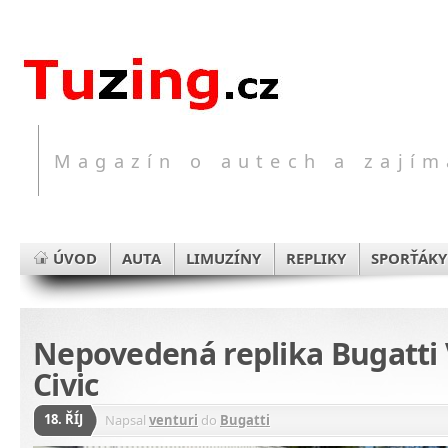
Magazín o autech a zajím
ÚVOD
AUTA
LIMUZÍNY
REPLIKY
SPORŤÁKY
Nepovedená replika Bugatti
Civic
18. ŘÍJ
Napsal
venturi
do
Bugatti