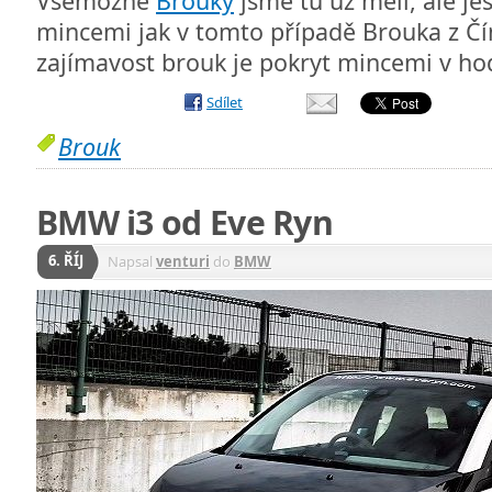
Všemožné
Brouky
jsme tu už měli, ale j
mincemi jak v tomto případě Brouka z Čín
zajímavost brouk je pokryt mincemi v h
Sdílet
Brouk
BMW i3 od Eve Ryn
6. ŘÍJ
Napsal
venturi
do
BMW