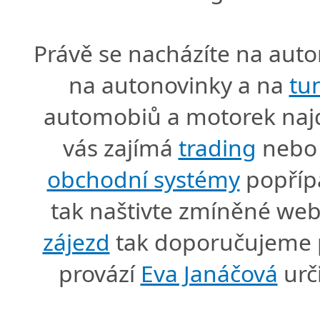
Právě se nacházíte na au
na autonovinky a na
tu
automobiů a motorek naj
vás zajímá
trading
nebo 
obchodní systémy
popříp
tak naštivte zmíněné we
zájezd
tak doporučujeme p
provází
Eva Janáčová
urč