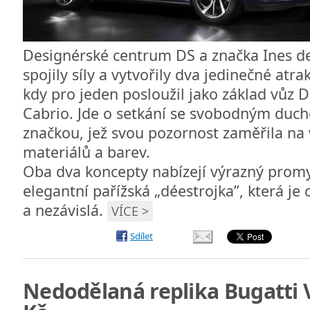
Designérské centrum DS a značka Ines de
spojily síly a vytvořily dva jedinečné atra
kdy pro jeden posloužil jako základ vůz 
Cabrio. Jde o setkání se svobodným duc
značkou, jež svou pozornost zaměřila na 
materiálů a barev.
Oba dva koncepty nabízejí výrazný promy
elegantní pařížská „déestrojka”, která je
a nezávislá.
VÍCE >
Sdílet
Nedodělaná replika Bugatti V