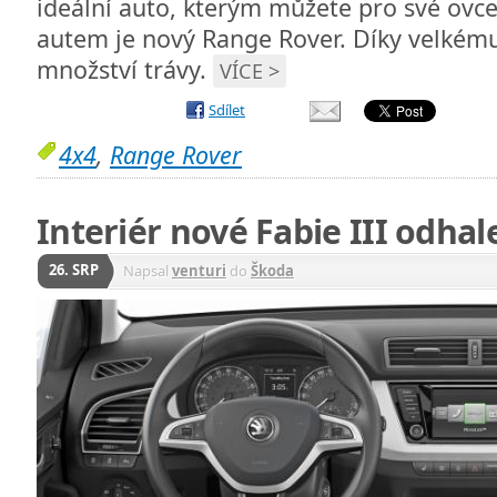
ideální auto, kterým můžete pro své ovce
autem je nový Range Rover. Díky velkému
množství trávy.
VÍCE >
Sdílet
4x4
,
Range Rover
Interiér nové Fabie III odhal
26. SRP
Napsal
venturi
do
Škoda