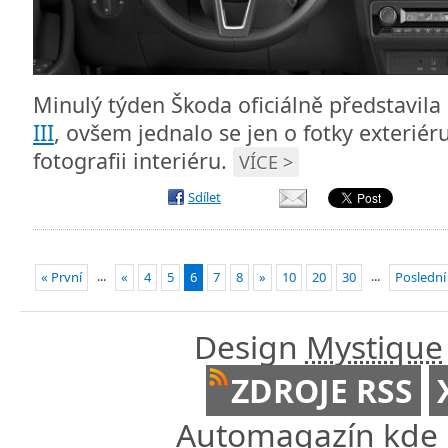
Minulý týden Škoda oficiálně představila
III
, ovšem jednalo se jen o fotky exteriéru
fotografii interiéru.
VÍCE >
Sdílet
...
...
« První
«
4
5
6
7
8
»
10
20
30
Poslední
Design
Mystique
ZDROJE RSS
Automagazín kde n