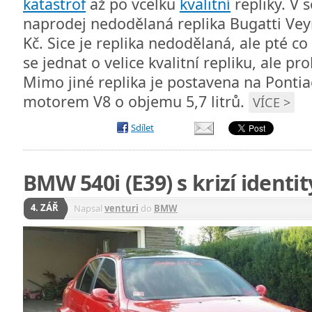
katastrof
až po vcelku
kvalitní
repliky. V 
naprodej nedodělaná replika Bugatti Veyr
Kč. Sice je replika nedodělaná, ale pté c
se jednat o velice kvalitní repliku, ale pr
Mimo jiné replika je postavena na Pontia
motorem V8 o objemu 5,7 litrů.
VÍCE >
Sdílet
BMW 540i (E39) s krizí identit
4. ZÁŘ
Napsal
venturi
do
BMW