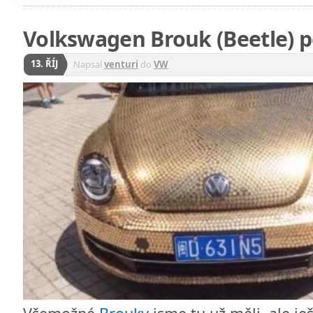
Volkswagen Brouk (Beetle) 
13. ŘÍJ
Napsal
venturi
do
VW