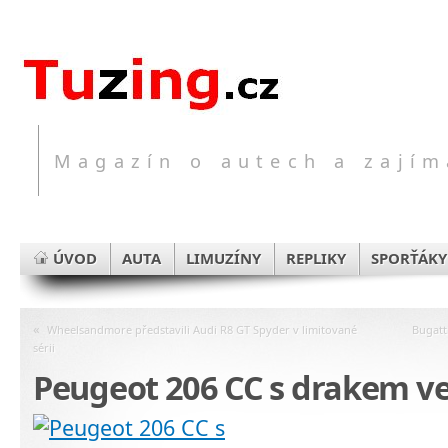
Magazín o autech a zajím
ÚVOD
AUTA
LIMUZÍNY
REPLIKY
SPORŤÁKY
«
Wheelsandmore představili Audi R8 GT Spyder v limitované
Bugatt
sérii
Peugeot 206 CC s drakem v