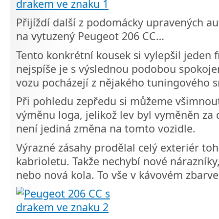
Přijíždí další z podomácky upravených au
na vytuzený Peugeot 206 CC…
Tento konkrétní kousek si vylepšil jeden 
nejspíše je s výslednou podobou spokojen
vozu pocházejí z nějakého tuningového s
Při pohledu zepředu si můžeme všimnout,
výměnu loga, jelikož lev byl vyměněn za
není jediná změna na tomto vozidle.
Výrazné zásahy prodělal celý exteriér to
kabrioletu. Takže nechybí nové nárazníky,
nebo nová kola. To vše v kávovém zbarve