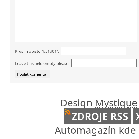
Prosím opište "b51d01":
Leave this field empty please:
Design
Mystique
ZDROJE RSS
Automagazín kde n