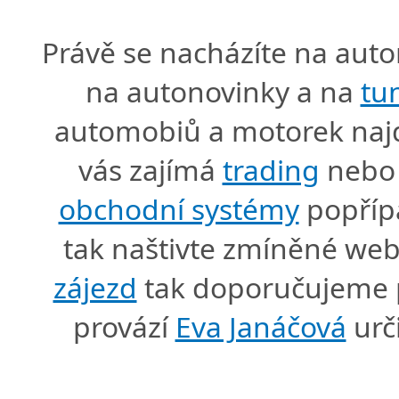
Právě se nacházíte na au
na autonovinky a na
tu
automobiů a motorek naj
vás zajímá
trading
nebo 
obchodní systémy
popříp
tak naštivte zmíněné we
zájezd
tak doporučujeme p
provází
Eva Janáčová
urč