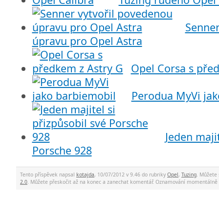
Senner
úpravu pro Opel Astra
Opel Corsa s pře
Perodua MyVi jak
Jeden majit
Porsche 928
Tento příspěvek napsal
kotajda
, 10/07/2012 v 9.46 do rubriky
Opel
,
Tuzing
. Můžete
2.0
. Můžete přeskočit až na konec a zanechat komentář. Oznamování momentálně 