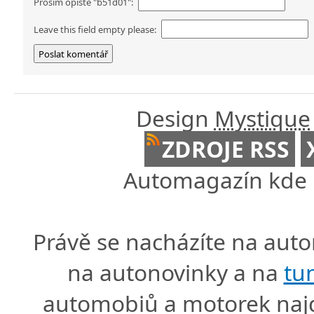
Prosím opište "b51d01":
Leave this field empty please:
Design
Mystique
ZDROJE RSS
Automagazín kde n
Právě se nacházíte na au
na autonovinky a na
tu
automobiů a motorek naj