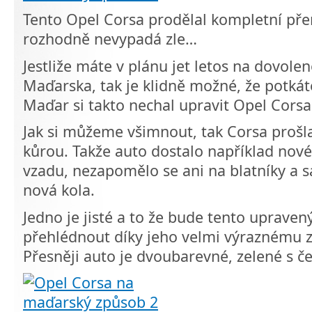
Tento Opel Corsa prodělal kompletní př
rozhodně nevypadá zle…
Jestliže máte v plánu jet letos na dovol
Maďarska, tak je klidně možné, že potkáte
Maďar si takto nechal upravit Opel Corsa
Jak si můžeme všimnout, tak Corsa prošl
kůrou. Takže auto dostalo například nové
vzadu, nezapomělo se ani na blatníky a s
nová kola.
Jedno je jisté a to že bude tento upraven
přehlédnout díky jeho velmi výraznému 
Přesněji auto je dvoubarevné, zelené s č