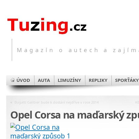
Magazín o autech a zajím
ÚVOD
AUTA
LIMUZÍNY
REPLIKY
SPORŤÁKY
«
Bugatti Galibier bude k dostání nejdříve v roce 2014
KB
Opel Corsa na maďarský zp