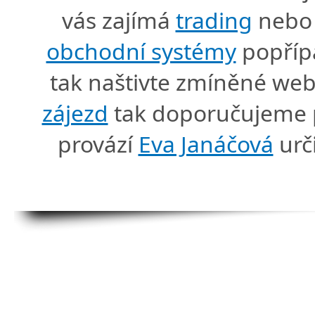
vás zajímá
trading
nebo 
obchodní systémy
popříp
tak naštivte zmíněné we
zájezd
tak doporučujeme p
provází
Eva Janáčová
urč