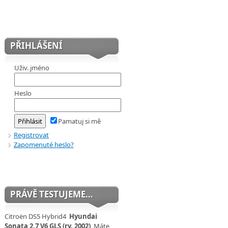
PŘIHLÁŠENÍ
Uživ. jméno
Heslo
Pamatuj si mě
Registrovat
Zapomenuté heslo?
PRÁVĚ TESTUJEME…
Citroën DS5 Hybrid4
Hyundai
Sonata 2,7 V6 GLS (rv. 2002)
Máte