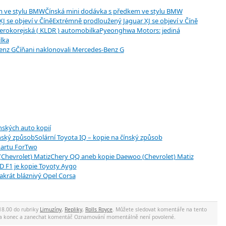
Čínská mini dodávka s předkem ve stylu BMW
Extrémně prodloužený Jaguar XJ se objeví v Číně
Pyeonghwa Motors: jediná
lka
Číňani naklonovali Mercedes-Benz G
nských auto kopií
Solární Toyota IQ – kopie na čínský způsob
artu ForTwo
Chery QQ aneb kopie Daewoo (Chevrolet) Matiz
D F1 je kopie Toyoty Aygo
akrát bláznivý Opel Corsa
18.00 do rubriky
Limuzíny
,
Repliky
,
Rolls Royce
. Můžete sledovat komentáře na tento
 na konec a zanechat komentář. Oznamování momentálně není povolené.