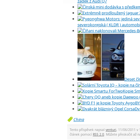
zadek z Audi Q7
severokorejská ( KLDR ) automobi
Deset čí
Kopie Sm
BY
Dv
China
Tento příspěvek napsal
venturi
, 11/06/2011 v 
článek pomocí
RSS 2.0
. Můžete přeskočit až