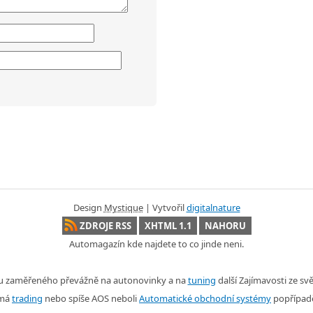
Design
Mystique
| Vytvořil
digitalnature
ZDROJE RSS
XHTML 1.1
NAHORU
Automagazín kde najdete to co jinde neni.
nu zaměřeného převážně na autonovinky a na
tuning
další Zajímavosti ze s
ímá
trading
nebo spíše AOS neboli
Automatické obchodní systémy
popřípad