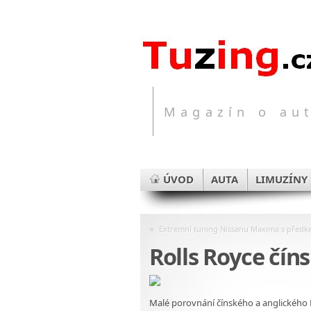
Magazín o aut
ÚVOD
AUTA
LIMUZÍNY
«
Extremní tuning Nissanu Maxima s před
Rolls Royce čín
Malé porovnání čínského a anglického Ro