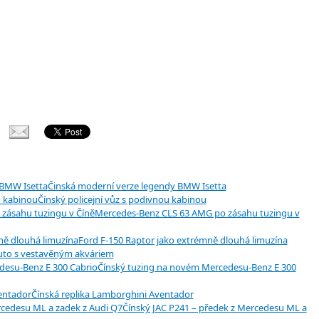
Činská moderní verze legendy BMW Isetta
Čínský policejní vůz s podivnou kabinou
Mercedes-Benz CLS 63 AMG po zásahu tuzingu v
Ford F-150 Raptor jako extrémně dlouhá limuzína
uto s vestavěným akváriem
Čínský tuzing na novém Mercedesu-Benz E 300
Čínská replika Lamborghini Aventador
Čínský JAC P241 – předek z Mercedesu ML a