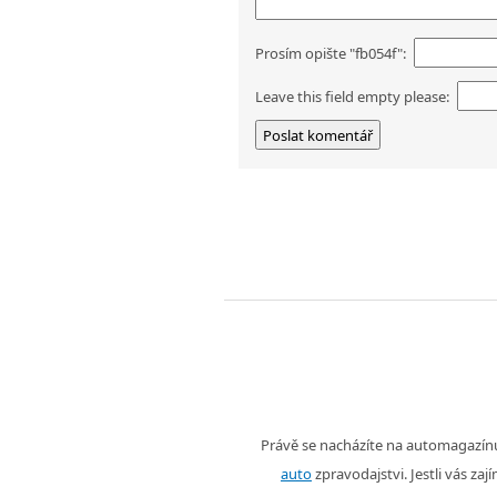
Prosím opište "fb054f":
Leave this field empty please:
Právě se nacházíte na automagazí
auto
zpravodajstvi. Jestli vás zaj