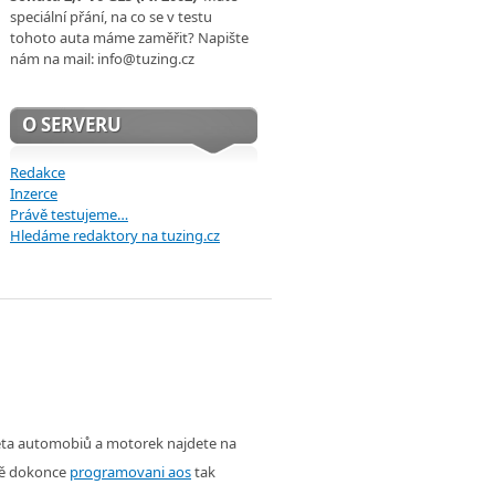
speciální přání, na co se v testu
tohoto auta máme zaměřit? Napište
nám na mail: info@tuzing.cz
O SERVERU
Redakce
Inzerce
Právě testujeme…
Hledáme redaktory na tuzing.cz
věta automobiů a motorek najdete na
ě dokonce
programovani aos
tak