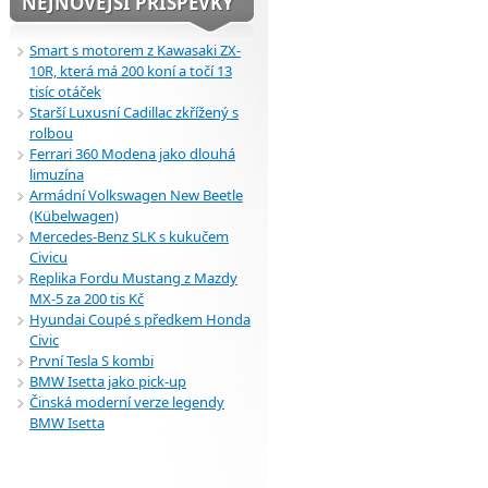
NEJNOVĚJŠÍ PŘÍSPĚVKY
Smart s motorem z Kawasaki ZX-
10R, která má 200 koní a točí 13
tisíc otáček
Starší Luxusní Cadillac zkřížený s
rolbou
Ferrari 360 Modena jako dlouhá
limuzína
Armádní Volkswagen New Beetle
(Kübelwagen)
Mercedes-Benz SLK s kukučem
Civicu
Replika Fordu Mustang z Mazdy
MX-5 za 200 tis Kč
Hyundai Coupé s předkem Honda
Civic
První Tesla S kombi
BMW Isetta jako pick-up
Činská moderní verze legendy
BMW Isetta