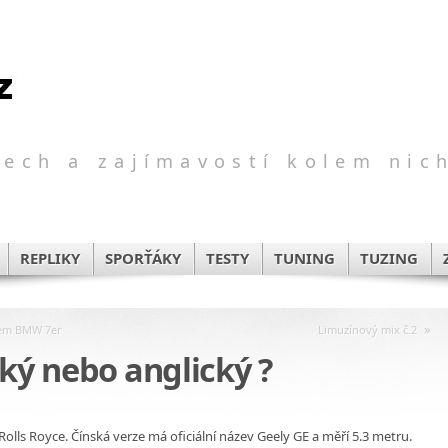
ech a zajímavostí kolem nic
REPLIKY
SPORŤÁKY
TESTY
TUNING
TUZING
»
kem BMW 7er
Limuzínový mix č.2
ský nebo anglický ?
lls Royce. Čínská verze má oficiální název Geely GE a měří 5.3 metru.