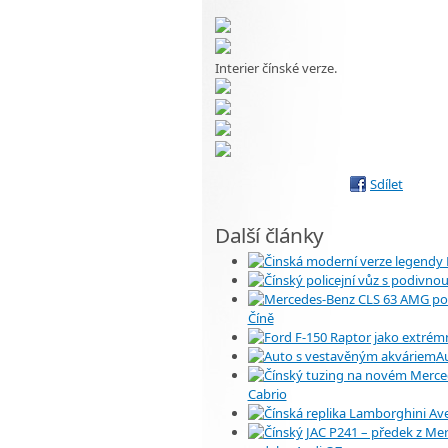
Interier čínské verze.
Sdílet
Další články
Číně
A
Cabrio