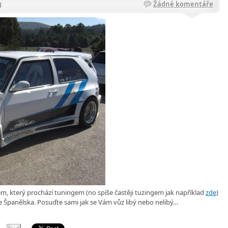
g
Žádné komentáře
, který prochází tuningem (no spíše častěji tuzingem jak například
zde
)
e Španělska. Posuďte sami jak se Vám vůz libý nebo nelibý…