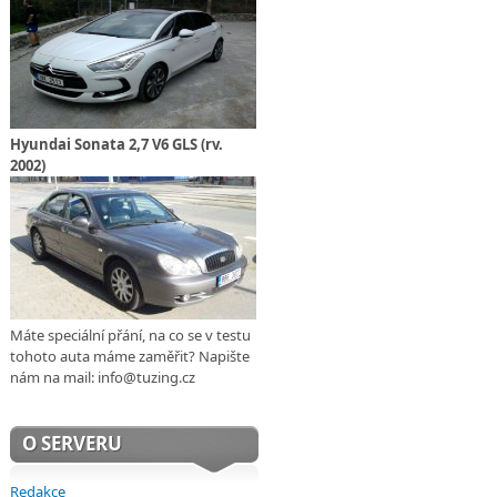
Hyundai Sonata 2,7 V6 GLS (rv.
2002)
Máte speciální přání, na co se v testu
tohoto auta máme zaměřit? Napište
nám na mail: info@tuzing.cz
O SERVERU
Redakce