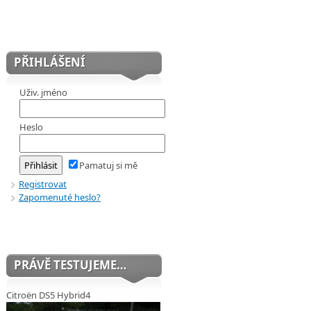
PŘIHLÁŠENÍ
Uživ. jméno
Heslo
Pamatuj si mě
Registrovat
Zapomenuté heslo?
PRÁVĚ TESTUJEME…
Citroën DS5 Hybrid4