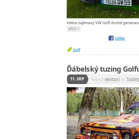
Velice zajímavý VW Golf druhé generace 
VÍCE >
Sdílet
Golf
Ďábelský tuzing Golf
11. SRP
Napsal
venturi
do
Tuzin