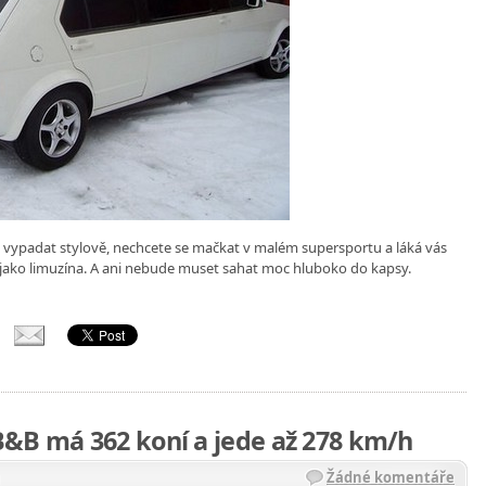
vypadat stylově, nechcete se mačkat v malém supersportu a láká vás
 jako limuzína. A ani nebude muset sahat moc hluboko do kapsy.
&B má 362 koní a jede až 278 km/h
Žádné komentáře