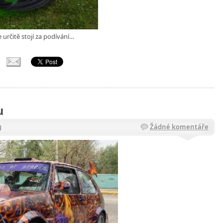
určitě stojí za podívání…
u
g
Žádné komentáře