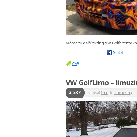
Máme tu další tuzing VW Golfa tentokr
Sdílet
Golf
VW GolfLimo – limuz
3. SRP
Napsal
Inx
do
Limuzíny