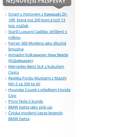
NEJNOVĚJŠÍ PŘÍSPĚVKY
Smart s motorem z Kawasaki ZX-
10R, která má 200 koní a točí 13
tisíc otáček
Starší Luxusní Cadillac zkřížený s
rolbou
Ferrari 360 Modena jako dlouhá
limuzína
Armádní Volkswagen New Beetle
(Kübelwagen)
Mercedes-Benz SLK s kukučem
Civicu
Replika Fordu Mustang z Mazdy
MX-5 za 200 tis Kč
Hyundai Coupé s předkem Honda
Civic
První Tesla S kombi
BMW Isetta jako pick-up
Činská moderní verze legendy
BMW Isetta