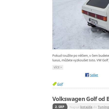
Pokud toužíte po něčem, v čem budete 
luxus, můžete vyzkoušet toto. VW Golf
VÍCE >
Sdílet
Golf
Volkswagen Golf od B
2. SRP
Napsal
kotajda
do
Tuning