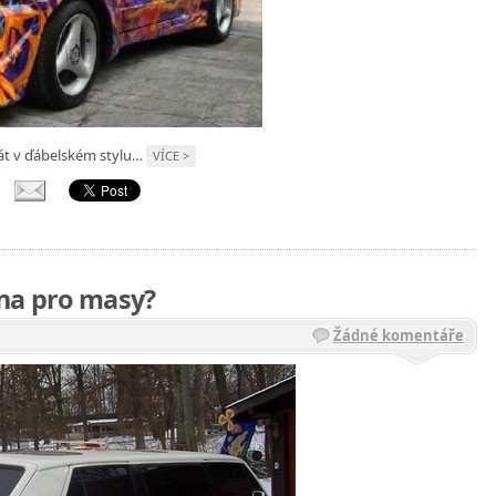
át v ďábelském stylu…
VÍCE >
ína pro masy?
Žádné komentáře