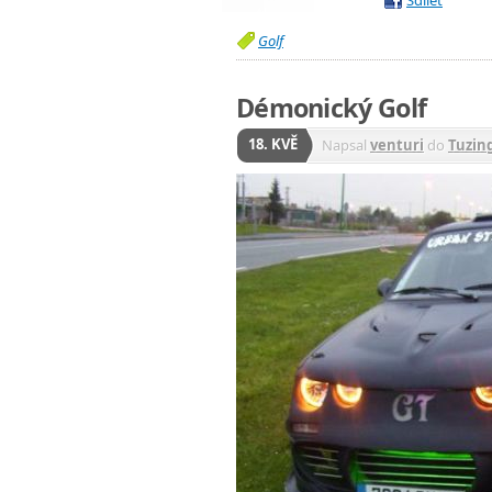
Golf
Démonický Golf
18. KVĚ
Napsal
venturi
do
Tuzin