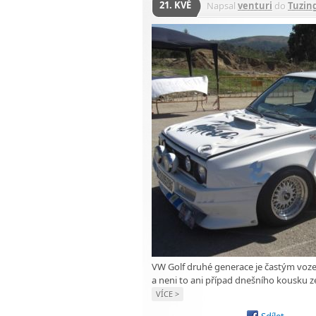
21. KVĚ
Napsal
venturi
do
Tuzin
VW Golf druhé generace je častým vozem
a neni to ani případ dnešního kousku z
VÍCE >
Sdílet