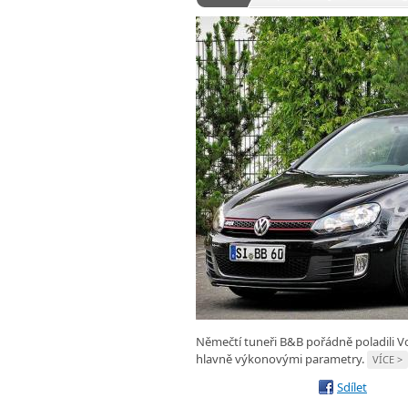
Němečtí tuneři B&B pořádně poladili Vo
hlavně výkonovými parametry.
VÍCE >
Sdílet