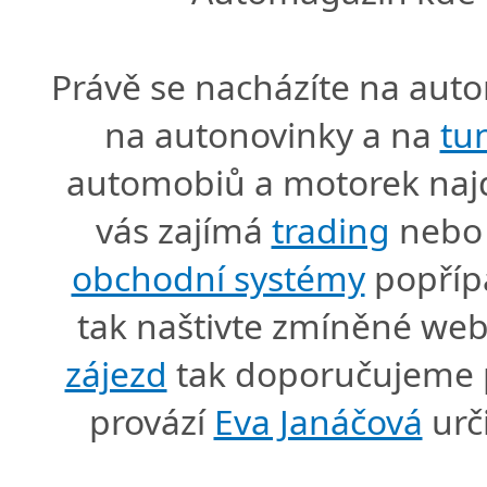
Právě se nacházíte na au
na autonovinky a na
tu
automobiů a motorek naj
vás zajímá
trading
nebo 
obchodní systémy
popříp
tak naštivte zmíněné we
zájezd
tak doporučujeme p
provází
Eva Janáčová
urč