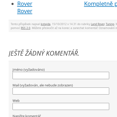
Kompletně 
Rover
Tento příspěvek napsal
kotajda
, 15/10/2012 v 14.31 do rubriky
Land Rover
,
Tuning
. 
pomocí
RSS 2.0
. Můžete přeskočit až na konec a zanechat komentář. Oznamování 
JEŠTĚ ŽÁDNÝ KOMENTÁŘ.
Jméno (vyžadováno)
Mail (vyžadován, ale nebude zobrazen)
Web
Napište komentář