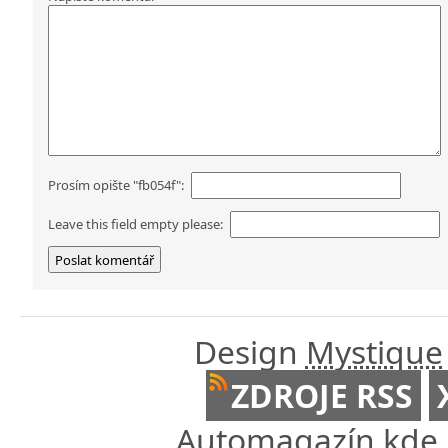
Prosím opište "fb054f":
Leave this field empty please:
Design
Mystique
ZDROJE RSS
Automagazín kde n