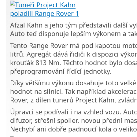
Afzal Kahn a jeho tým představili další v
Auto teď disponuje lepším výkonem a t
Tento Range Rover má pod kapotou mot
litrů. Agregát dává řidiči k dispozici výk
krouťák 813 Nm. Těchto hodnot bylo dos
přeprogramování řídící jednotky.
Díky většímu výkonu dosahuje toto velké 
hodnot na silnici. Tak například akcelera
Rover, z dílen tunerů Project Kahn, zvlád
Úpravci se podívali i na vzhled vozu. Aut
difuzor, střešní spoiler, novou přední mask
Nechybí ani dobře padnoucí kola o velikos