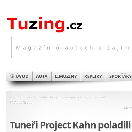
Magazín o autech a zajím
ÚVOD
AUTA
LIMUZÍNY
REPLIKY
SPORŤÁKY
«
The Crimson Crusader: Porsche Panamera GTS v úpravě od
SR Auto Group
Merc
Tuneři Project Kahn poladil