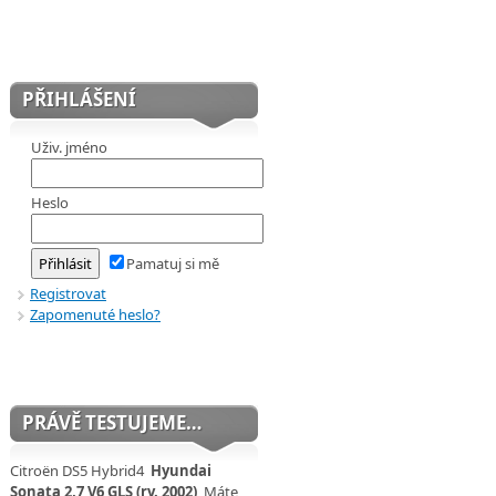
PŘIHLÁŠENÍ
Uživ. jméno
Heslo
Pamatuj si mě
Registrovat
Zapomenuté heslo?
PRÁVĚ TESTUJEME…
Citroën DS5 Hybrid4
Hyundai
Sonata 2,7 V6 GLS (rv. 2002)
Máte