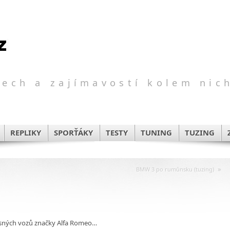
ech a zajímavostí kolem nic
REPLIKY
SPORŤÁKY
TESTY
TUNING
TUZING
»
BMW 3 po rumůnsku (tuzing)
sných vozů značky Alfa Romeo…