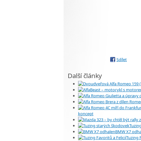
Sdílet
Další články
koncept
Tuzin
BMW X7 odha
Tuzing F