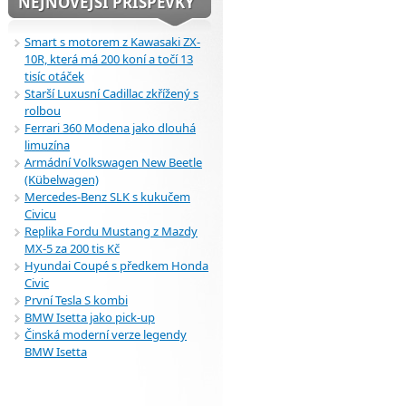
NEJNOVĚJŠÍ PŘÍSPĚVKY
Smart s motorem z Kawasaki ZX-
10R, která má 200 koní a točí 13
tisíc otáček
Starší Luxusní Cadillac zkřížený s
rolbou
Ferrari 360 Modena jako dlouhá
limuzína
Armádní Volkswagen New Beetle
(Kübelwagen)
Mercedes-Benz SLK s kukučem
Civicu
Replika Fordu Mustang z Mazdy
MX-5 za 200 tis Kč
Hyundai Coupé s předkem Honda
Civic
První Tesla S kombi
BMW Isetta jako pick-up
Činská moderní verze legendy
BMW Isetta