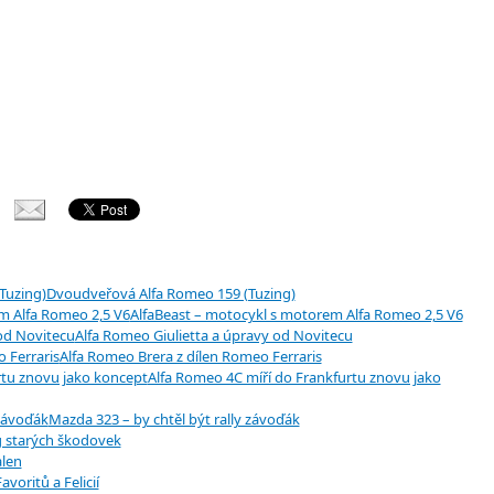
Dvoudveřová Alfa Romeo 159 (Tuzing)
AlfaBeast – motocykl s motorem Alfa Romeo 2,5 V6
Alfa Romeo Giulietta a úpravy od Novitecu
Alfa Romeo Brera z dílen Romeo Ferraris
Alfa Romeo 4C míří do Frankfurtu znovu jako
Mazda 323 – by chtěl být rally závoďák
g starých škodovek
len
avoritů a Felicií