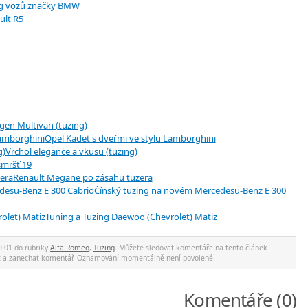
g vozů značky BMW
ult R5
gen Multivan (tuzing)
Opel Kadet s dveřmi ve stylu Lamborghini
Vrchol elegance a vkusu (tuzing)
smršť 19
Renault Megane po zásahu tuzera
Čínský tuzing na novém Mercedesu-Benz E 300
Tuning a Tuzing Daewoo (Chevrolet) Matiz
0.01 do rubriky
Alfa Romeo
,
Tuzing
. Můžete sledovat komentáře na tento článek
ec a zanechat komentář. Oznamování momentálně není povolené.
Komentáře (0)