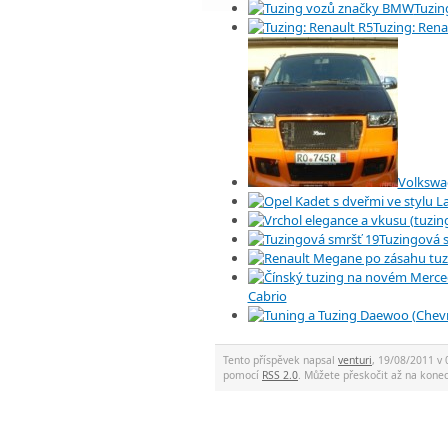
Tuzin
Tuzing: Rena
Volkswa
Tuzingová 
Cabrio
Tento příspěvek napsal
venturi
, 19/08/2011 v 
pomocí
RSS 2.0
. Můžete přeskočit až na kon