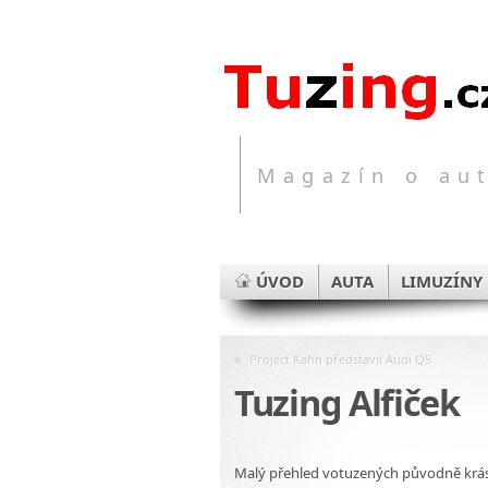
Magazín o aut
ÚVOD
AUTA
LIMUZÍNY
«
Project Kahn představil Audi Q5
Tuzing Alfiček
Malý přehled votuzených původně krá