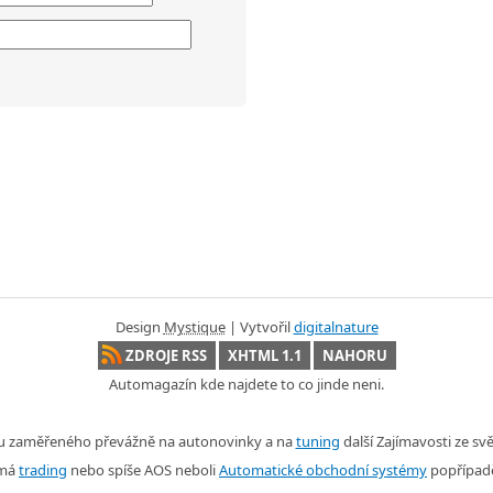
Design
Mystique
| Vytvořil
digitalnature
ZDROJE RSS
XHTML 1.1
NAHORU
Automagazín kde najdete to co jinde neni.
nu zaměřeného převážně na autonovinky a na
tuning
další Zajímavosti ze s
ímá
trading
nebo spíše AOS neboli
Automatické obchodní systémy
popřípad