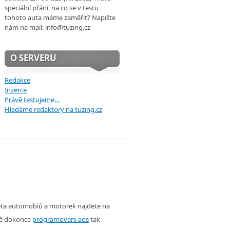
speciální přání, na co se v testu
tohoto auta máme zaměřit? Napište
nám na mail: info@tuzing.cz
O SERVERU
Redakce
Inzerce
Právě testujeme…
Hledáme redaktory na tuzing.cz
věta automobiů a motorek najdete na
ě dokonce
programovani aos
tak