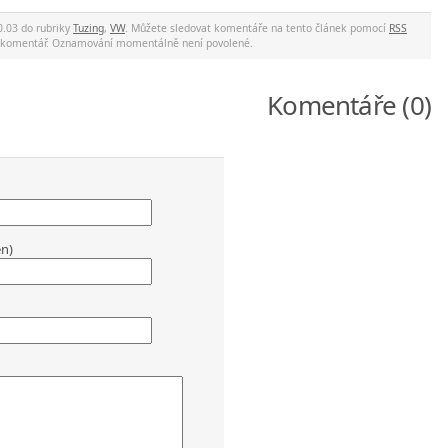
0.03 do rubriky
Tuzing
,
VW
. Můžete sledovat komentáře na tento článek pomocí
RSS
at komentář. Oznamování momentálně není povolené.
Komentáře (0)
en)