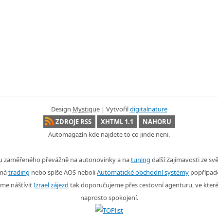
Design
Mystique
| Vytvořil
digitalnature
ZDROJE RSS
XHTML 1.1
NAHORU
Automagazín kde najdete to co jinde neni.
nu zaměřeného převážně na autonovinky a na
tuning
další Zajímavosti ze s
ímá
trading
nebo spíše AOS neboli
Automatické obchodní systémy
popřípad
me náštívit
Izrael zájezd
tak doporučujeme přes cestovní agenturu, ve kter
naprosto spokojení.