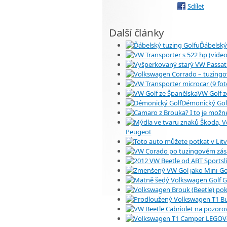
Sdílet
Další články
Ďábelský
VW Golf z
Démonický Gol
Peugeot
V