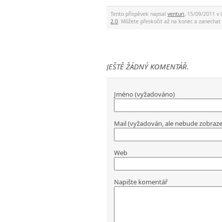
Tento příspěvek napsal
venturi
, 15/09/2011 v 
2.0
. Můžete přeskočit až na konec a zanech
JEŠTĚ ŽÁDNÝ KOMENTÁŘ.
Jméno (vyžadováno)
Mail (vyžadován, ale nebude zobraz
Web
Napište komentář