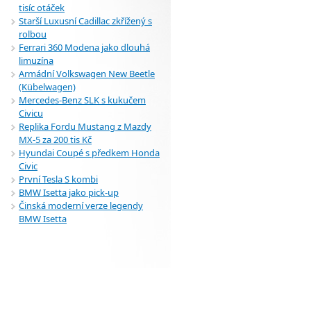
tisíc otáček
Starší Luxusní Cadillac zkřížený s
rolbou
Ferrari 360 Modena jako dlouhá
limuzína
Armádní Volkswagen New Beetle
(Kübelwagen)
Mercedes-Benz SLK s kukučem
Civicu
Replika Fordu Mustang z Mazdy
MX-5 za 200 tis Kč
Hyundai Coupé s předkem Honda
Civic
První Tesla S kombi
BMW Isetta jako pick-up
Činská moderní verze legendy
BMW Isetta