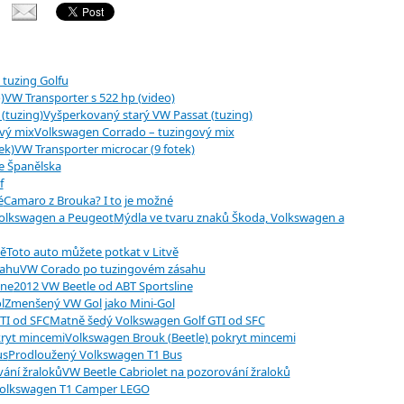
 tuzing Golfu
VW Transporter s 522 hp (video)
Vyšperkovaný starý VW Passat (tuzing)
Volkswagen Corrado – tuzingový mix
VW Transporter microcar (9 fotek)
e Španělska
f
Camaro z Brouka? I to je možné
Mýdla ve tvaru znaků Škoda, Volkswagen a
Toto auto můžete potkat v Litvě
VW Corado po tuzingovém zásahu
2012 VW Beetle od ABT Sportsline
Zmenšený VW Gol jako Mini-Gol
Matně šedý Volkswagen Golf GTI od SFC
Volkswagen Brouk (Beetle) pokryt mincemi
Prodloužený Volkswagen T1 Bus
VW Beetle Cabriolet na pozorování žraloků
olkswagen T1 Camper LEGO