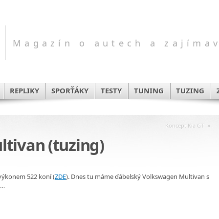
Magazín o autech a zajíma
REPLIKY
SPORŤÁKY
TESTY
TUNING
TUZING
»
Koncept Kia GT
tivan (tuzing)
 výkonem 522 koní (
ZDE
). Dnes tu máme ďábelský Volkswagen Multivan s
m…