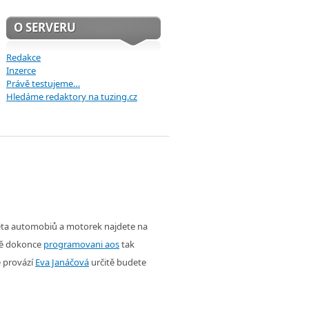
O SERVERU
Redakce
Inzerce
Právě testujeme…
Hledáme redaktory na tuzing.cz
věta automobiů a motorek najdete na
ě dokonce
programovani aos
tak
é provází
Eva Janáčová
určitě budete