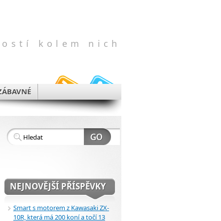
vostí kolem nich
ZÁBAVNÉ
NEJNOVĚJŠÍ PŘÍSPĚVKY
Smart s motorem z Kawasaki ZX-
10R, která má 200 koní a točí 13