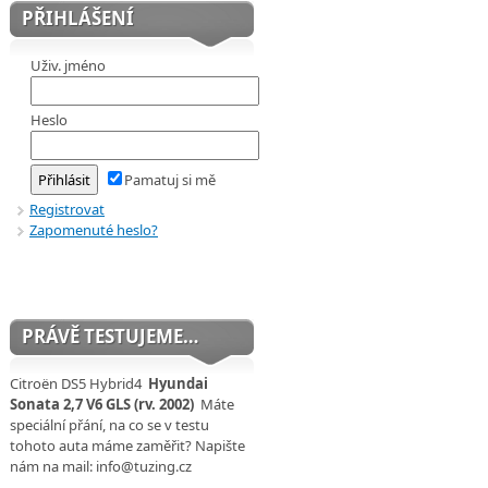
PŘIHLÁŠENÍ
Uživ. jméno
Heslo
Pamatuj si mě
Registrovat
Zapomenuté heslo?
PRÁVĚ TESTUJEME…
Citroën DS5 Hybrid4
Hyundai
Sonata 2,7 V6 GLS (rv. 2002)
Máte
speciální přání, na co se v testu
tohoto auta máme zaměřit? Napište
nám na mail: info@tuzing.cz