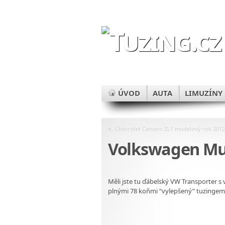
ÚVOD
AUTA
LIMUZÍNY
«
Chevrolet Camaro ZL1 modelový rok 2012
Volkswagen Mul
Měli jste tu ďábelský VW Transporter s
plnými 78 koňmi “vylepšený” tuzinge