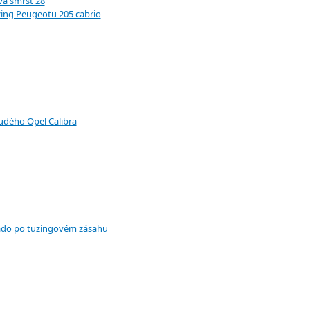
vá smršť 28
ing Peugeotu 205 cabrio
udého Opel Calibra
do po tuzingovém zásahu