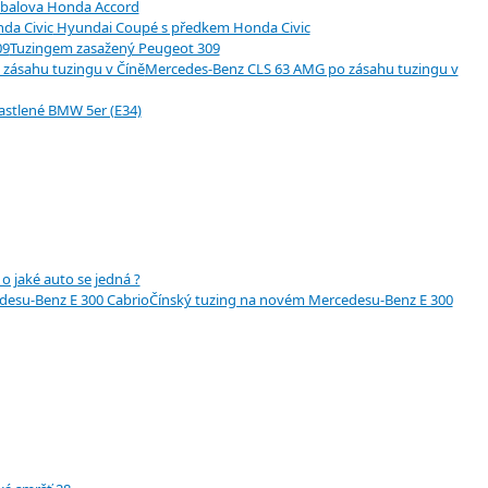
balova Honda Accord
Hyundai Coupé s předkem Honda Civic
Tuzingem zasažený Peugeot 309
Mercedes-Benz CLS 63 AMG po zásahu tuzingu v
stlené BMW 5er (E34)
o jaké auto se jedná ?
Čínský tuzing na novém Mercedesu-Benz E 300