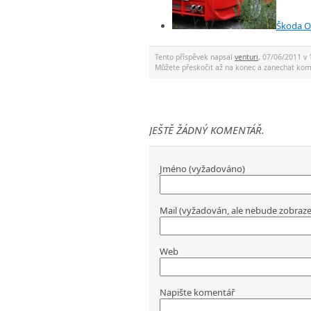
Škoda Oc
Tento příspěvek napsal
venturi
, 07/06/2011 v 
Můžete přeskočit až na konec a zanechat ko
JEŠTĚ ŽÁDNÝ KOMENTÁŘ.
Jméno (vyžadováno)
Mail (vyžadován, ale nebude zobraz
Web
Napište komentář