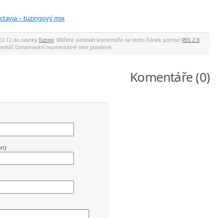
tavia – tuzingový mix
12.12 do rubriky
Tuzing
. Můžete sledovat komentáře na tento článek pomocí
RSS 2.0
.
mentář. Oznamování momentálně není povolené.
Komentáře (0)
en)