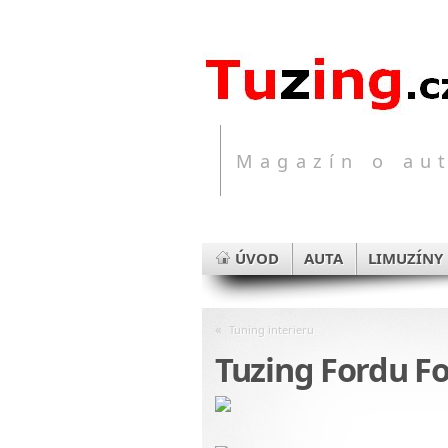
Magazín o aut
ÚVOD
AUTA
LIMUZÍNY
«
Tuning interieru
Tuzing Fordu F