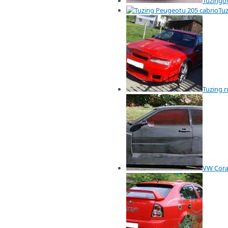
Tuzingo
Tuz
Tuzing r
VW Cora