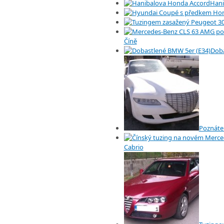
Hani
Číně
Doba
Poznáte 
Cabrio