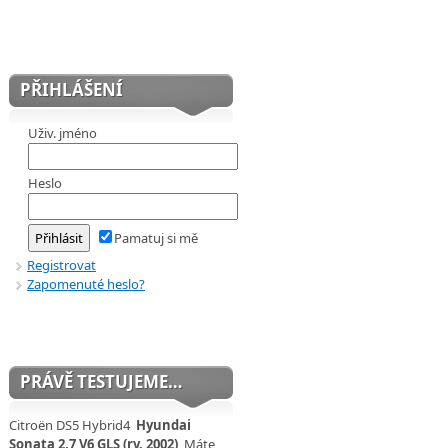
PŘIHLÁŠENÍ
Uživ. jméno
Heslo
Pamatuj si mě
Registrovat
Zapomenuté heslo?
PRÁVĚ TESTUJEME…
Citroën DS5 Hybrid4
Hyundai
Sonata 2,7 V6 GLS (rv. 2002)
Máte