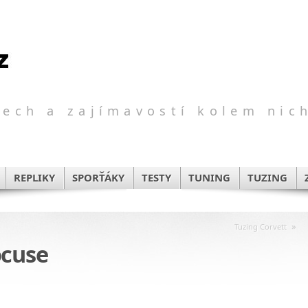
ech a zajímavostí kolem nic
REPLIKY
SPORŤÁKY
TESTY
TUNING
TUZING
»
Tuzing Corvett
ocuse