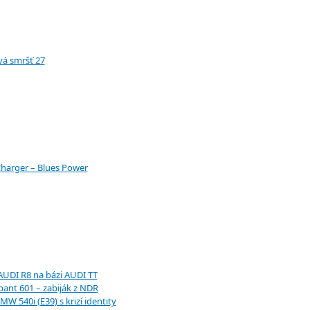
vá smršť 27
harger – Blues Power
AUDI R8 na bázi AUDI TT
bant 601 – zabiják z NDR
MW 540i (E39) s krizí identity