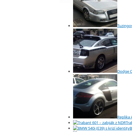
Tuzingo
Dodge C
Replika 
Tra
B