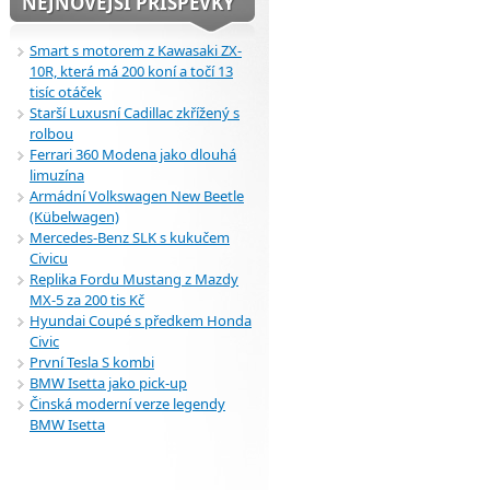
NEJNOVĚJŠÍ PŘÍSPĚVKY
Smart s motorem z Kawasaki ZX-
10R, která má 200 koní a točí 13
tisíc otáček
Starší Luxusní Cadillac zkřížený s
rolbou
Ferrari 360 Modena jako dlouhá
limuzína
Armádní Volkswagen New Beetle
(Kübelwagen)
Mercedes-Benz SLK s kukučem
Civicu
Replika Fordu Mustang z Mazdy
MX-5 za 200 tis Kč
Hyundai Coupé s předkem Honda
Civic
První Tesla S kombi
BMW Isetta jako pick-up
Činská moderní verze legendy
BMW Isetta