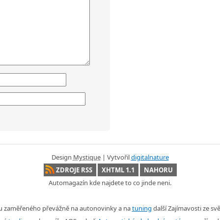
Design
Mystique
| Vytvořil
digitalnature
ZDROJE RSS
XHTML 1.1
NAHORU
Automagazín kde najdete to co jinde neni.
nu zaměřeného převážně na autonovinky a na
tuning
další Zajímavosti ze s