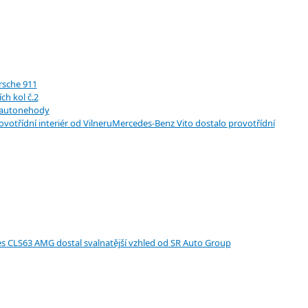
rsche 911
ch kol č.2
 autonehody
Mercedes-Benz Vito dostalo provotřídní
s CLS63 AMG dostal svalnatější vzhled od SR Auto Group