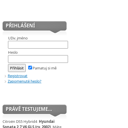
PŘIHLÁŠENÍ
Uživ. jméno
Heslo
Pamatuj si mě
Registrovat
Zapomenuté heslo?
PRÁVĚ TESTUJEME…
Citroën DS5 Hybrid4
Hyundai
Sonata 2,7 V6 GLS (rv. 2002)
Máte