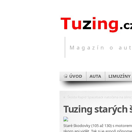
Magazín o aut
ÚVOD
AUTA
LIMUZÍNY
«
Škoda Rapid Spaceback natočena na silnic
Tuzing starých
Staré škodovky (105 až 130) s motorem v
skoro ani vidět. Tak si je aspoň připom