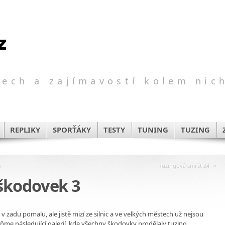
ech a zajímavostí kolem nic
REPLIKY
SPORŤÁKY
TESTY
TUNING
TUZING
»
i
Tuzingová smršť 24
 škodovek 3
 zadu pomalu, ale jistě mizí ze silnic a ve velkých městech už nejsou
eňme následující galerií, kde všechny škodovky prodělaly tuzing.