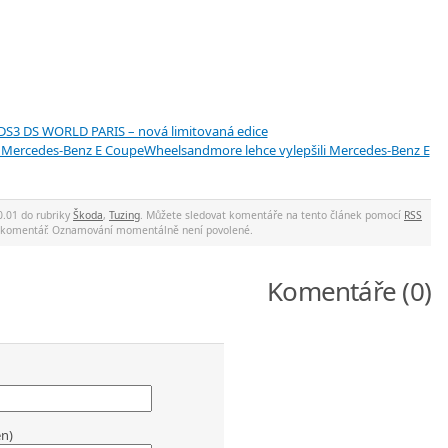
 DS3 DS WORLD PARIS – nová limitovaná edice
Wheelsandmore lehce vylepšili Mercedes-Benz E
0.01 do rubriky
Škoda
,
Tuzing
. Můžete sledovat komentáře na tento článek pomocí
RSS
at komentář. Oznamování momentálně není povolené.
Komentáře (0)
en)