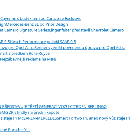
 Cayenne s bodykitem od Caractere Exclusive
Mercedes-Benz SL od Prior Design
Lingenfelter představil Chevrolet Camaro
Hirsch Performance poladil SAAB 9-5
Senner vytvořil povedenou úpravu pro Opel Astra
mart s předkem Rolls-Royce
Nejzábavnější reklama na MINI
 PŘEDSTAVUJE TŘETÍ GENERACI VOZU CITROËN BERLINGO
MG ZR s křídly na přední kapotě
Smart Fortwo F1, aneb nový vůz stáje F1
lené Porsche 911