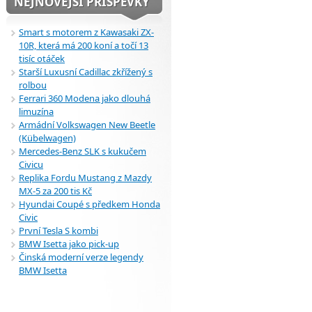
NEJNOVĚJŠÍ PŘÍSPĚVKY
Smart s motorem z Kawasaki ZX-
10R, která má 200 koní a točí 13
tisíc otáček
Starší Luxusní Cadillac zkřížený s
rolbou
Ferrari 360 Modena jako dlouhá
limuzína
Armádní Volkswagen New Beetle
(Kübelwagen)
Mercedes-Benz SLK s kukučem
Civicu
Replika Fordu Mustang z Mazdy
MX-5 za 200 tis Kč
Hyundai Coupé s předkem Honda
Civic
První Tesla S kombi
BMW Isetta jako pick-up
Činská moderní verze legendy
BMW Isetta