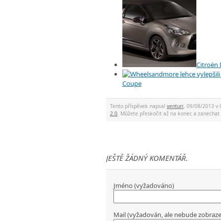
Citroën
Coupe
Tento příspěvek napsal
venturi
, 09/08/2013 v 
2.0
. Můžete přeskočit až na konec a zanech
JEŠTĚ ŽÁDNÝ KOMENTÁŘ.
Jméno (vyžadováno)
Mail (vyžadován, ale nebude zobraz