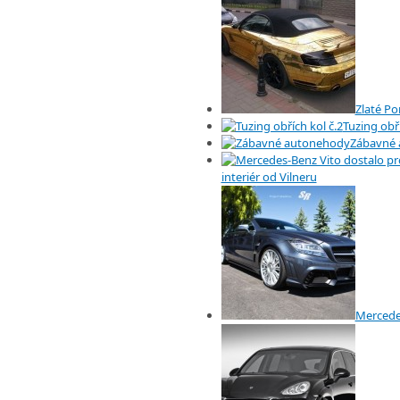
Zlaté Po
Tuzing obří
Zábavné
interiér od Vilneru
Mercede